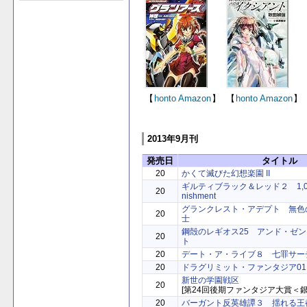
【
honto
Amazon
】
【
honto
Amazon
】
2013年9月刊
発売日
タイトル
20
かくて滅びた幻想楽園 II
ギルティブラック＆レッド２ 1,000,0
20
nishment
グランクレスト・アデプト 無色
20
士
鋼殻のレギオス25 アンド・ゼ
20
ト
20
デート・ア・ライブ８ 七罪サー
20
ドラグリミット・ファンタジア01
新世の学園戦区
20
[第24回後期ファンタジア大賞＜銀
20
バーガント反英雄譚３ 揺れる王