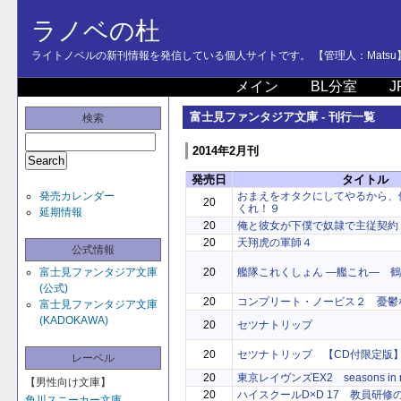
ラノベの杜
ライトノベルの新刊情報を発信している個人サイトです。 【管理人：Matsu
メイン
BL分室
J
富士見ファンタジア文庫 - 刊行一覧
検索
2014年2月刊
発売日
タイトル
発売カレンダー
おまえをオタクにしてやるから、
20
くれ！９
延期情報
20
俺と彼女が下僕で奴隷で主従契約
20
天翔虎の軍師４
公式情報
富士見ファンタジア文庫
20
艦隊これくしょん ―艦これ― 
(公式)
20
コンプリート・ノービス２ 憂鬱
富士見ファンタジア文庫
(KADOKAWA)
20
セツナトリップ
20
セツナトリップ 【CD付限定版
レーベル
20
東京レイヴンズEX2 seasons in n
【男性向け文庫】
20
ハイスクールD×D 17 教員研修
角川スニーカー文庫