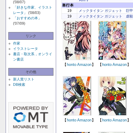
('08/07)
単行本
「好きな作家、イラスト
19
メックタイタン ガジェット 巨
レータ」
('08/03)
19
メックタイタン ガジェット 虐
「おすすめの本」
('07/09)
リンク
作家
イラストレータ
書店・取次系，オンライ
ン書店
【
honto
Amazon
】
【
honto
Amazon
】
その他
新人賞リスト
DB検索
【
honto
Amazon
】
【
honto
Amazon
】