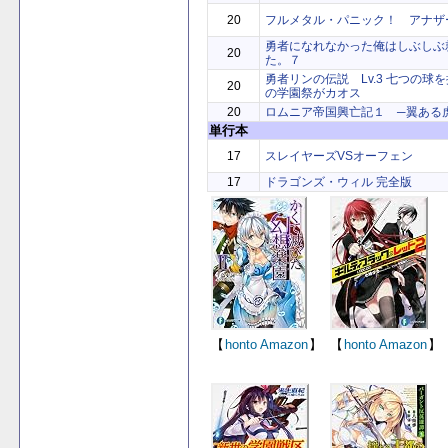
20
フルメタル・パニック！ アナザ
勇者になれなかった俺はしぶしぶ
20
た。７
勇者リンの伝説 Lv.3 七つの球
20
の学園祭がカオス
20
ロムニア帝国興亡記１ ─翼ある
単行本
17
スレイヤーズVSオーフェン
17
ドラゴンズ・ウィル 完全版
【
honto
Amazon
】
【
honto
Amazon
】