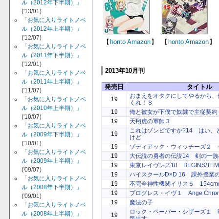
ル（2012年下半期）」
('13/01)
「お気に入りライトノベ
ル（2012年上半期）」
('12/07)
【
honto
Amazon
】
【
honto
Amazon
】
「お気に入りライトノベ
ル（2011年下半期）」
('12/01)
2013年10月刊
「お気に入りライトノベ
ル（2011年上半期）」
発売日
タイトル
('11/07)
おまえをオタクにしてやるから、
19
「お気に入りライトノベ
くれ！８
ル（2010年上半期）」
19
俺と彼女が下僕で奴隷で主従契約
('10/07)
19
天翔虎の軍師３
「お気に入りライトノベ
これはゾンビですか?14 はい、
19
ル（2009年下半期）」
けど
('10/01)
19
ゾディアック・ウィッチーズ２ 
「お気に入りライトノベ
19
大伝説の勇者の伝説14 剣の一
ル（2009年上半期）」
19
東京レイヴンズ10 BEGINS/TEM
('09/07)
19
ハイスクールD×D 16 課外授
「お気に入りライトノベ
19
不完全神性機関イリス５ 154c
ル（2008年下半期）」
19
プログレス・イヴ１ Ange Chronicl
('09/01)
19
魔法の子
「お気に入りライトノベ
ロック・ペーパー・シザーズ１ 
ル（2008年上半期）」
19
気出す