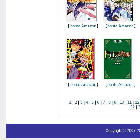
【
honto
Amazon
】
【
honto
Amazon
】
【
honto
Amazon
】
【
honto
Amazon
】
1
|
2
|
3
|
4
|
5
|
6
|
7
|
8
|
9
|
10
|
11
|
12
32
|
Copyright © 2007-