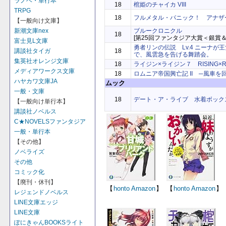
ラノベ・単行本
18
棺姫のチャイカ VIII
TRPG
18
フルメタル・パニック！ アナザ
【一般向け文庫】
ブルークロニクル
新潮文庫nex
18
[第25回ファンタジア大賞＜銀賞＆
富士見L文庫
勇者リンの伝説 Lv.4 ニーナが
18
講談社タイガ
で、風雲急を告げる舞踏会。
集英社オレンジ文庫
18
ライジン×ライジン７ RISING×R
メディアワークス文庫
18
ロムニア帝国興亡記 II ─風車を
ハヤカワ文庫JA
ムック
一般・文庫
18
デート・ア・ライブ 水着ボック
【一般向け単行本】
講談社ノベルス
C★NOVELSファンタジア
一般・単行本
【その他】
ノベライズ
その他
コミック化
【廃刊・休刊】
【
honto
Amazon
】
【
honto
Amazon
】
レジェンドノベルス
LINE文庫エッジ
LINE文庫
ぽにきゃんBOOKSライト