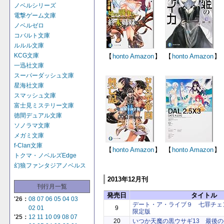
ノベルシリーズ
電撃ゲーム文庫
ノベルゼロ
コバルト文庫
ルルル文庫
KCG文庫
【
honto
Amazon
】
【
honto
Amazon
】
一迅社文庫
スーパーダッシュ文庫
星海社文庫
スマッシュ文庫
富士見ミステリー文庫
徳間デュアル文庫
ソノラマ文庫
メガミ文庫
f-Clan文庫
【
honto
Amazon
】
【
honto
Amazon
】
トクマ・ノベルズEdge
幻狼ファンタジアノベルス
2013年12月刊
刊行月一覧
発売日
タイトル
'26：
08
07
06
05
04
03
デート・ア・ライブ９ 七罪チェンジ
9
02
01
限定版
'25：
12
11
10
09
08
07
20
いつか天魔の黒ウサギ13 最後