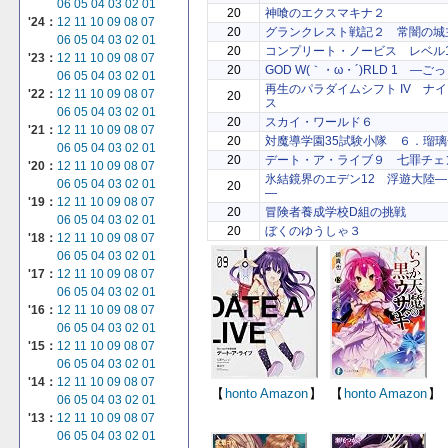
06
05
04
03
02
01
20
神喰のエクスマキナ２
'24：
12
11
10
09
08
07
20
グランクレスト戦記２ 常闇の城
06
05
04
03
02
01
20
コンプリート・ノービス レベル
'23：
12
11
10
09
08
07
20
GOD W(｀・ω・´)RLD 1 ―
06
05
04
03
02
01
再生のパラダイムシフト IV ナ
'22：
12
11
10
09
08
07
20
ス
06
05
04
03
02
01
20
スカイ・ワールド６
'21：
12
11
10
09
08
07
20
対魔導学園35試験小隊 ６．瑠
06
05
04
03
02
01
20
デート・ア・ライブ９ 七罪チェ
'20：
12
11
10
09
08
07
氷結鏡界のエデン12 浮遊大陸
06
05
04
03
02
01
20
―
'19：
12
11
10
09
08
07
20
冒険者養成学校D組の挑戦
06
05
04
03
02
01
20
ぼくのゆうしゃ３
'18：
12
11
10
09
08
07
06
05
04
03
02
01
'17：
12
11
10
09
08
07
06
05
04
03
02
01
'16：
12
11
10
09
08
07
06
05
04
03
02
01
'15：
12
11
10
09
08
07
06
05
04
03
02
01
'14：
12
11
10
09
08
07
【
honto
Amazon
】
【
honto
Amazon
】
06
05
04
03
02
01
'13：
12
11
10
09
08
07
06
05
04
03
02
01