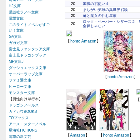
20
姫狐の召使い４
HJ文庫
20
まちがい英雄の異世界召喚
講談社ラノベ文庫
20
竜と魔女の住む屋敷
電撃文庫
ロック・ペーパー・シザーズ２ 
20
このライトノベルがすご
全裸じゃない
い！文庫
GA文庫
【
honto
Amazon
】
ガガガ文庫
富士見ファンタジア文庫
富士見ドラゴンブック
MF文庫J
ダッシュエックス文庫
オーバーラップ文庫
【
honto
Amazon
】
ファミ通文庫
ヒーロー文庫
モンスター文庫
【男性向け単行本】
【
ドラゴンノベルス
カドカワBOOKS
TOブックス
アース・スターノベル
星海社FICTIONS
【
Amazon
】
【
honto
Amazon
】
電撃の新文芸