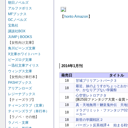
朝日ノベルズ
アルファポリス
MFブックス
【
honto
Amazon
】
GCノベルズ
宝島社
講談社BOX
JUMP j BOOKS
【女性向け文庫】
角川ビーンズ文庫
X文庫ホワイトハート
ビーズログ文庫
一迅社文庫アイリス
2014年1月刊
ウィングス文庫
発売日
タイトル
【女性向け単行本】
18
甘城ブリリアントパーク３
PASH!ブックス
最近、妹のようすがちょっとおか
18
アリアンローズ
や、かなりアブない学園祭
レジーナブックス
心空管レトロアクタ
18
[第25回ファンタジア大賞＜金賞＞
【ティーズラブ】
18
真・天地無用！魎皇鬼外伝 天地無用
ティーンズラブ（文庫）
ドラグリミット・ファンタジア0
ティーンズラブ（単行本）
18
ーカー
【ラノベ・その他】
18
新世の学園戦区２
ラノベ・文庫
18
バーガント反英雄譚４ 始まる戦