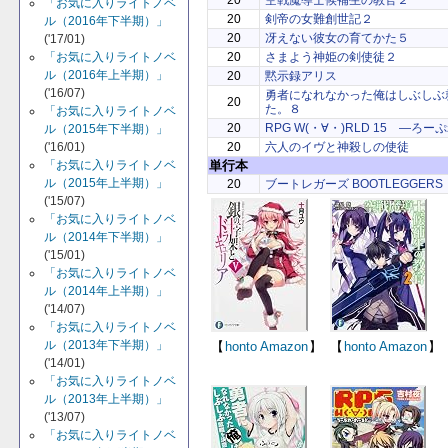
20
空戦魔導士候補生の教官２
「お気に入りライトノベ
20
剣帝の女難創世記２
ル（2016年下半期）」
20
冴えない彼女の育てかた５
('17/01)
「お気に入りライトノベ
20
さまよう神姫の剣使徒２
ル（2016年上半期）」
20
黙示録アリス
('16/07)
勇者になれなかった俺はしぶしぶ
20
た。８
「お気に入りライトノベ
20
RPG W(・∀・)RLD 15 ―ろ
ル（2015年下半期）」
('16/01)
20
六人のイヴと神殺しの使徒
「お気に入りライトノベ
単行本
ル（2015年上半期）」
20
ブートレガーズ BOOTLEGGERS
('15/07)
「お気に入りライトノベ
ル（2014年下半期）」
('15/01)
「お気に入りライトノベ
ル（2014年上半期）」
('14/07)
「お気に入りライトノベ
ル（2013年下半期）」
【
honto
Amazon
】
【
honto
Amazon
】
('14/01)
「お気に入りライトノベ
ル（2013年上半期）」
('13/07)
「お気に入りライトノベ