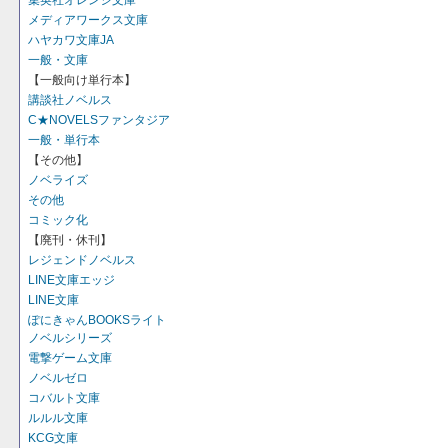
集英社オレンジ文庫
メディアワークス文庫
ハヤカワ文庫JA
一般・文庫
【一般向け単行本】
講談社ノベルス
C★NOVELSファンタジア
一般・単行本
【その他】
ノベライズ
その他
コミック化
【廃刊・休刊】
レジェンドノベルス
LINE文庫エッジ
LINE文庫
ぽにきゃんBOOKSライト
ノベルシリーズ
電撃ゲーム文庫
ノベルゼロ
コバルト文庫
ルルル文庫
KCG文庫