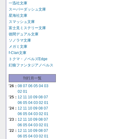
一迅社文庫
スーパーダッシュ文庫
星海社文庫
スマッシュ文庫
富士見ミステリー文庫
徳間デュアル文庫
ソノラマ文庫
メガミ文庫
f-Clan文庫
トクマ・ノベルズEdge
幻狼ファンタジアノベルス
刊行月一覧
'26：
08
07
06
05
04
03
02
01
'25：
12
11
10
09
08
07
06
05
04
03
02
01
'24：
12
11
10
09
08
07
06
05
04
03
02
01
'23：
12
11
10
09
08
07
06
05
04
03
02
01
'22：
12
11
10
09
08
07
06
05
04
03
02
01