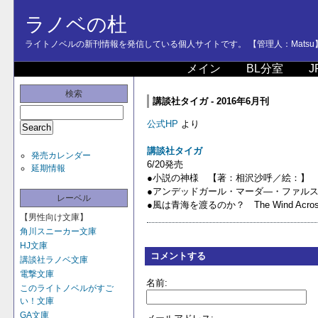
ラノベの杜
ライトノベルの新刊情報を発信している個人サイトです。 【管理人：Matsu
メイン
BL分室
J
検索
講談社タイガ - 2016年6月刊
公式HP
より
講談社タイガ
発売カレンダー
6/20発売
延期情報
●小説の神様 【著：相沢沙呼／絵：】
●アンデッドガール・マーダ―・ファルス
レーベル
●風は青海を渡るのか？ The Wind Acros
【男性向け文庫】
角川スニーカー文庫
HJ文庫
コメントする
講談社ラノベ文庫
電撃文庫
名前:
このライトノベルがすご
い！文庫
GA文庫