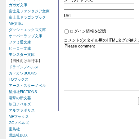
メールアドレス:
ガガガ文庫
富士見ファンタジア文庫
URL:
富士見ドラゴンブック
MF文庫J
ダッシュエックス文庫
ログイン情報を記憶
オーバーラップ文庫
コメント:(スタイル用のHTMLタグが使え
ファミ通文庫
ヒーロー文庫
モンスター文庫
【男性向け単行本】
ドラゴンノベルス
カドカワBOOKS
TOブックス
アース・スターノベル
星海社FICTIONS
電撃の新文芸
朝日ノベルズ
アルファポリス
MFブックス
GCノベルズ
宝島社
講談社BOX