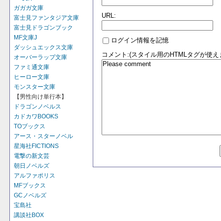
ガガガ文庫
URL:
富士見ファンタジア文庫
富士見ドラゴンブック
MF文庫J
ログイン情報を記憶
ダッシュエックス文庫
コメント:(スタイル用のHTMLタグが使え
オーバーラップ文庫
ファミ通文庫
ヒーロー文庫
モンスター文庫
【男性向け単行本】
ドラゴンノベルス
カドカワBOOKS
TOブックス
アース・スターノベル
星海社FICTIONS
電撃の新文芸
朝日ノベルズ
アルファポリス
MFブックス
GCノベルズ
宝島社
講談社BOX