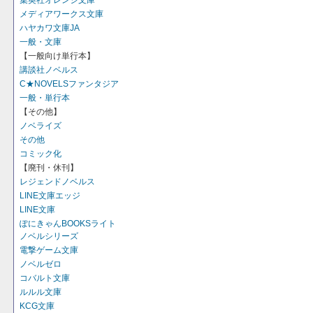
集英社オレンジ文庫
メディアワークス文庫
ハヤカワ文庫JA
一般・文庫
【一般向け単行本】
講談社ノベルス
C★NOVELSファンタジア
一般・単行本
【その他】
ノベライズ
その他
コミック化
【廃刊・休刊】
レジェンドノベルス
LINE文庫エッジ
LINE文庫
ぽにきゃんBOOKSライト
ノベルシリーズ
電撃ゲーム文庫
ノベルゼロ
コバルト文庫
ルルル文庫
KCG文庫