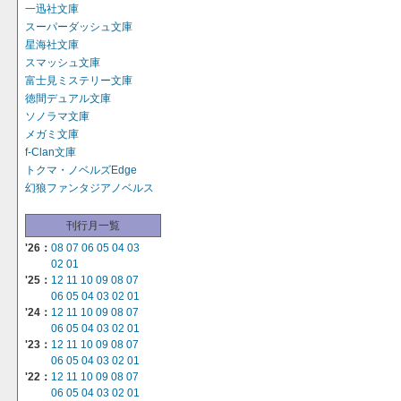
一迅社文庫
スーパーダッシュ文庫
星海社文庫
スマッシュ文庫
富士見ミステリー文庫
徳間デュアル文庫
ソノラマ文庫
メガミ文庫
f-Clan文庫
トクマ・ノベルズEdge
幻狼ファンタジアノベルス
刊行月一覧
'26：
08
07
06
05
04
03
02
01
'25：
12
11
10
09
08
07
06
05
04
03
02
01
'24：
12
11
10
09
08
07
06
05
04
03
02
01
'23：
12
11
10
09
08
07
06
05
04
03
02
01
'22：
12
11
10
09
08
07
06
05
04
03
02
01