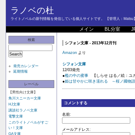
ラノベの杜
ライトノベルの新刊情報を発信している個人サイトです。 【管理人：Matsu
メイン
BL分室
J
検索
シフォン文庫 - 2013年12月刊
Amazon
より
シフォン文庫
発売カレンダー
12/03発売
延期情報
●
檻の中の蜜事
【しらせ はる／絵：ユ
●
姫は甘やかに咲き濡れる ～桜ノ國物
レーベル
【男性向け文庫】
角川スニーカー文庫
コメントする
HJ文庫
講談社ラノベ文庫
名前:
電撃文庫
このライトノベルがすご
い！文庫
メールアドレス:
GA文庫