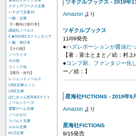
集英社オレンジ文庫
ツギクルブックス - 2019年1
メディアワークス文庫
ハヤカワ文庫JA
Amazon
より
一般・文庫
【一般向け単行本】
ツギクルブックス
講談社ノベルス
C★NOVELSファンタジア
11/09発売
一般・単行本
●
ハズレポーションが醤油だっ
【その他】
【著：富士とまと／絵：村上
ノベライズ
その他
●
コンプ厨、ファンタジー化
コミック化
ー／絵：】
【廃刊・休刊】
レジェンドノベルス
LINE文庫エッジ
LINE文庫
星海社FICTIONS - 2019
ぽにきゃんBOOKSライト
ノベルシリーズ
Amazon
より
電撃ゲーム文庫
ノベルゼロ
コバルト文庫
星海社FICTIONS
ルルル文庫
9/15発売
KCG文庫