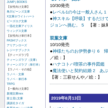
JUMP j BOOKS
10/30発売
【女性向け文庫】
●
レベル1の今は一般人さん 1
角川ビーンズ文庫
X文庫ホワイトハート
●
神スキル【呼吸】するだけ
ビーズログ文庫
ジョンへ挑む。 5
【著：妹尾
一迅社文庫アイリス
ウィングス文庫
【女性向け単行本】
双葉文庫
PASH!ブックス
10/10発売
アリアンローズ
●
神様たちのお伊勢参り 6 
レジーナブックス
【ティーズラブ】
／絵：】
ティーンズラブ（文庫）
●
ハナコトバ喫茶の事件図鑑
ティーンズラブ（単行本）
【ラノベ・その他】
●
魔法使いと契約結婚 2 あ
ラノベ・文庫
【著：三萩せんや／絵：】
ラノベ・単行本
TRPG
【一般向け文庫】
新潮文庫nex
2019年8月13日
富士見L文庫
講談社タイガ