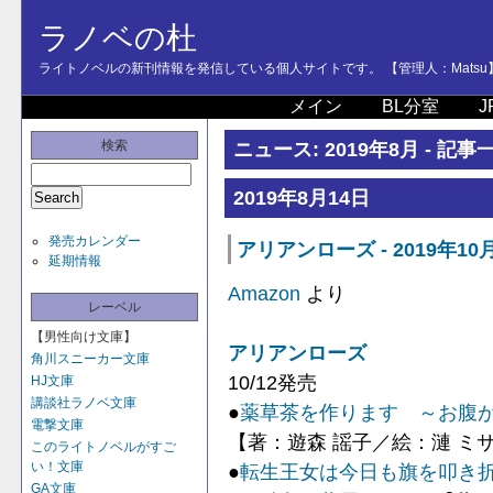
ラノベの杜
ライトノベルの新刊情報を発信している個人サイトです。 【管理人：Matsu
メイン
BL分室
J
検索
ニュース: 2019年8月 - 記事
2019年8月14日
発売カレンダー
アリアンローズ - 2019年10
延期情報
Amazon
より
レーベル
【男性向け文庫】
アリアンローズ
角川スニーカー文庫
10/12発売
HJ文庫
講談社ラノベ文庫
●
薬草茶を作ります ～お腹が
電撃文庫
【著：遊森 謡子／絵：漣 ミ
このライトノベルがすご
い！文庫
●
転生王女は今日も旗を叩き折
GA文庫