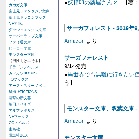
●
妖精印の薬屋さん 2
【著：
ガガガ文庫
富士見ファンタジア文庫
富士見ドラゴンブック
MF文庫J
サーガフォレスト - 2019年
ダッシュエックス文庫
オーバーラップ文庫
Amazon
より
ファミ通文庫
ヒーロー文庫
モンスター文庫
サーガフォレスト
【男性向け単行本】
9/14発売
ドラゴンノベルス
●
異世界でも無難に行きたい症
カドカワBOOKS
TOブックス
う】
アース・スターノベル
星海社FICTIONS
電撃の新文芸
朝日ノベルズ
モンスター文庫、双葉文庫 - 2
アルファポリス
MFブックス
Amazon
より
GCノベルズ
宝島社
講談社BOX
モンスター文庫