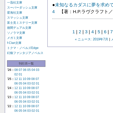
一迅社文庫
●
未知なるカダスに夢を求め
スーパーダッシュ文庫
4
【著：H.P.ラヴクラフト
星海社文庫
スマッシュ文庫
富士見ミステリー文庫
徳間デュアル文庫
1
|
2
|
3
|
4
|
5
|
6
|
7
ソノラマ文庫
メガミ文庫
« ニュース: 2019年7月
|
f-Clan文庫
トクマ・ノベルズEdge
幻狼ファンタジアノベルス
刊行月一覧
'26：
08
07
06
05
04
03
02
01
'25：
12
11
10
09
08
07
06
05
04
03
02
01
'24：
12
11
10
09
08
07
06
05
04
03
02
01
'23：
12
11
10
09
08
07
06
05
04
03
02
01
'22：
12
11
10
09
08
07
06
05
04
03
02
01