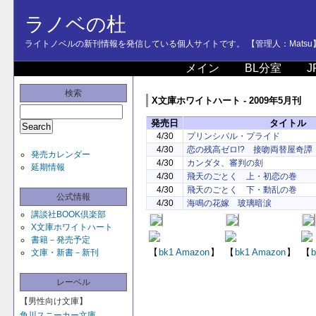
ラノベの杜
ライトノベルの新刊情報を発信している個人サイトです。 【管理人：Matsu
メイン
BL分室
J
検索
X文庫ホワイトハート - 2009年5月刊
発売日
タイトル
4/30
プリンシパル・プライド
4/30
恋の残高ゼロ!? 接吻両替屋奇譚
発売カレンダー
4/30
カンダタ、審判の刻
延期情報
4/30
飛天のごとく 上・初恋の巻
4/30
飛天のごとく 下・動乱の巻
公式情報
4/30
海鳴の花嫁 玻璃暗涙
講談社BOOK倶楽部
X文庫ホワイトハート
書籍－発売予定
【
bk1
Amazon
】
【
bk1
Amazon
】
【
b
文庫・新書－新刊
レーベル
【男性向け文庫】
角川スニーカー文庫