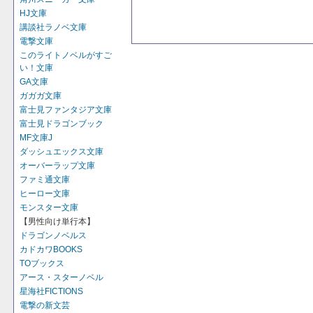
HJ文庫
講談社ラノベ文庫
電撃文庫
このライトノベルがすご
い！文庫
GA文庫
ガガガ文庫
富士見ファンタジア文庫
富士見ドラゴンブック
MF文庫J
ダッシュエックス文庫
オーバーラップ文庫
ファミ通文庫
ヒーロー文庫
モンスター文庫
【男性向け単行本】
ドラゴンノベルス
カドカワBOOKS
TOブックス
アース・スターノベル
星海社FICTIONS
電撃の新文芸