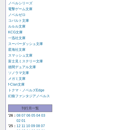
ノベルシリーズ
電撃ゲーム文庫
ノベルゼロ
コバルト文庫
ルルル文庫
KCG文庫
一迅社文庫
スーパーダッシュ文庫
星海社文庫
スマッシュ文庫
富士見ミステリー文庫
徳間デュアル文庫
ソノラマ文庫
メガミ文庫
f-Clan文庫
トクマ・ノベルズEdge
幻狼ファンタジアノベルス
刊行月一覧
'26：
08
07
06
05
04
03
02
01
'25：
12
11
10
09
08
07