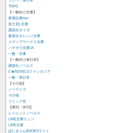
ラノベ・単行本
TRPG
【一般向け文庫】
新潮文庫nex
富士見L文庫
講談社タイガ
集英社オレンジ文庫
メディアワークス文庫
ハヤカワ文庫JA
一般・文庫
【一般向け単行本】
講談社ノベルス
C★NOVELSファンタジア
一般・単行本
【その他】
ノベライズ
その他
コミック化
【廃刊・休刊】
レジェンドノベルス
LINE文庫エッジ
LINE文庫
ぽにきゃんBOOKSライト