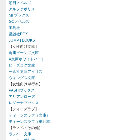
朝日ノベルズ
アルファポリス
MFブックス
GCノベルズ
宝島社
講談社BOX
JUMP j BOOKS
【女性向け文庫】
角川ビーンズ文庫
X文庫ホワイトハート
ビーズログ文庫
一迅社文庫アイリス
ウィングス文庫
【女性向け単行本】
PASH!ブックス
アリアンローズ
レジーナブックス
【ティーズラブ】
ティーンズラブ（文庫）
ティーンズラブ（単行本）
【ラノベ・その他】
ラノベ・文庫