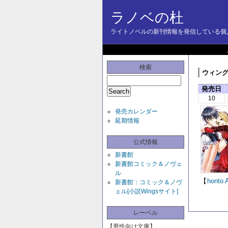
ラノベの杜
ライトノベルの新刊情報を発信している個人
検索
ウィングス
発売日
10
発売カレンダー
延期情報
公式情報
新書館
新書館コミック＆ノヴェ
ル
【
honto
新書館：コミック＆ノヴ
ェル[小説Wingsサイト]
レーベル
【男性向け文庫】