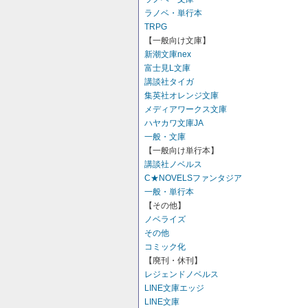
ラノベ・単行本
TRPG
【一般向け文庫】
新潮文庫nex
富士見L文庫
講談社タイガ
集英社オレンジ文庫
メディアワークス文庫
ハヤカワ文庫JA
一般・文庫
【一般向け単行本】
講談社ノベルス
C★NOVELSファンタジア
一般・単行本
【その他】
ノベライズ
その他
コミック化
【廃刊・休刊】
レジェンドノベルス
LINE文庫エッジ
LINE文庫