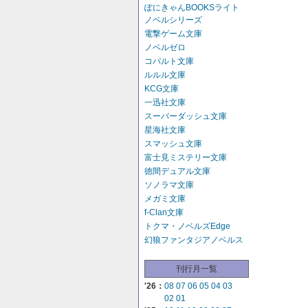
ぽにきゃんBOOKSライト
ノベルシリーズ
電撃ゲーム文庫
ノベルゼロ
コバルト文庫
ルルル文庫
KCG文庫
一迅社文庫
スーパーダッシュ文庫
星海社文庫
スマッシュ文庫
富士見ミステリー文庫
徳間デュアル文庫
ソノラマ文庫
メガミ文庫
f-Clan文庫
トクマ・ノベルズEdge
幻狼ファンタジアノベルス
刊行月一覧
'26：
08
07
06
05
04
03
02
01