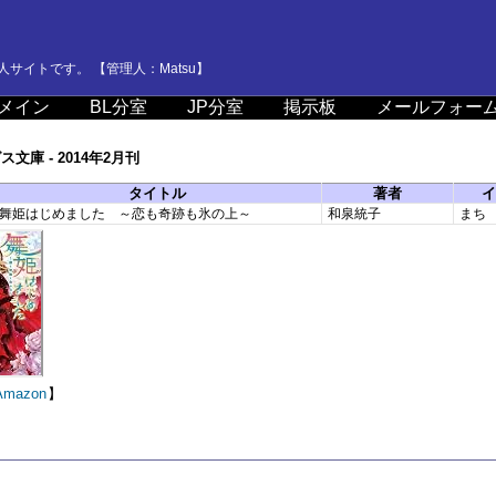
サイトです。 【管理人：Matsu】
メイン
BL分室
JP分室
掲示板
メールフォー
文庫 - 2014年2月刊
タイトル
著者
イ
舞姫はじめました ～恋も奇跡も氷の上～
和泉統子
まち
Amazon
】