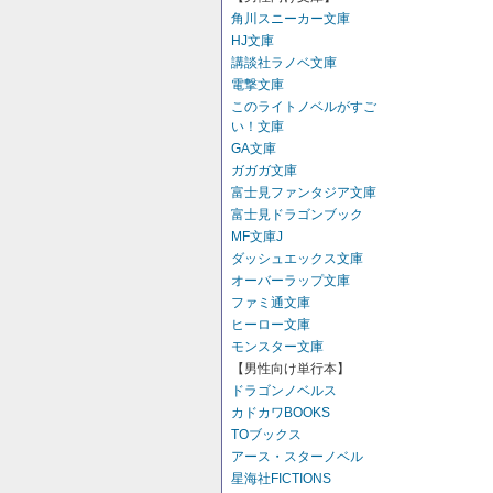
角川スニーカー文庫
HJ文庫
講談社ラノベ文庫
電撃文庫
このライトノベルがすご
い！文庫
GA文庫
ガガガ文庫
富士見ファンタジア文庫
富士見ドラゴンブック
MF文庫J
ダッシュエックス文庫
オーバーラップ文庫
ファミ通文庫
ヒーロー文庫
モンスター文庫
【男性向け単行本】
ドラゴンノベルス
カドカワBOOKS
TOブックス
アース・スターノベル
星海社FICTIONS