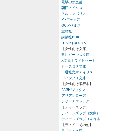
電撃の新文芸
朝日ノベルズ
アルファポリス
MFブックス
GCノベルズ
宝島社
講談社BOX
JUMP j BOOKS
【女性向け文庫】
角川ビーンズ文庫
X文庫ホワイトハート
ビーズログ文庫
一迅社文庫アイリス
ウィングス文庫
【女性向け単行本】
PASH!ブックス
アリアンローズ
レジーナブックス
【ティーズラブ】
ティーンズラブ（文庫）
ティーンズラブ（単行本）
【ラノベ・その他】
ラノベ・文庫