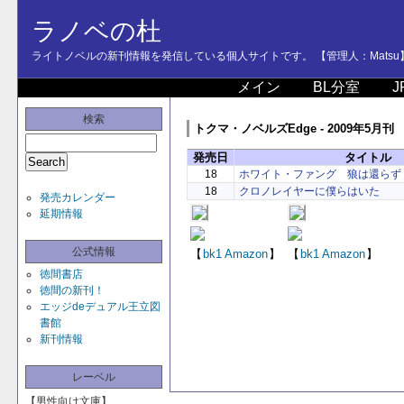
ラノベの杜
ライトノベルの新刊情報を発信している個人サイトです。 【管理人：Matsu
メイン
BL分室
J
検索
トクマ・ノベルズEdge - 2009年5月刊
発売日
タイトル
18
ホワイト・ファング 狼は還らず
18
クロノレイヤーに僕らはいた
発売カレンダー
延期情報
公式情報
【
bk1
Amazon
】
【
bk1
Amazon
】
徳間書店
徳間の新刊！
エッジdeデュアル王立図
書館
新刊情報
レーベル
【男性向け文庫】