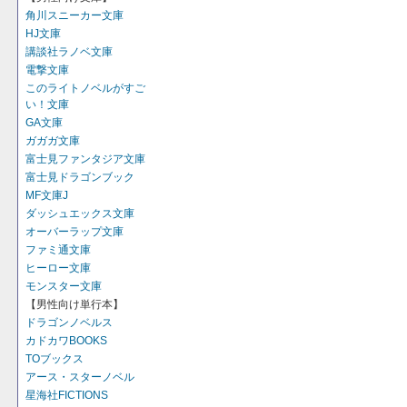
角川スニーカー文庫
HJ文庫
講談社ラノベ文庫
電撃文庫
このライトノベルがすご
い！文庫
GA文庫
ガガガ文庫
富士見ファンタジア文庫
富士見ドラゴンブック
MF文庫J
ダッシュエックス文庫
オーバーラップ文庫
ファミ通文庫
ヒーロー文庫
モンスター文庫
【男性向け単行本】
ドラゴンノベルス
カドカワBOOKS
TOブックス
アース・スターノベル
星海社FICTIONS