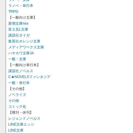
ラノベ・単行本
TRPG
【一般向け文庫】
新潮文庫nex
富士見L文庫
講談社タイガ
集英社オレンジ文庫
メディアワークス文庫
ハヤカワ文庫JA
一般・文庫
【一般向け単行本】
講談社ノベルス
C★NOVELSファンタジア
一般・単行本
【その他】
ノベライズ
その他
コミック化
【廃刊・休刊】
レジェンドノベルス
LINE文庫エッジ
LINE文庫