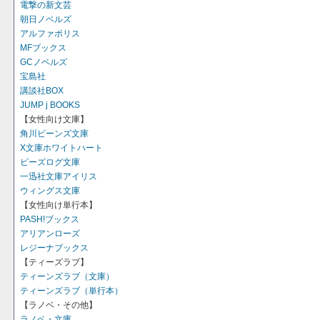
電撃の新文芸
朝日ノベルズ
アルファポリス
MFブックス
GCノベルズ
宝島社
講談社BOX
JUMP j BOOKS
【女性向け文庫】
角川ビーンズ文庫
X文庫ホワイトハート
ビーズログ文庫
一迅社文庫アイリス
ウィングス文庫
【女性向け単行本】
PASH!ブックス
アリアンローズ
レジーナブックス
【ティーズラブ】
ティーンズラブ（文庫）
ティーンズラブ（単行本）
【ラノベ・その他】
ラノベ・文庫