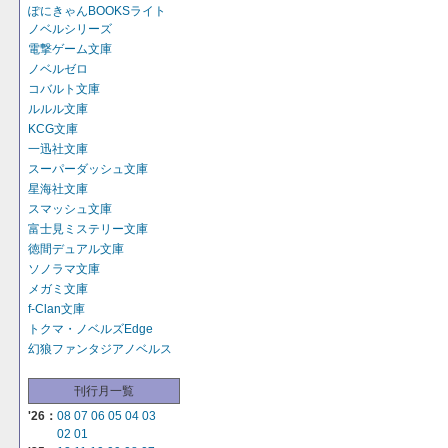
ぽにきゃんBOOKSライト
ノベルシリーズ
電撃ゲーム文庫
ノベルゼロ
コバルト文庫
ルルル文庫
KCG文庫
一迅社文庫
スーパーダッシュ文庫
星海社文庫
スマッシュ文庫
富士見ミステリー文庫
徳間デュアル文庫
ソノラマ文庫
メガミ文庫
f-Clan文庫
トクマ・ノベルズEdge
幻狼ファンタジアノベルス
刊行月一覧
'26：
08
07
06
05
04
03
02
01