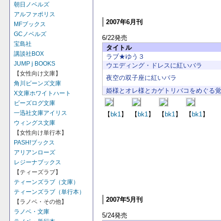
朝日ノベルズ
アルファポリス
2007年6月刊
MFブックス
GCノベルズ
6/22発売
宝島社
タイトル
講談社BOX
ラブ★ゆう３
JUMP j BOOKS
ウエディング・ドレスに紅いバラ
【女性向け文庫】
夜空の双子座に紅いバラ
角川ビーンズ文庫
姫様とオレ様とカゲトリバコをめぐる
X文庫ホワイトハート
ビーズログ文庫
一迅社文庫アイリス
【
bk1
】
【
bk1
】
【
bk1
】
【
bk1
】
ウィングス文庫
【女性向け単行本】
PASH!ブックス
アリアンローズ
レジーナブックス
【ティーズラブ】
ティーンズラブ（文庫）
ティーンズラブ（単行本）
2007年5月刊
【ラノベ・その他】
ラノベ・文庫
5/24発売