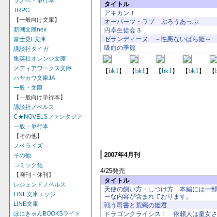
ラノベ・単行本
タイトル
TRPG
アキカン！
【一般向け文庫】
オーパーツ・ラブ ぶろうあっぷ
新潮文庫nex
円卓生徒会３
ゼランディーヌ ～性悪ないばら姫～
富士見L文庫
吸血の季節
講談社タイガ
集英社オレンジ文庫
メディアワークス文庫
【
bk1
】
【
bk1
】
【
bk1
】
【
bk1
】
【
ハヤカワ文庫JA
一般・文庫
【一般向け単行本】
講談社ノベルス
C★NOVELSファンタジア
一般・単行本
【その他】
ノベライズ
2007年4月刊
その他
コミック化
4/25発売
【廃刊・休刊】
タイトル
レジェンドノベルス
天使の飼い方・しつけ方 本編には一
LINE文庫エッジ
ーな内容が含まれております。
LINE文庫
戦う司書と荒縄の姫君
ドラゴンクライシス！ 依頼人は皇女
ぽにきゃんBOOKSライト