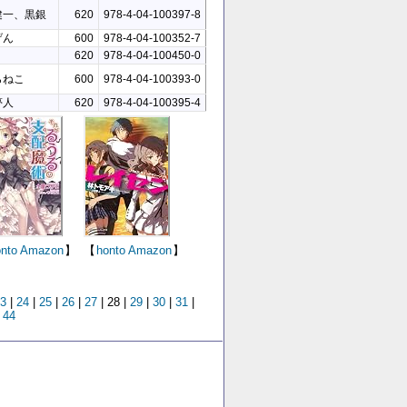
健一、黒銀
620
978-4-04-100397-8
げん
600
978-4-04-100352-7
620
978-4-04-100450-0
らねこ
600
978-4-04-100393-0
夢人
620
978-4-04-100395-4
nto
Amazon
】
【
honto
Amazon
】
3
|
24
|
25
|
26
|
27
| 28 |
29
|
30
|
31
|
|
44