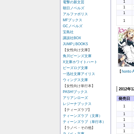
1
電撃の新文芸
1
朝日ノベルズ
1
アルファポリス
MFブックス
1
GCノベルズ
宝島社
講談社BOX
JUMP j BOOKS
【女性向け文庫】
角川ビーンズ文庫
X文庫ホワイトハート
ビーズログ文庫
【
honto
一迅社文庫アイリス
ウィングス文庫
【女性向け単行本】
2012年
PASH!ブックス
アリアンローズ
発売日
レジーナブックス
1
【ティーズラブ】
1
ティーンズラブ（文庫）
1
ティーンズラブ（単行本）
1
【ラノベ・その他】
1
ラノベ・文庫