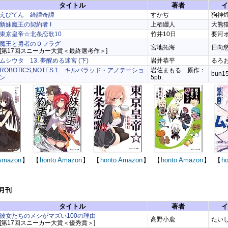
タイトル
著者
イ
えびてん 綺譚奇譚
すかぢ
狗神
新妹魔王の契約者 I
上栖綴人
大熊
東京皇帝☆北条恋歌10
竹井10日
要河
魔王と勇者の０フラグ
宮地拓海
日向
[第17回スニーカー大賞＜最終選考作＞]
ムシウタ 13. 夢醒める迷宮 (下)
岩井恭平
るろ
ROBOTICS;NOTES 1 キルバラッド・アノテーショ
岩佐まもる 原作：
bun1
ン
5pb.
Amazon
】
【
honto
Amazon
】
【
honto
Amazon
】
【
honto
Amazon
】
【
ho
9月刊
タイトル
著者
イ
彼女たちのメシがマズい100の理由
高野小鹿
たい
[第17回スニーカー大賞＜優秀賞＞]