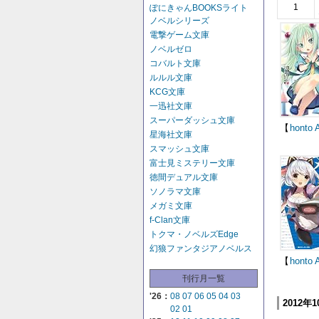
1
ぽにきゃんBOOKSライト
ノベルシリーズ
電撃ゲーム文庫
ノベルゼロ
コバルト文庫
ルルル文庫
KCG文庫
一迅社文庫
スーパーダッシュ文庫
【
honto
星海社文庫
スマッシュ文庫
富士見ミステリー文庫
徳間デュアル文庫
ソノラマ文庫
メガミ文庫
f-Clan文庫
トクマ・ノベルズEdge
幻狼ファンタジアノベルス
【
honto
刊行月一覧
'26：
08
07
06
05
04
03
2012年
02
01