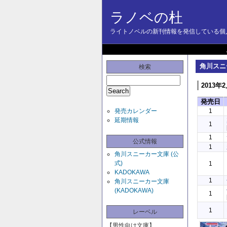
ラノベの杜
ライトノベルの新刊情報を発信している個人
角川スニ
検索
2013年
発売日
発売カレンダー
1
延期情報
1
1
公式情報
1
角川スニーカー文庫 (公
式)
1
KADOKAWA
1
角川スニーカー文庫
(KADOKAWA)
1
1
レーベル
【男性向け文庫】