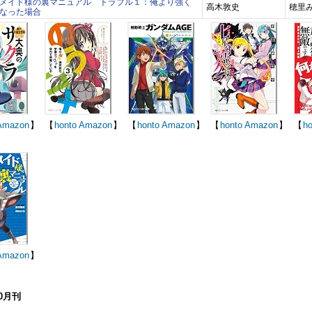
メイド様の裏マニュアル トラブル１：俺より強く
高木敦史
穂里
なった場合
Amazon
】
【
honto
Amazon
】
【
honto
Amazon
】
【
honto
Amazon
】
【
ho
Amazon
】
10月刊