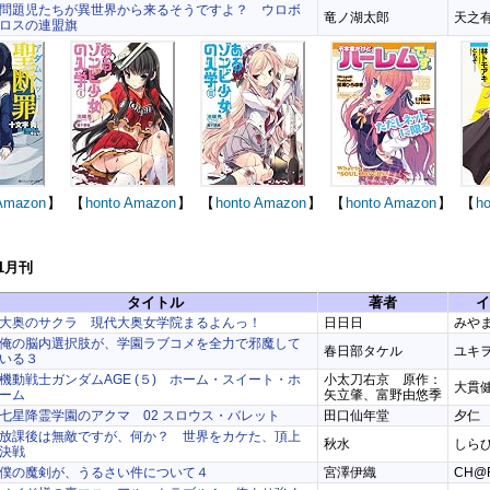
問題児たちが異世界から来るそうですよ？ ウロボ
竜ノ湖太郎
天之
ロスの連盟旗
Amazon
】
【
honto
Amazon
】
【
honto
Amazon
】
【
honto
Amazon
】
【
ho
11月刊
タイトル
著者
イ
大奥のサクラ 現代大奥女学院まるよんっ！
日日日
みや
俺の脳内選択肢が、学園ラブコメを全力で邪魔して
春日部タケル
ユキ
いる３
機動戦士ガンダムAGE (５) ホーム・スイート・ホ
小太刀右京 原作：
大貫
ーム
矢立肇、富野由悠季
七星降霊学園のアクマ 02 スロウス・バレット
田口仙年堂
夕仁
放課後は無敵ですが、何か？ 世界をカケた、頂上
秋水
しら
決戦
僕の魔剣が、うるさい件について４
宮澤伊織
CH@