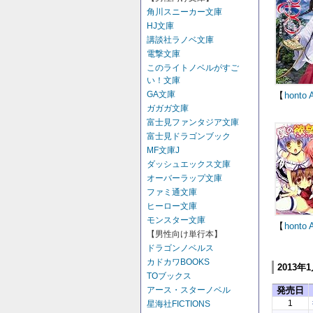
角川スニーカー文庫
HJ文庫
講談社ラノベ文庫
電撃文庫
このライトノベルがすご
い！文庫
GA文庫
【
honto
ガガガ文庫
富士見ファンタジア文庫
富士見ドラゴンブック
MF文庫J
ダッシュエックス文庫
オーバーラップ文庫
ファミ通文庫
ヒーロー文庫
モンスター文庫
【
honto
【男性向け単行本】
ドラゴンノベルス
カドカワBOOKS
2013年
TOブックス
発売日
アース・スターノベル
1
星海社FICTIONS