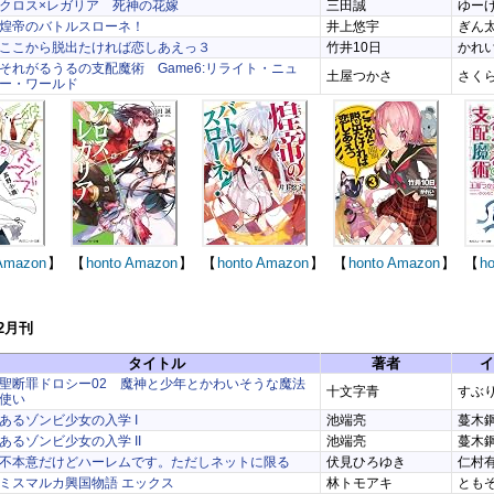
クロス×レガリア 死神の花嫁
三田誠
ゆー
煌帝のバトルスローネ！
井上悠宇
ぎん
ここから脱出たければ恋しあえっ３
竹井10日
かれ
それがるうるの支配魔術 Game6:リライト・ニュ
土屋つかさ
さく
ー・ワールド
Amazon
】
【
honto
Amazon
】
【
honto
Amazon
】
【
honto
Amazon
】
【
ho
12月刊
タイトル
著者
イ
聖断罪ドロシー02 魔神と少年とかわいそうな魔法
十文字青
すぶ
使い
あるゾンビ少女の入学 I
池端亮
蔓木
あるゾンビ少女の入学 II
池端亮
蔓木
不本意だけどハーレムです。ただしネットに限る
伏見ひろゆき
仁村
ミスマルカ興国物語 エックス
林トモアキ
とも