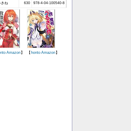
みきね
630
978-4-04-100540-8
nto
Amazon
】
【
honto
Amazon
】