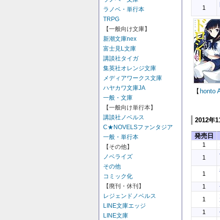
1
ラノベ・単行本
TRPG
【一般向け文庫】
新潮文庫nex
富士見L文庫
講談社タイガ
集英社オレンジ文庫
メディアワークス文庫
ハヤカワ文庫JA
【
honto
一般・文庫
【一般向け単行本】
講談社ノベルス
2012年
C★NOVELSファンタジア
発売日
一般・単行本
1
【その他】
ノベライズ
1
その他
1
コミック化
【廃刊・休刊】
1
レジェンドノベルス
1
LINE文庫エッジ
1
LINE文庫