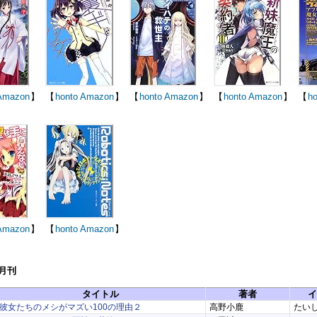
Amazon
】
【
honto
Amazon
】
【
honto
Amazon
】
【
honto
Amazon
】
【
ho
Amazon
】
【
honto
Amazon
】
1月刊
タイトル
著者
イ
彼女たちのメシがマズい100の理由２
高野小鹿
たい