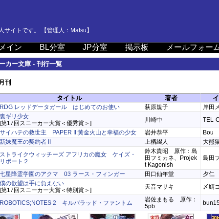
サイトです。 【管理人：Matsu】
メイン
BL分室
JP分室
掲示板
メールフォー
ーカー文庫 - 刊行一覧
2月刊
タイトル
著者
イ
RDG レッドデータガール はじめてのお使い
荻原規子
岸田
裏ギリ少女
川崎中
TEL-
[第17回スニーカー大賞＜優秀賞＞]
サイハテの救世主 PAPER II:黄金火山と幸福の少女
岩井恭平
Bou
新妹魔王の契約者 II
上栖綴人
大熊
鈴木貴昭 原作：島
ストライクウィッチーズ アフリカの魔女 ケイズ・
田フミカネ、Projek
島田
リポート２
t Kagonish
七星降霊学園のアクマ 03 ラース・フィンガー
田口仙年堂
夕仁
僕の欲望は手に負えない
天音マサキ
〆鯖
[第17回スニーカー大賞＜特別賞＞]
岩佐まもる 原作：
ROBOTICS;NOTES 2 キルバラッド・ファントム
bun1
5pb.