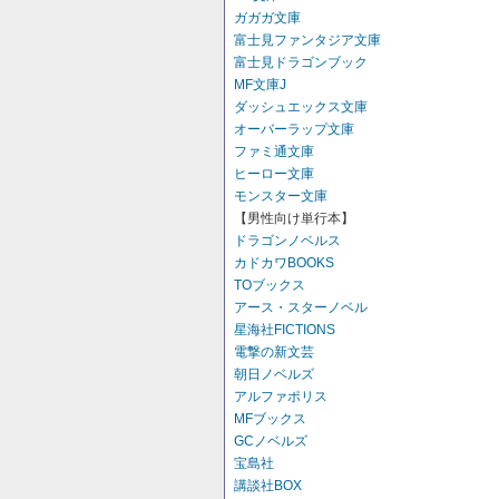
ガガガ文庫
富士見ファンタジア文庫
富士見ドラゴンブック
MF文庫J
ダッシュエックス文庫
オーバーラップ文庫
ファミ通文庫
ヒーロー文庫
モンスター文庫
【男性向け単行本】
ドラゴンノベルス
カドカワBOOKS
TOブックス
アース・スターノベル
星海社FICTIONS
電撃の新文芸
朝日ノベルズ
アルファポリス
MFブックス
GCノベルズ
宝島社
講談社BOX