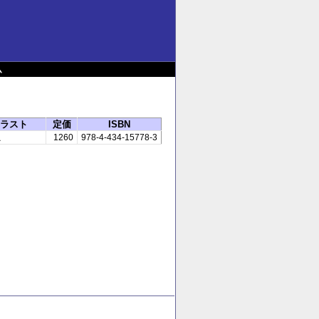
ム
ラスト
定価
ISBN
こ
1260
978-4-434-15778-3