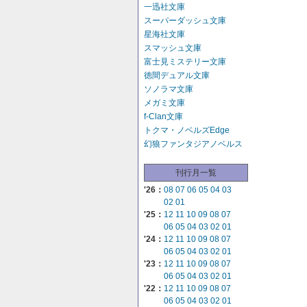
一迅社文庫
スーパーダッシュ文庫
星海社文庫
スマッシュ文庫
富士見ミステリー文庫
徳間デュアル文庫
ソノラマ文庫
メガミ文庫
f-Clan文庫
トクマ・ノベルズEdge
幻狼ファンタジアノベルス
刊行月一覧
'26：
08
07
06
05
04
03
02
01
'25：
12
11
10
09
08
07
06
05
04
03
02
01
'24：
12
11
10
09
08
07
06
05
04
03
02
01
'23：
12
11
10
09
08
07
06
05
04
03
02
01
'22：
12
11
10
09
08
07
06
05
04
03
02
01