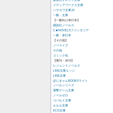
集英社オレンジ文庫
メディアワークス文庫
ハヤカワ文庫JA
一般・文庫
【一般向け単行本】
講談社ノベルス
C★NOVELSファンタジア
一般・単行本
【その他】
ノベライズ
その他
コミック化
【廃刊・休刊】
レジェンドノベルス
LINE文庫エッジ
LINE文庫
ぽにきゃんBOOKSライト
ノベルシリーズ
電撃ゲーム文庫
ノベルゼロ
コバルト文庫
ルルル文庫
KCG文庫