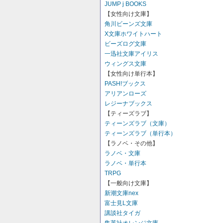
JUMP j BOOKS
【女性向け文庫】
角川ビーンズ文庫
X文庫ホワイトハート
ビーズログ文庫
一迅社文庫アイリス
ウィングス文庫
【女性向け単行本】
PASH!ブックス
アリアンローズ
レジーナブックス
【ティーズラブ】
ティーンズラブ（文庫）
ティーンズラブ（単行本）
【ラノベ・その他】
ラノベ・文庫
ラノベ・単行本
TRPG
【一般向け文庫】
新潮文庫nex
富士見L文庫
講談社タイガ