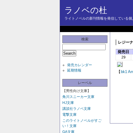
ラノベの杜
ライトノベルの新刊情報を発信している個人
検索
レジーナブ
発売日
29
発売カレンダー
延期情報
【
bk1
Am
レーベル
【男性向け文庫】
角川スニーカー文庫
HJ文庫
講談社ラノベ文庫
電撃文庫
このライトノベルがすご
い！文庫
GA文庫