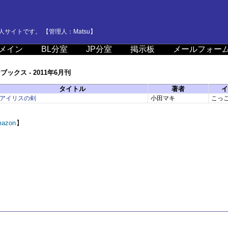
サイトです。 【管理人：Matsu】
メイン
BL分室
JP分室
掲示板
メールフォー
ックス - 2011年6月刊
タイトル
著者
イ
アイリスの剣
小田マキ
こっ
azon
】