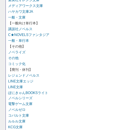
集英社オレンジ文庫
メディアワークス文庫
ハヤカワ文庫JA
一般・文庫
【一般向け単行本】
講談社ノベルス
C★NOVELSファンタジア
一般・単行本
【その他】
ノベライズ
その他
コミック化
【廃刊・休刊】
レジェンドノベルス
LINE文庫エッジ
LINE文庫
ぽにきゃんBOOKSライト
ノベルシリーズ
電撃ゲーム文庫
ノベルゼロ
コバルト文庫
ルルル文庫
KCG文庫