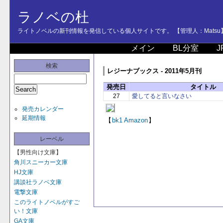
ラノベの杜
ライトノベルの新刊情報を発信している個人サイトです。 【管理人：Matsu
メイン
BL分室
J
検索
レジーナブックス - 2011年5月刊
発売日
タイトル
27
愛してると言いなさい
発売カレンダー
延期情報
【
bk1
Amazon
】
レーベル
【男性向け文庫】
角川スニーカー文庫
HJ文庫
講談社ラノベ文庫
電撃文庫
このライトノベルがすご
い！文庫
GA文庫