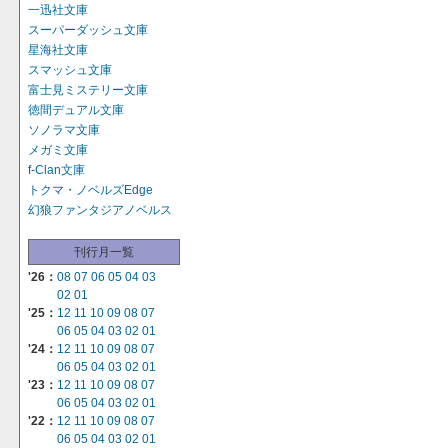
一迅社文庫
スーパーダッシュ文庫
星海社文庫
スマッシュ文庫
富士見ミステリー文庫
徳間デュアル文庫
ソノラマ文庫
メガミ文庫
f-Clan文庫
トクマ・ノベルズEdge
幻狼ファンタジアノベルス
刊行月一覧
'26：
08
07
06
05
04
03
02
01
'25：
12
11
10
09
08
07
06
05
04
03
02
01
'24：
12
11
10
09
08
07
06
05
04
03
02
01
'23：
12
11
10
09
08
07
06
05
04
03
02
01
'22：
12
11
10
09
08
07
06
05
04
03
02
01