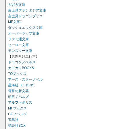
ガガガ文庫
富士見ファンタジア文庫
富士見ドラゴンブック
MF文庫J
ダッシュエックス文庫
オーバーラップ文庫
ファミ通文庫
ヒーロー文庫
モンスター文庫
【男性向け単行本】
ドラゴンノベルス
カドカワBOOKS
TOブックス
アース・スターノベル
星海社FICTIONS
電撃の新文芸
朝日ノベルズ
アルファポリス
MFブックス
GCノベルズ
宝島社
講談社BOX