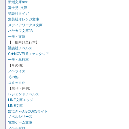
新潮文庫nex
富士見L文庫
講談社タイガ
集英社オレンジ文庫
メディアワークス文庫
ハヤカワ文庫JA
一般・文庫
【一般向け単行本】
講談社ノベルス
C★NOVELSファンタジア
一般・単行本
【その他】
ノベライズ
その他
コミック化
【廃刊・休刊】
レジェンドノベルス
LINE文庫エッジ
LINE文庫
ぽにきゃんBOOKSライト
ノベルシリーズ
電撃ゲーム文庫
ノベルゼロ