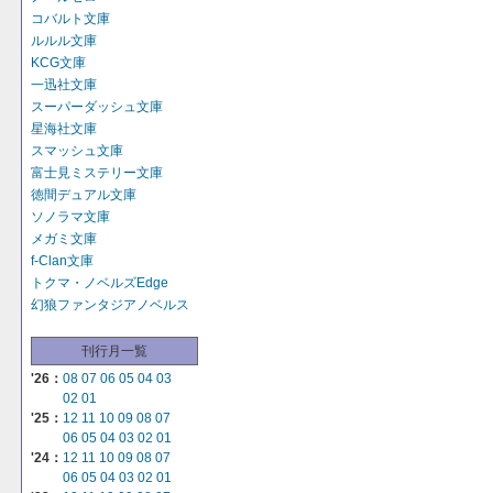
コバルト文庫
ルルル文庫
KCG文庫
一迅社文庫
スーパーダッシュ文庫
星海社文庫
スマッシュ文庫
富士見ミステリー文庫
徳間デュアル文庫
ソノラマ文庫
メガミ文庫
f-Clan文庫
トクマ・ノベルズEdge
幻狼ファンタジアノベルス
刊行月一覧
'26：
08
07
06
05
04
03
02
01
'25：
12
11
10
09
08
07
06
05
04
03
02
01
'24：
12
11
10
09
08
07
06
05
04
03
02
01