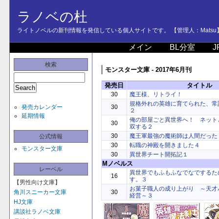
ラノベの杜
ライトノベルの新刊情報を発信している個人サイトです。 【管理人：Matsu
メイン
BL分室
J
検索
モンスター文庫 - 2017年6月刊
発売日
タイトル
30
魔王様、リトライ！
規格外れの英雄に育てられた、常
発売カレンダー
30
２
延期情報
俺の部屋ごと異世界へ！ ネットと
30
双する２
30
魔王軍最強の魔術師は人間だった
公式情報
30
転職の神殿を開きました４
モンスター文庫
30
異世界チート開拓記１
Mノベルス
レーベル
異世界でもふもふなでなでするた
16
す。３
【男性向け文庫】
お菓子職人の成り上がり ～天才
角川スニーカー文庫
30
経営～３
HJ文庫
講談社ラノベ文庫