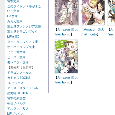
電撃文庫
このライトノベルがすご
い！文庫
GA文庫
ガガガ文庫
富士見ファンタジア文庫
【
Amazon
楽天
【
Amazon
楽天
【
Am
富士見ドラゴンブック
7net
honto
】
7net
honto
】
7net
MF文庫J
ダッシュエックス文庫
オーバーラップ文庫
ファミ通文庫
ヒーロー文庫
モンスター文庫
【男性向け単行本】
ドラゴンノベルス
【
Amazon
楽天
カドカワBOOKS
7net
honto
】
TOブックス
アース・スターノベル
星海社FICTIONS
電撃の新文芸
朝日ノベルズ
アルファポリス
MFブックス