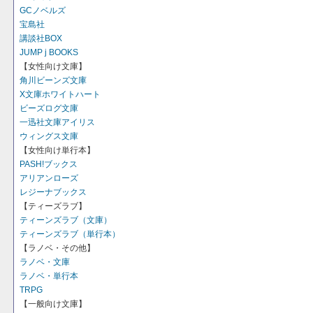
GCノベルズ
宝島社
講談社BOX
JUMP j BOOKS
【女性向け文庫】
角川ビーンズ文庫
X文庫ホワイトハート
ビーズログ文庫
一迅社文庫アイリス
ウィングス文庫
【女性向け単行本】
PASH!ブックス
アリアンローズ
レジーナブックス
【ティーズラブ】
ティーンズラブ（文庫）
ティーンズラブ（単行本）
【ラノベ・その他】
ラノベ・文庫
ラノベ・単行本
TRPG
【一般向け文庫】