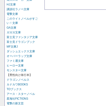
HJ文庫
講談社ラノベ文庫
電撃文庫
このライトノベルがすご
い！文庫
GA文庫
ガガガ文庫
富士見ファンタジア文庫
富士見ドラゴンブック
MF文庫J
ダッシュエックス文庫
オーバーラップ文庫
ファミ通文庫
ヒーロー文庫
モンスター文庫
【男性向け単行本】
ドラゴンノベルス
カドカワBOOKS
TOブックス
アース・スターノベル
星海社FICTIONS
電撃の新文芸