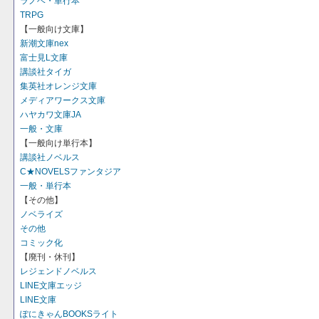
ラノベ・単行本
TRPG
【一般向け文庫】
新潮文庫nex
富士見L文庫
講談社タイガ
集英社オレンジ文庫
メディアワークス文庫
ハヤカワ文庫JA
一般・文庫
【一般向け単行本】
講談社ノベルス
C★NOVELSファンタジア
一般・単行本
【その他】
ノベライズ
その他
コミック化
【廃刊・休刊】
レジェンドノベルス
LINE文庫エッジ
LINE文庫
ぽにきゃんBOOKSライト