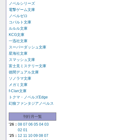
ノベルシリーズ
電撃ゲーム文庫
ノベルゼロ
コバルト文庫
ルルル文庫
KCG文庫
一迅社文庫
スーパーダッシュ文庫
星海社文庫
スマッシュ文庫
富士見ミステリー文庫
徳間デュアル文庫
ソノラマ文庫
メガミ文庫
f-Clan文庫
トクマ・ノベルズEdge
幻狼ファンタジアノベルス
刊行月一覧
'26：
08
07
06
05
04
03
02
01
'25：
12
11
10
09
08
07