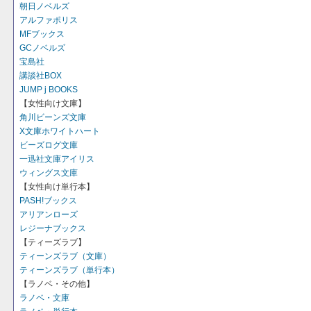
朝日ノベルズ
アルファポリス
MFブックス
GCノベルズ
宝島社
講談社BOX
JUMP j BOOKS
【女性向け文庫】
角川ビーンズ文庫
X文庫ホワイトハート
ビーズログ文庫
一迅社文庫アイリス
ウィングス文庫
【女性向け単行本】
PASH!ブックス
アリアンローズ
レジーナブックス
【ティーズラブ】
ティーンズラブ（文庫）
ティーンズラブ（単行本）
【ラノベ・その他】
ラノベ・文庫