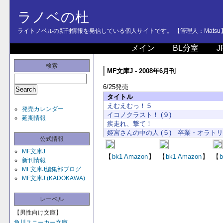
ラノベの杜
ライトノベルの新刊情報を発信している個人サイトです。 【管理人：Matsu
メイン
BL分室
J
検索
MF文庫J - 2008年6月刊
6/25発売
タイトル
えむえむっ！５
発売カレンダー
イコノクラスト！ (９)
延期情報
疾走れ、撃て！
姫宮さんの中の人 (５) 卒業・オラト
公式情報
MF文庫J
【
bk1
Amazon
】
【
bk1
Amazon
】
【
b
新刊情報
MF文庫J編集部ブログ
MF文庫J (KADOKAWA)
レーベル
【男性向け文庫】
角川スニーカー文庫