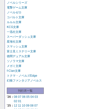
ノベルシリーズ
電撃ゲーム文庫
ノベルゼロ
コバルト文庫
ルルル文庫
KCG文庫
一迅社文庫
スーパーダッシュ文庫
星海社文庫
スマッシュ文庫
富士見ミステリー文庫
徳間デュアル文庫
ソノラマ文庫
メガミ文庫
f-Clan文庫
トクマ・ノベルズEdge
幻狼ファンタジアノベルス
刊行月一覧
'26：
08
07
06
05
04
03
02
01
'25：
12
11
10
09
08
07