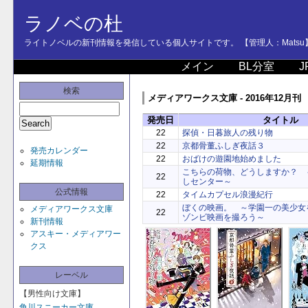
ラノベの杜
ライトノベルの新刊情報を発信している個人サイトです。 【管理人：Matsu
メイン
BL分室
J
検索
メディアワークス文庫 - 2016年12月刊
発売日
タイトル
22
探偵・日暮旅人の残り物
22
京都骨董ふしぎ夜話３
発売カレンダー
22
おばけの遊園地始めました
延期情報
こちらの荷物、どうしますか？ 
22
しセンター～
公式情報
22
タイムカプセル浪漫紀行
ぼくの映画。 ～学園一の美少女
メディアワークス文庫
22
ゾンビ映画を撮ろう～
新刊情報
アスキー・メディアワー
クス
レーベル
【男性向け文庫】
角川スニーカー文庫