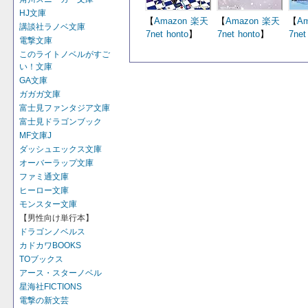
HJ文庫
【
Amazon
楽天
【
Amazon
楽天
【
Am
講談社ラノベ文庫
7net
honto
】
7net
honto
】
7net
電撃文庫
このライトノベルがすご
い！文庫
GA文庫
ガガガ文庫
富士見ファンタジア文庫
富士見ドラゴンブック
MF文庫J
ダッシュエックス文庫
オーバーラップ文庫
ファミ通文庫
ヒーロー文庫
モンスター文庫
【男性向け単行本】
ドラゴンノベルス
カドカワBOOKS
TOブックス
アース・スターノベル
星海社FICTIONS
電撃の新文芸