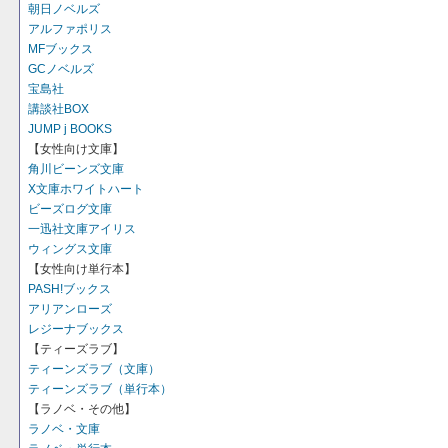
朝日ノベルズ
アルファポリス
MFブックス
GCノベルズ
宝島社
講談社BOX
JUMP j BOOKS
【女性向け文庫】
角川ビーンズ文庫
X文庫ホワイトハート
ビーズログ文庫
一迅社文庫アイリス
ウィングス文庫
【女性向け単行本】
PASH!ブックス
アリアンローズ
レジーナブックス
【ティーズラブ】
ティーンズラブ（文庫）
ティーンズラブ（単行本）
【ラノベ・その他】
ラノベ・文庫