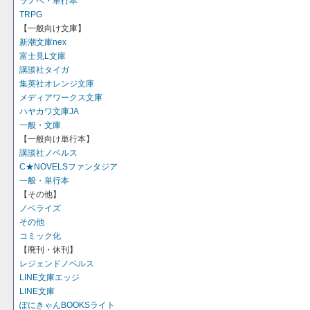
ラノベ・単行本
TRPG
【一般向け文庫】
新潮文庫nex
富士見L文庫
講談社タイガ
集英社オレンジ文庫
メディアワークス文庫
ハヤカワ文庫JA
一般・文庫
【一般向け単行本】
講談社ノベルス
C★NOVELSファンタジア
一般・単行本
【その他】
ノベライズ
その他
コミック化
【廃刊・休刊】
レジェンドノベルス
LINE文庫エッジ
LINE文庫
ぽにきゃんBOOKSライト