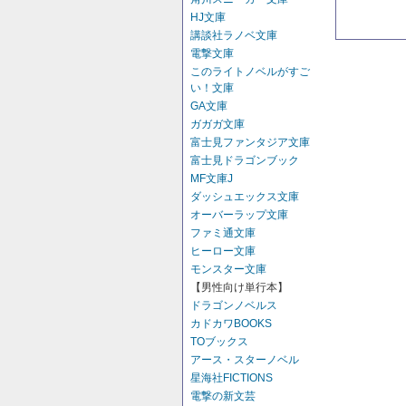
HJ文庫
講談社ラノベ文庫
電撃文庫
このライトノベルがすご
い！文庫
GA文庫
ガガガ文庫
富士見ファンタジア文庫
富士見ドラゴンブック
MF文庫J
ダッシュエックス文庫
オーバーラップ文庫
ファミ通文庫
ヒーロー文庫
モンスター文庫
【男性向け単行本】
ドラゴンノベルス
カドカワBOOKS
TOブックス
アース・スターノベル
星海社FICTIONS
電撃の新文芸