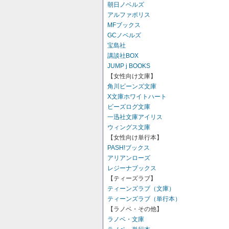
朝日ノベルズ
アルファポリス
MFブックス
GCノベルズ
宝島社
講談社BOX
JUMP j BOOKS
【女性向け文庫】
角川ビーンズ文庫
X文庫ホワイトハート
ビーズログ文庫
一迅社文庫アイリス
ウィングス文庫
【女性向け単行本】
PASH!ブックス
アリアンローズ
レジーナブックス
【ティーズラブ】
ティーンズラブ（文庫）
ティーンズラブ（単行本）
【ラノベ・その他】
ラノベ・文庫