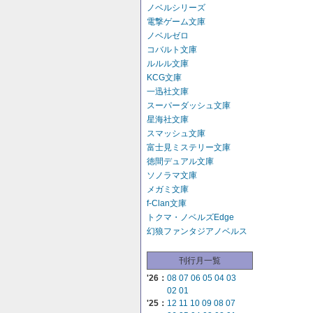
ノベルシリーズ
電撃ゲーム文庫
ノベルゼロ
コバルト文庫
ルルル文庫
KCG文庫
一迅社文庫
スーパーダッシュ文庫
星海社文庫
スマッシュ文庫
富士見ミステリー文庫
徳間デュアル文庫
ソノラマ文庫
メガミ文庫
f-Clan文庫
トクマ・ノベルズEdge
幻狼ファンタジアノベルス
刊行月一覧
'26：
08
07
06
05
04
03
02
01
'25：
12
11
10
09
08
07