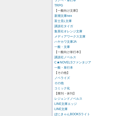
ラノベ・単行本
TRPG
【一般向け文庫】
新潮文庫nex
富士見L文庫
講談社タイガ
集英社オレンジ文庫
メディアワークス文庫
ハヤカワ文庫JA
一般・文庫
【一般向け単行本】
講談社ノベルス
C★NOVELSファンタジア
一般・単行本
【その他】
ノベライズ
その他
コミック化
【廃刊・休刊】
レジェンドノベルス
LINE文庫エッジ
LINE文庫
ぽにきゃんBOOKSライト