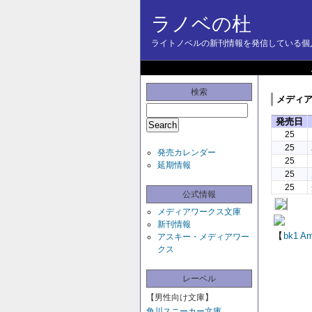
ラノベの杜
ライトノベルの新刊情報を発信している個人
検索
メディア
発売日
25
25
発売カレンダー
25
延期情報
25
25
公式情報
メディアワークス文庫
新刊情報
【
bk1
Am
アスキー・メディアワー
クス
レーベル
【男性向け文庫】
角川スニーカー文庫