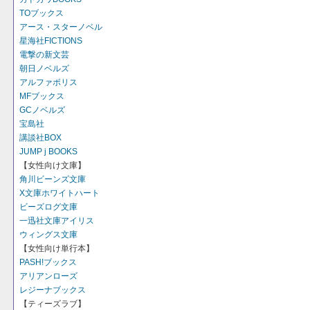
TOブックス
アース・スターノベル
星海社FICTIONS
電撃の新文芸
朝日ノベルズ
アルファポリス
MFブックス
GCノベルズ
宝島社
講談社BOX
JUMP j BOOKS
【女性向け文庫】
角川ビーンズ文庫
X文庫ホワイトハート
ビーズログ文庫
一迅社文庫アイリス
ウィングス文庫
【女性向け単行本】
PASH!ブックス
アリアンローズ
レジーナブックス
【ティーズラブ】