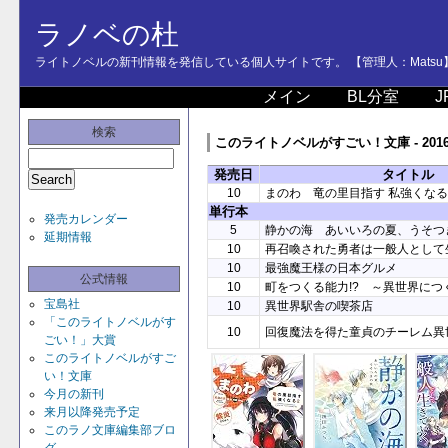
ラノベの杜
ライトノベルの新刊情報を発信している個人サイトです。 【管理人：Matsu
メイン
BL分室
J
検索
このライトノベルがすごい！文庫 - 201
発売日
タイトル
10
まのわ 竜の里目指す 私強くな
単行本
発売カレンダー
5
静かの海 あいいろの夏、うそつ
延期情報
10
再召喚された勇者は一般人として
10
最強魔王様の日本グルメ
公式情報
10
町をつくる能力!? ～異世界につ
宝島社
10
異世界駅舎の喫茶店
「このライトノベルがす
10
回復魔法を得た童貞のチーレム異
ごい！」大賞
このライトノベルがすご
い！文庫
今月の新刊
来月以降発売予定
このラノ文庫編集部ブロ