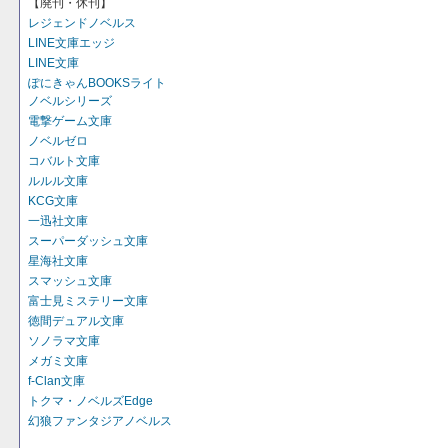
【廃刊・休刊】
レジェンドノベルス
LINE文庫エッジ
LINE文庫
ぽにきゃんBOOKSライト
ノベルシリーズ
電撃ゲーム文庫
ノベルゼロ
コバルト文庫
ルルル文庫
KCG文庫
一迅社文庫
スーパーダッシュ文庫
星海社文庫
スマッシュ文庫
富士見ミステリー文庫
徳間デュアル文庫
ソノラマ文庫
メガミ文庫
f-Clan文庫
トクマ・ノベルズEdge
幻狼ファンタジアノベルス