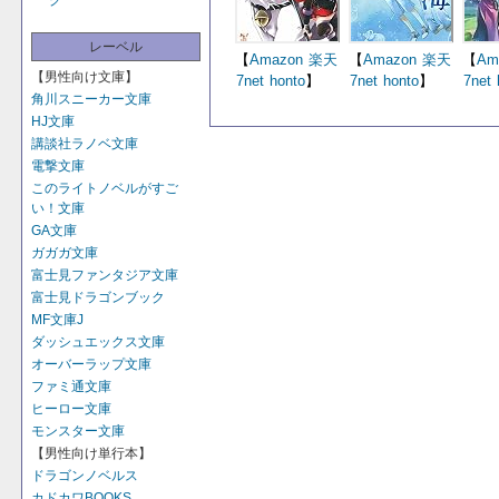
グ
レーベル
【
Amazon
楽天
【
Amazon
楽天
【
Am
【男性向け文庫】
7net
honto
】
7net
honto
】
7net
角川スニーカー文庫
HJ文庫
講談社ラノベ文庫
電撃文庫
このライトノベルがすご
い！文庫
GA文庫
ガガガ文庫
富士見ファンタジア文庫
富士見ドラゴンブック
MF文庫J
ダッシュエックス文庫
オーバーラップ文庫
ファミ通文庫
ヒーロー文庫
モンスター文庫
【男性向け単行本】
ドラゴンノベルス
カドカワBOOKS