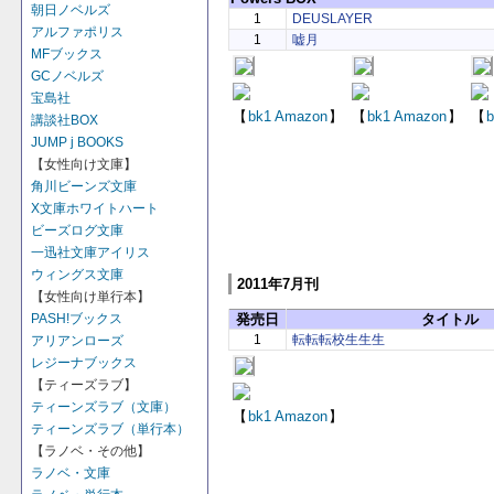
朝日ノベルズ
1
DEUSLAYER
アルファポリス
1
嘘月
MFブックス
GCノベルズ
宝島社
【
bk1
Amazon
】
【
bk1
Amazon
】
【
b
講談社BOX
JUMP j BOOKS
【女性向け文庫】
角川ビーンズ文庫
X文庫ホワイトハート
ビーズログ文庫
一迅社文庫アイリス
ウィングス文庫
2011年7月刊
【女性向け単行本】
PASH!ブックス
発売日
タイトル
1
転転転校生生生
アリアンローズ
レジーナブックス
【ティーズラブ】
ティーンズラブ（文庫）
【
bk1
Amazon
】
ティーンズラブ（単行本）
【ラノベ・その他】
ラノベ・文庫