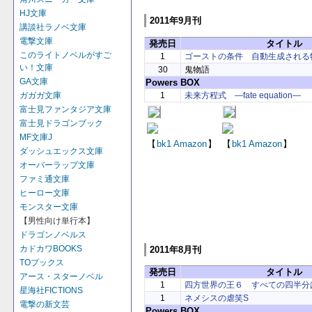
HJ文庫
2011年9月刊
講談社ラノベ文庫
電撃文庫
発売日
タイトル
このライトノベルがすご
1
ゴーストの条件 自動生成される
い！文庫
30
鬼物語
GA文庫
Powers BOX
1
未来方程式 ―fate equation―
ガガガ文庫
富士見ファンタジア文庫
富士見ドラゴンブック
MF文庫J
【
bk1
Amazon
】
【
bk1
Amazon
】
ダッシュエックス文庫
オーバーラップ文庫
ファミ通文庫
ヒーロー文庫
モンスター文庫
【男性向け単行本】
ドラゴンノベルス
カドカワBOOKS
2011年8月刊
TOブックス
発売日
タイトル
アース・スターノベル
1
四方世界の王６ すべての四半分
星海社FICTIONS
1
ネメシスの虐笑S
電撃の新文芸
Powers BOX