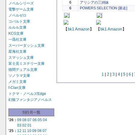
6
アリシアの三姉妹
ノベルシリーズ
6
POWERS SELECTION [新走]
電撃ゲーム文庫
ノベルゼロ
コバルト文庫
ルルル文庫
【
bk1
Amazon
】
【
bk1
Amazon
】
KCG文庫
一迅社文庫
スーパーダッシュ文庫
星海社文庫
スマッシュ文庫
富士見ミステリー文庫
徳間デュアル文庫
1
|
2
|
3
|
4
|
5
|
6
|
ソノラマ文庫
メガミ文庫
f-Clan文庫
トクマ・ノベルズEdge
幻狼ファンタジアノベルス
刊行月一覧
'26：
09
08
07
06
05
04
03
02
01
'25：
12
11
10
09
08
07