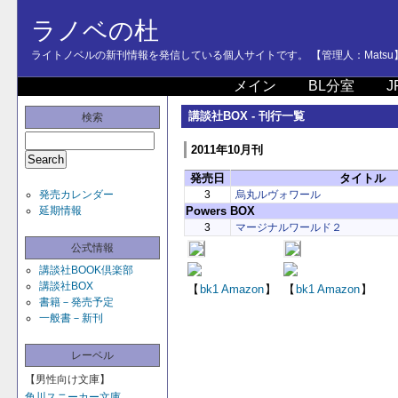
ラノベの杜
ライトノベルの新刊情報を発信している個人サイトです。 【管理人：Matsu
メイン
BL分室
J
講談社BOX - 刊行一覧
検索
2011年10月刊
発売日
タイトル
発売カレンダー
3
烏丸ルヴォワール
延期情報
Powers BOX
3
マージナルワールド２
公式情報
講談社BOOK倶楽部
講談社BOX
【
bk1
Amazon
】
【
bk1
Amazon
】
書籍－発売予定
一般書－新刊
レーベル
【男性向け文庫】
角川スニーカー文庫