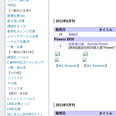
ラノベ・単行本
TRPG
【一般向け文庫】
新潮文庫nex
富士見L文庫
2011年6月刊
講談社タイガ
発売日
タイトル
集英社オレンジ文庫
28
囮物語
メディアワークス文庫
Powers BOX
ハヤカワ文庫JA
自殺者の森 Suicide Forest
1
一般・文庫
[第8回講談社BOX新人賞“Powers”＜
【一般向け単行本】
講談社ノベルス
C★NOVELSファンタジア
【
bk1
Amazon
】
【
bk1
Amazon
】
一般・単行本
【その他】
ノベライズ
その他
コミック化
【廃刊・休刊】
レジェンドノベルス
LINE文庫エッジ
2011年5月刊
LINE文庫
発売日
タイトル
ぽにきゃんBOOKSライト