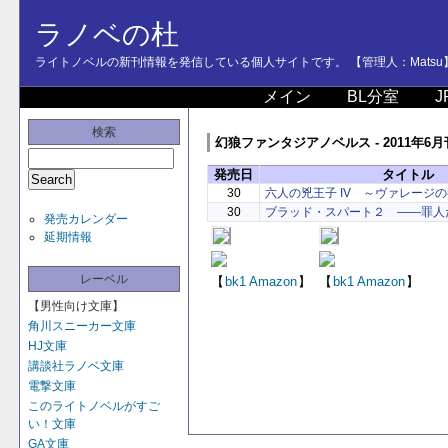
ラノベの杜
ライトノベルの新刊情報を発信している個人サイトです。 【管理人：Matsu
メイン
BL分室
J
検索
幻狼ファンタジアノベルス - 2011年6月
発売日
タイトル
30
六人の兇王子 IV ～ヴァレージ
30
ブラッド・スパート２ ――罪人
発売カレンダー
延期情報
レーベル
【
bk1
Amazon
】
【
bk1
Amazon
】
【男性向け文庫】
角川スニーカー文庫
HJ文庫
講談社ラノベ文庫
電撃文庫
このライトノベルがすご
い！文庫
GA文庫