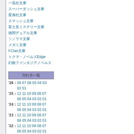
一迅社文庫
スーパーダッシュ文庫
星海社文庫
スマッシュ文庫
富士見ミステリー文庫
徳間デュアル文庫
ソノラマ文庫
メガミ文庫
f-Clan文庫
トクマ・ノベルズEdge
幻狼ファンタジアノベルス
刊行月一覧
'26：
08
07
06
05
04
03
02
01
'25：
12
11
10
09
08
07
06
05
04
03
02
01
'24：
12
11
10
09
08
07
06
05
04
03
02
01
'23：
12
11
10
09
08
07
06
05
04
03
02
01
'22：
12
11
10
09
08
07
06
05
04
03
02
01