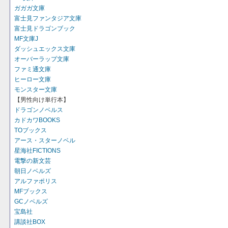
ガガガ文庫
富士見ファンタジア文庫
富士見ドラゴンブック
MF文庫J
ダッシュエックス文庫
オーバーラップ文庫
ファミ通文庫
ヒーロー文庫
モンスター文庫
【男性向け単行本】
ドラゴンノベルス
カドカワBOOKS
TOブックス
アース・スターノベル
星海社FICTIONS
電撃の新文芸
朝日ノベルズ
アルファポリス
MFブックス
GCノベルズ
宝島社
講談社BOX