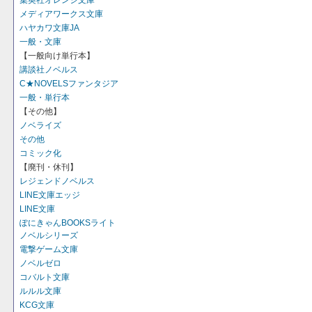
集英社オレンジ文庫
メディアワークス文庫
ハヤカワ文庫JA
一般・文庫
【一般向け単行本】
講談社ノベルス
C★NOVELSファンタジア
一般・単行本
【その他】
ノベライズ
その他
コミック化
【廃刊・休刊】
レジェンドノベルス
LINE文庫エッジ
LINE文庫
ぽにきゃんBOOKSライト
ノベルシリーズ
電撃ゲーム文庫
ノベルゼロ
コバルト文庫
ルルル文庫
KCG文庫