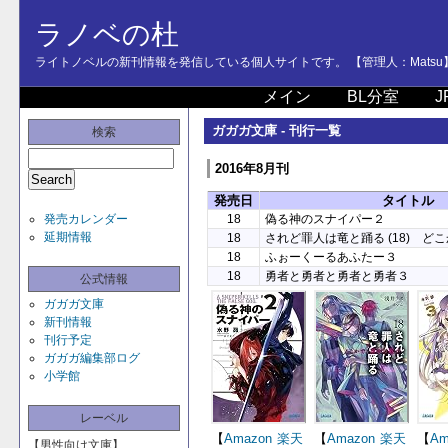
ラノベの杜
ライトノベルの新刊情報を発信している個人サイトです。 【管理人：Matsu
メイン
BL分室
J
ガガガ文庫 - 刊行一覧
検索
2016年8月刊
発売日
タイトル
発売カレンダー
18
偽る神のスナイパー２
延期情報
18
されど罪人は竜と踊る (18) ど
18
ふぉーくーるあふたー３
18
勇者と勇者と勇者と勇者３
公式情報
ガガガ文庫
新刊情報
刊行予定
ガガガ編集部ログ
小学館
レーベル
【
Amazon
楽天
【
Amazon
楽天
【
Am
【男性向け文庫】