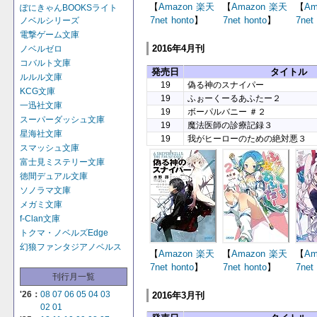
【
Amazon
楽天
【
Amazon
楽天
【
Am
ぽにきゃんBOOKSライト
7net
honto
】
7net
honto
】
7net
ノベルシリーズ
電撃ゲーム文庫
2016年4月刊
ノベルゼロ
コバルト文庫
発売日
タイトル
ルルル文庫
19
偽る神のスナイパー
KCG文庫
19
ふぉーくーるあふたー２
一迅社文庫
19
ボーパルバニー ＃２
スーパーダッシュ文庫
19
魔法医師の診療記録３
星海社文庫
19
我がヒーローのための絶対悪３
スマッシュ文庫
富士見ミステリー文庫
徳間デュアル文庫
ソノラマ文庫
メガミ文庫
f-Clan文庫
トクマ・ノベルズEdge
幻狼ファンタジアノベルス
【
Amazon
楽天
【
Amazon
楽天
【
Am
7net
honto
】
7net
honto
】
7net
刊行月一覧
'26：
08
07
06
05
04
03
2016年3月刊
02
01