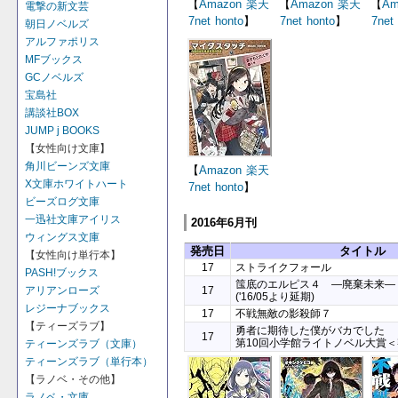
【
Amazon
楽天
【
Amazon
楽天
【
Am
電撃の新文芸
7net
honto
】
7net
honto
】
7net
朝日ノベルズ
アルファポリス
MFブックス
GCノベルズ
宝島社
講談社BOX
JUMP j BOOKS
【女性向け文庫】
角川ビーンズ文庫
【
Amazon
楽天
X文庫ホワイトハート
7net
honto
】
ビーズログ文庫
一迅社文庫アイリス
2016年6月刊
ウィングス文庫
発売日
タイトル
【女性向け単行本】
17
ストライクフォール
PASH!ブックス
筺底のエルピス４ ―廃棄未来―
17
アリアンローズ
('16/05より延期)
レジーナブックス
17
不戦無敵の影殺師７
【ティーズラブ】
勇者に期待した僕がバカでした
17
第10回小学館ライトノベル大賞＜
ティーンズラブ（文庫）
ティーンズラブ（単行本）
【ラノベ・その他】
ラノベ・文庫