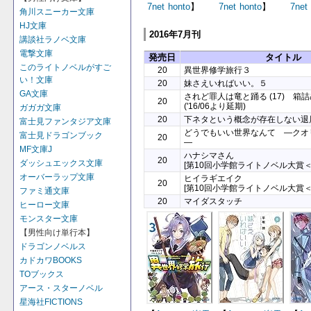
7net
honto
】
7net
honto
】
7net
角川スニーカー文庫
HJ文庫
2016年7月刊
講談社ラノベ文庫
電撃文庫
発売日
タイトル
このライトノベルがすご
20
異世界修学旅行３
い！文庫
20
妹さえいればいい。５
GA文庫
されど罪人は竜と踊る (17) 箱
20
('16/06より延期)
ガガガ文庫
20
下ネタという概念が存在しない退屈
富士見ファンタジア文庫
どうでもいい世界なんて ―クオ
富士見ドラゴンブック
20
―
MF文庫J
ハナシマさん
20
ダッシュエックス文庫
[第10回小学館ライトノベル大賞
オーバーラップ文庫
ヒイラギエイク
20
[第10回小学館ライトノベル大賞＜
ファミ通文庫
20
マイダスタッチ
ヒーロー文庫
モンスター文庫
【男性向け単行本】
ドラゴンノベルス
カドカワBOOKS
TOブックス
アース・スターノベル
星海社FICTIONS