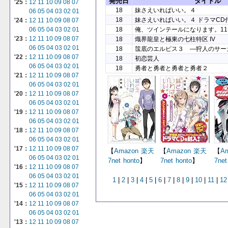
発売日
タイトル
'25：
12
11
10
09
08
07
18
妹さえいればいい。４
06
05
04
03
02
01
18
妹さえいればいい。４ ドラマCD
'24：
12
11
10
09
08
07
18
俺、ツインテールになります。11
06
05
04
03
02
01
'23：
12
11
10
09
08
07
18
熾界龍皇と極東の七柱特区 IV
06
05
04
03
02
01
18
筺底のエルピス３ ―狩人のサー
'22：
12
11
10
09
08
07
18
初恋芸人
06
05
04
03
02
01
18
勇者と勇者と勇者と勇者２
'21：
12
11
10
09
08
07
06
05
04
03
02
01
'20：
12
11
10
09
08
07
06
05
04
03
02
01
'19：
12
11
10
09
08
07
06
05
04
03
02
01
'18：
12
11
10
09
08
07
06
05
04
03
02
01
'17：
12
11
10
09
08
07
【
Amazon
楽天
【
Amazon
楽天
【
A
06
05
04
03
02
01
7net
honto
】
7net
honto
】
7net
'16：
12
11
10
09
08
07
06
05
04
03
02
01
1
|
2
|
3
|
4
|
5
|
6
|
7
|
8
|
9
|
10
|
11
|
12
'15：
12
11
10
09
08
07
06
05
04
03
02
01
'14：
12
11
10
09
08
07
06
05
04
03
02
01
'13：
12
11
10
09
08
07