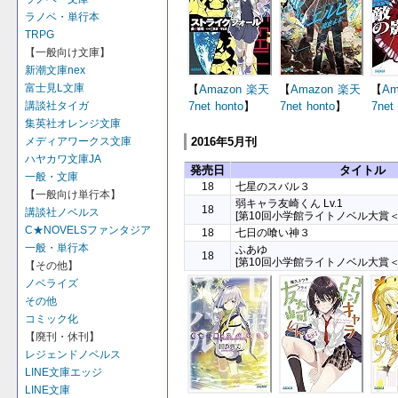
ラノベ・単行本
TRPG
【一般向け文庫】
新潮文庫nex
富士見L文庫
【
Amazon
楽天
【
Amazon
楽天
【
Am
7net
honto
】
7net
honto
】
7net
講談社タイガ
集英社オレンジ文庫
2016年5月刊
メディアワークス文庫
ハヤカワ文庫JA
発売日
タイトル
一般・文庫
18
七星のスバル３
【一般向け単行本】
弱キャラ友崎くん Lv.1
18
講談社ノベルス
[第10回小学館ライトノベル大賞＜
C★NOVELSファンタジア
18
七日の喰い神３
一般・単行本
ふあゆ
18
[第10回小学館ライトノベル大賞＜
【その他】
ノベライズ
その他
コミック化
【廃刊・休刊】
レジェンドノベルス
LINE文庫エッジ
LINE文庫