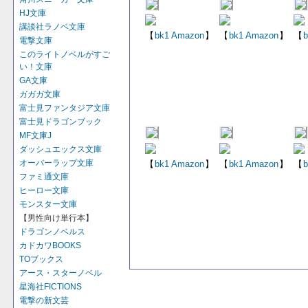
HJ文庫
講談社ラノベ文庫
【
bk1
Amazon
】
【
bk1
Amazon
】
【
b
電撃文庫
このライトノベルがすご
い！文庫
GA文庫
ガガガ文庫
富士見ファンタジア文庫
富士見ドラゴンブック
MF文庫J
ダッシュエックス文庫
オーバーラップ文庫
【
bk1
Amazon
】
【
bk1
Amazon
】
【
b
ファミ通文庫
ヒーロー文庫
モンスター文庫
【男性向け単行本】
ドラゴンノベルス
カドカワBOOKS
TOブックス
アース・スターノベル
星海社FICTIONS
電撃の新文芸