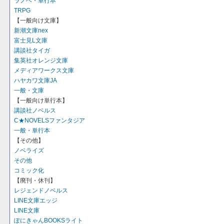
ラノベ・単行本
TRPG
【一般向け文庫】
新潮文庫nex
富士見L文庫
講談社タイガ
集英社オレンジ文庫
メディアワークス文庫
ハヤカワ文庫JA
一般・文庫
【一般向け単行本】
講談社ノベルス
C★NOVELSファンタジア
一般・単行本
【その他】
ノベライズ
その他
コミック化
【廃刊・休刊】
レジェンドノベルス
LINE文庫エッジ
LINE文庫
ぽにきゃんBOOKSライト