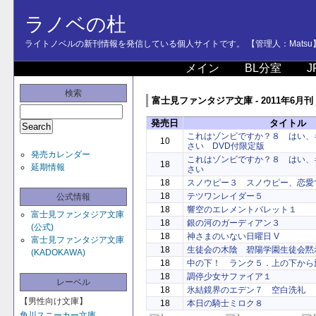
ラノベの杜
ライトノベルの新刊情報を発信している個人サイトです。 【管理人：Matsu
メイン
BL分室
J
検索
富士見ファンタジア文庫 - 2011年6月刊
発売日
タイトル
これはゾンビですか？８ はい、
10
さい DVD付限定版
発売カレンダー
これはゾンビですか？８ はい、
18
延期情報
さい
18
スノウピー３ スノウピー、恋愛
18
テツワンレイダー５
公式情報
18
響空のエレメントバレット１
富士見ファンタジア文庫
18
銀の河のガーディアン３
(公式)
18
神さまのいない日曜日 V
富士見ファンタジア文庫
18
生徒会の木陰 碧陽学園生徒会黙
(KADOKAWA)
18
中の下！ ランク５．上の下から
18
調停少女サファイア１
レーベル
18
氷結鏡界のエデン７ 空白洗礼
【男性向け文庫】
18
本日の騎士ミロク８
角川スニーカー文庫