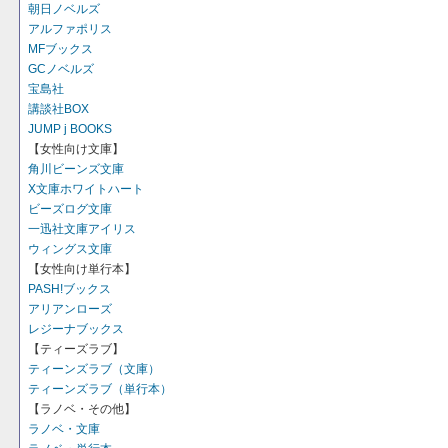
朝日ノベルズ
アルファポリス
MFブックス
GCノベルズ
宝島社
講談社BOX
JUMP j BOOKS
【女性向け文庫】
角川ビーンズ文庫
X文庫ホワイトハート
ビーズログ文庫
一迅社文庫アイリス
ウィングス文庫
【女性向け単行本】
PASH!ブックス
アリアンローズ
レジーナブックス
【ティーズラブ】
ティーンズラブ（文庫）
ティーンズラブ（単行本）
【ラノベ・その他】
ラノベ・文庫