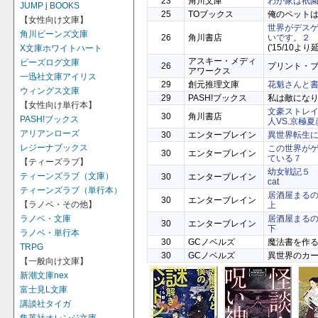
23
角川文庫
わが家は祇
JUMP j BOOKS
25
TOブックス
俺のペット
【女性向け文庫】
世界がデス
角川ビーンズ文庫
26
角川書店
いです。２
('15/10より
X文庫ホワイトハート
アスキー・メディ
ビーズログ文庫
26
プリント・
アワークス
一迅社文庫アイリス
29
創元推理文庫
花魁さんと
ウィングス文庫
29
PASH!ブックス
私は敵にな
【女性向け単行本】
文豪ストレ
30
角川書店
PASH!ブックス
人VS.京極夏
アリアンローズ
30
エンターブレイン
異世界転生
レジーナブックス
この世界が
30
エンターブレイン
ている７
【ティーズラブ】
幼女戦記５ Aby
ティーンズラブ（文庫）
30
エンターブレイン
cat
ティーンズラブ（単行本）
居酒屋まるの
30
エンターブレイン
【ラノベ・その他】
上
ラノベ・文庫
居酒屋まるの
30
エンターブレイン
下
ラノベ・単行本
30
GCノベルズ
魔法書を作
TRPG
30
GCノベルズ
異世界のカ
【一般向け文庫】
新潮文庫nex
富士見L文庫
講談社タイガ