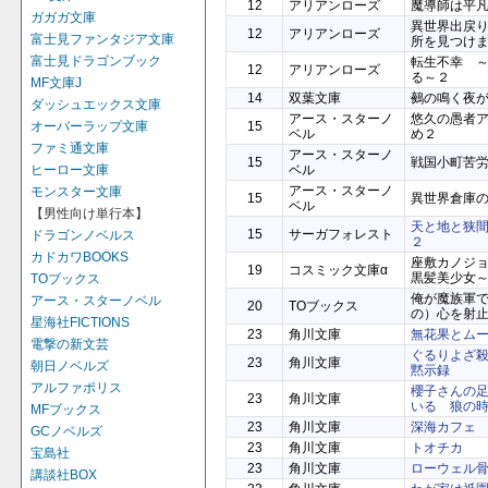
12
アリアンローズ
魔導師は平凡
ガガガ文庫
異世界出戻
12
アリアンローズ
富士見ファンタジア文庫
所を見つけ
富士見ドラゴンブック
転生不幸 
12
アリアンローズ
る～２
MF文庫J
14
双葉文庫
鵺の鳴く夜
ダッシュエックス文庫
アース・スターノ
悠久の愚者
オーバーラップ文庫
15
ベル
め２
ファミ通文庫
アース・スターノ
15
戦国小町苦
ヒーロー文庫
ベル
アース・スターノ
モンスター文庫
15
異世界倉庫
ベル
【男性向け単行本】
天と地と狭
15
サーガフォレスト
ドラゴンノベルス
２
カドカワBOOKS
座敷カノジ
19
コスミック文庫α
黒髪美少女
TOブックス
俺が魔族軍
アース・スターノベル
20
TOブックス
の）心を射止
星海社FICTIONS
23
角川文庫
無花果とム
電撃の新文芸
ぐるりよざ
23
角川文庫
朝日ノベルズ
黙示録
アルファポリス
櫻子さんの
23
角川文庫
いる 狼の
MFブックス
23
角川文庫
深海カフェ
GCノベルズ
23
角川文庫
トオチカ
宝島社
23
角川文庫
ローウェル
講談社BOX