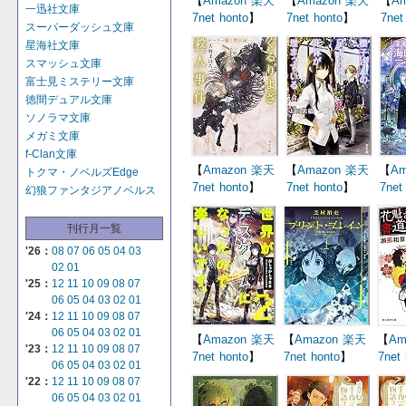
【
Amazon
楽天
【
Amazon
楽天
【
Am
一迅社文庫
7net
honto
】
7net
honto
】
7net
スーパーダッシュ文庫
星海社文庫
スマッシュ文庫
富士見ミステリー文庫
徳間デュアル文庫
ソノラマ文庫
メガミ文庫
f-Clan文庫
【
Amazon
楽天
【
Amazon
楽天
【
Am
トクマ・ノベルズEdge
7net
honto
】
7net
honto
】
7net
幻狼ファンタジアノベルス
刊行月一覧
'26：
08
07
06
05
04
03
02
01
'25：
12
11
10
09
08
07
06
05
04
03
02
01
'24：
12
11
10
09
08
07
06
05
04
03
02
01
【
Amazon
楽天
【
Amazon
楽天
【
Am
'23：
12
11
10
09
08
07
7net
honto
】
7net
honto
】
7net
06
05
04
03
02
01
'22：
12
11
10
09
08
07
06
05
04
03
02
01