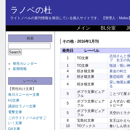
ラノベの杜
ライトノベルの新刊情報を発信している個人サイトです。 【管理人：Matsu
メイン
BL分室
J
検索
その他 - 2016年1月刊
発売日
レーベル
志信さんと
1
TO文庫
プ 女王の
発売カレンダー
1
TO文庫
怪談・呪い
延期情報
4
招き猫文庫
黄金の剣士
4
招き猫文庫
妻恋稲荷 
レーベル
貸し物屋お
4
招き猫文庫
る
【男性向け文庫】
ポプラ文庫ピュア
5
ことづて屋
角川スニーカー文庫
フル
HJ文庫
ポプラ文庫ピュア
よろず占い
5
フル
トビーチ
講談社ラノベ文庫
ポプラ文庫ピュア
電撃文庫
5
天空のミラ
フル
このライトノベルがすご
8
宝島社文庫
女王はかえ
い！文庫
10
TOブックス
食いしん坊
GA文庫