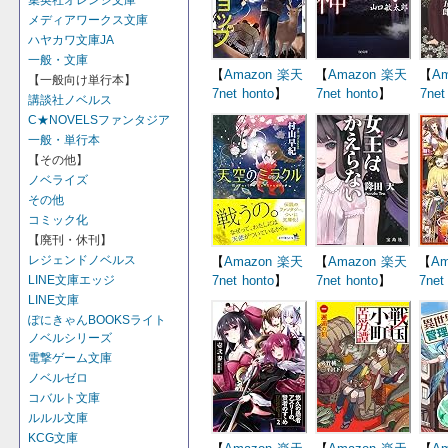
集英社オレンジ文庫
メディアワークス文庫
ハヤカワ文庫JA
一般・文庫
【
Amazon
楽天
【
Amazon
楽天
【
Am
【一般向け単行本】
7net
honto
】
7net
honto
】
7net
講談社ノベルス
C★NOVELSファンタジア
一般・単行本
【その他】
ノベライズ
その他
コミック化
【廃刊・休刊】
レジェンドノベルス
【
Amazon
楽天
【
Amazon
楽天
【
Am
LINE文庫エッジ
7net
honto
】
7net
honto
】
7net
LINE文庫
ぽにきゃんBOOKSライト
ノベルシリーズ
電撃ゲーム文庫
ノベルゼロ
コバルト文庫
ルルル文庫
KCG文庫