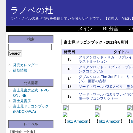
ラノベの杜
ライトノベルの新刊情報を発信している個人サイトです。 【管理人：Matsu
メイン
BL分室
J
検索
富士見ドラゴンブック - 2011年6月刊
発売日
タイトル
アリアンロッド・サガ・リプレイ
18
ラストミッション
発売カレンダー
アリアンロッド・リプレイ・ブレイ
18
延期情報
ングコロシアム
ダブルクロス The 3rd Editio
18
(５) 面影の古都
公式情報
18
ソード・ワールド2.0ノベル 堕
富士見書房公式 TRPG
ソード・ワールド2.0リプレイ from
ONLINE
18
鳴―ラヴコンフリクト―
富士見書房
富士見ドラゴンブック
(KADOKAWA)
【
bk1
Amazon
】
【
bk1
Amazon
】
【
b
レーベル
【男性向け文庫】