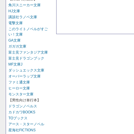
角川スニーカー文庫
HJ文庫
講談社ラノベ文庫
電撃文庫
このライトノベルがすご
い！文庫
GA文庫
ガガガ文庫
富士見ファンタジア文庫
富士見ドラゴンブック
MF文庫J
ダッシュエックス文庫
オーバーラップ文庫
ファミ通文庫
ヒーロー文庫
モンスター文庫
【男性向け単行本】
ドラゴンノベルス
カドカワBOOKS
TOブックス
アース・スターノベル
星海社FICTIONS