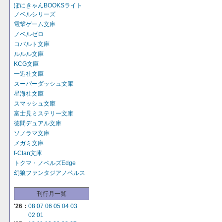
ぽにきゃんBOOKSライト
ノベルシリーズ
電撃ゲーム文庫
ノベルゼロ
コバルト文庫
ルルル文庫
KCG文庫
一迅社文庫
スーパーダッシュ文庫
星海社文庫
スマッシュ文庫
富士見ミステリー文庫
徳間デュアル文庫
ソノラマ文庫
メガミ文庫
f-Clan文庫
トクマ・ノベルズEdge
幻狼ファンタジアノベルス
刊行月一覧
'26：
08
07
06
05
04
03
02
01