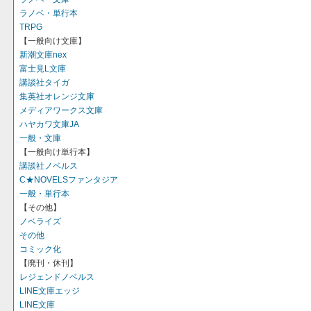
ラノベ・単行本
TRPG
【一般向け文庫】
新潮文庫nex
富士見L文庫
講談社タイガ
集英社オレンジ文庫
メディアワークス文庫
ハヤカワ文庫JA
一般・文庫
【一般向け単行本】
講談社ノベルス
C★NOVELSファンタジア
一般・単行本
【その他】
ノベライズ
その他
コミック化
【廃刊・休刊】
レジェンドノベルス
LINE文庫エッジ
LINE文庫