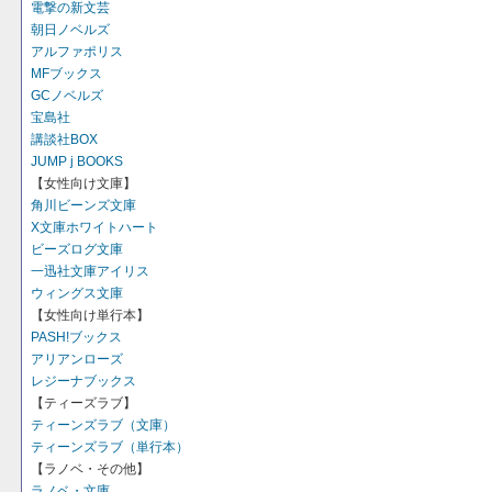
電撃の新文芸
朝日ノベルズ
アルファポリス
MFブックス
GCノベルズ
宝島社
講談社BOX
JUMP j BOOKS
【女性向け文庫】
角川ビーンズ文庫
X文庫ホワイトハート
ビーズログ文庫
一迅社文庫アイリス
ウィングス文庫
【女性向け単行本】
PASH!ブックス
アリアンローズ
レジーナブックス
【ティーズラブ】
ティーンズラブ（文庫）
ティーンズラブ（単行本）
【ラノベ・その他】
ラノベ・文庫