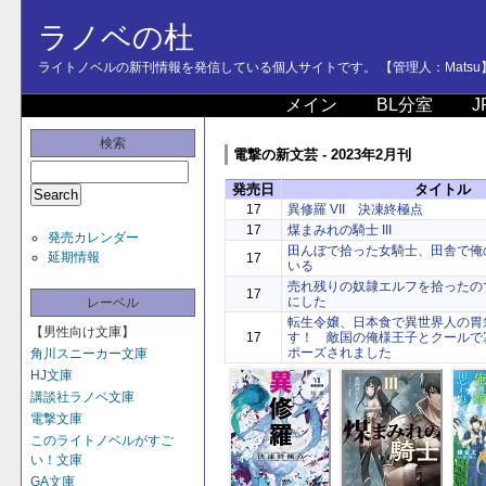
ラノベの杜
ライトノベルの新刊情報を発信している個人サイトです。 【管理人：Matsu
メイン
BL分室
J
検索
電撃の新文芸 - 2023年2月刊
発売日
タイトル
17
異修羅 VII 決凍終極点
17
煤まみれの騎士 III
発売カレンダー
田んぼで拾った女騎士、田舎で俺
延期情報
17
いる
売れ残りの奴隷エルフを拾ったの
17
にした
レーベル
転生令嬢、日本食で異世界人の胃
【男性向け文庫】
17
す！ 敵国の俺様王子とクールで
ポーズされました
角川スニーカー文庫
HJ文庫
講談社ラノベ文庫
電撃文庫
このライトノベルがすご
い！文庫
GA文庫