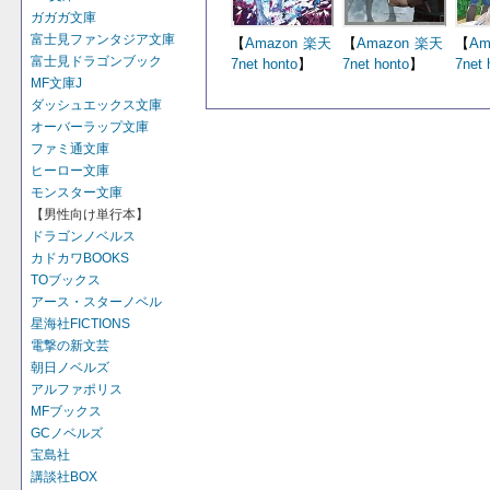
ガガガ文庫
富士見ファンタジア文庫
【
Amazon
楽天
【
Amazon
楽天
【
Am
富士見ドラゴンブック
7net
honto
】
7net
honto
】
7net
MF文庫J
ダッシュエックス文庫
オーバーラップ文庫
ファミ通文庫
ヒーロー文庫
モンスター文庫
【男性向け単行本】
ドラゴンノベルス
カドカワBOOKS
TOブックス
アース・スターノベル
星海社FICTIONS
電撃の新文芸
朝日ノベルズ
アルファポリス
MFブックス
GCノベルズ
宝島社
講談社BOX