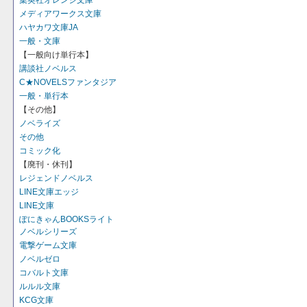
集英社オレンジ文庫
メディアワークス文庫
ハヤカワ文庫JA
一般・文庫
【一般向け単行本】
講談社ノベルス
C★NOVELSファンタジア
一般・単行本
【その他】
ノベライズ
その他
コミック化
【廃刊・休刊】
レジェンドノベルス
LINE文庫エッジ
LINE文庫
ぽにきゃんBOOKSライト
ノベルシリーズ
電撃ゲーム文庫
ノベルゼロ
コバルト文庫
ルルル文庫
KCG文庫