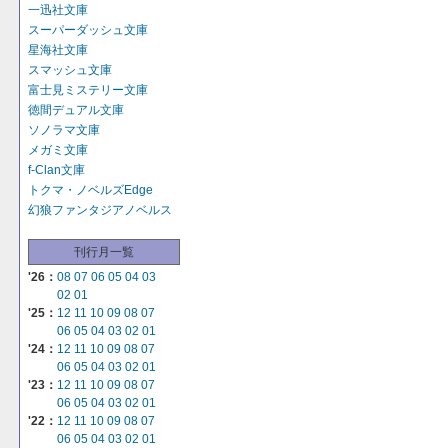
一迅社文庫
スーパーダッシュ文庫
星海社文庫
スマッシュ文庫
富士見ミステリー文庫
徳間デュアル文庫
ソノラマ文庫
メガミ文庫
f-Clan文庫
トクマ・ノベルズEdge
幻狼ファンタジアノベルス
刊行月一覧
'26：
08
07
06
05
04
03
02
01
'25：
12
11
10
09
08
07
06
05
04
03
02
01
'24：
12
11
10
09
08
07
06
05
04
03
02
01
'23：
12
11
10
09
08
07
06
05
04
03
02
01
'22：
12
11
10
09
08
07
06
05
04
03
02
01