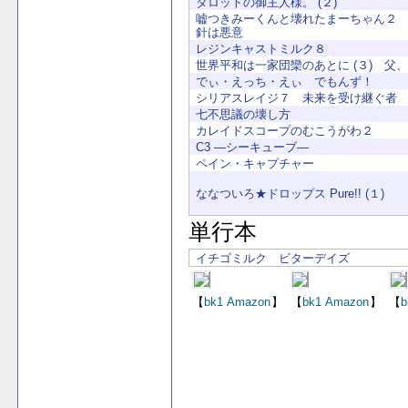
タロットの御主人様。 (２)
嘘つきみーくんと壊れたまーちゃん２
針は悪意
レジンキャストミルク８
世界平和は一家団欒のあとに (３) 父
でぃ・えっち・えぃ でもんず！
シリアスレイジ７ 未来を受け継ぐ者
七不思議の壊し方
カレイドスコープのむこうがわ２
C3 ―シーキューブ―
ペイン・キャプチャー
ななついろ★ドロップス Pure!! (１)
単行本
イチゴミルク ビターデイズ
【
bk1
Amazon
】
【
bk1
Amazon
】
【
b