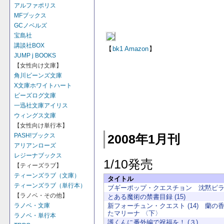
アルファポリス
MFブックス
GCノベルズ
宝島社
講談社BOX
【
bk1
Amazon
】
JUMP j BOOKS
【女性向け文庫】
角川ビーンズ文庫
X文庫ホワイトハート
ビーズログ文庫
一迅社文庫アイリス
ウィングス文庫
【女性向け単行本】
PASH!ブックス
2008年1月刊
アリアンローズ
レジーナブックス
1/10発売
【ティーズラブ】
ティーンズラブ（文庫）
タイトル
ティーンズラブ（単行本）
ブギーポップ・クエスチョン 沈黙ピ
【ラノベ・その他】
とある魔術の禁書目録 (15)
新フォーチュン・クエスト (14) 蘭の
ラノベ・文庫
たマリーナ 〈下〉
ラノベ・単行本
護くんに番外編で祝福を！ (３)