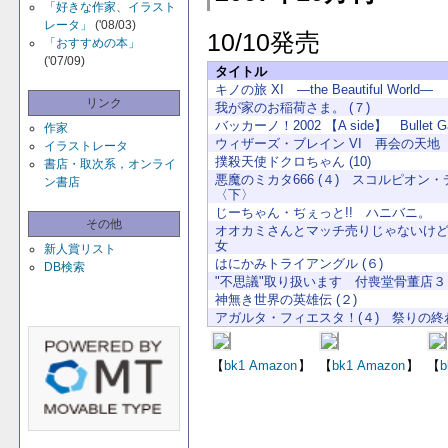
「好きな作家、イラスト
レータ」
('08/03)
10/10発売
「おすすめの本」
('07/09)
タイトル
キノの旅 XI ―the Beautiful World―
リンク
我が家のお稲荷さま。 (７)
バッカーノ！2002 【A side】 Bullet Ga
作家
ウィザーズ・ブレイン VI 再会の天地 
イラストレータ
撲殺天使ドクロちゃん (10)
書店・取次系，オンライ
悪魔のミカタ666 (４) スコルピオン
ン書店
〈下〉
じーちゃん・ぢぇっと!! ハニバニ。
その他
オオカミさんとマッチ売りじゃないけ
女
新人賞リスト
はにかみトライアングル (６)
DB検索
"不思議"取り扱います 付喪堂骨董店３
神無き世界の英雄伝 (２)
アガルタ・フィエスタ！(４) 祭りの終
【
bk1
Amazon
】
【
bk1
Amazon
】
【
b