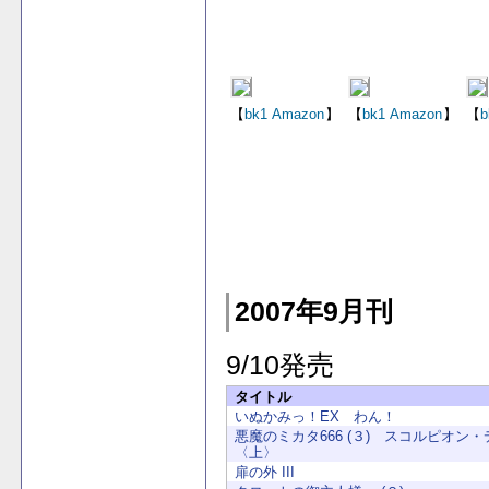
【
bk1
Amazon
】
【
bk1
Amazon
】
【
b
2007年9月刊
9/10発売
タイトル
いぬかみっ！EX わん！
悪魔のミカタ666 (３) スコルピオン
〈上〉
扉の外 III