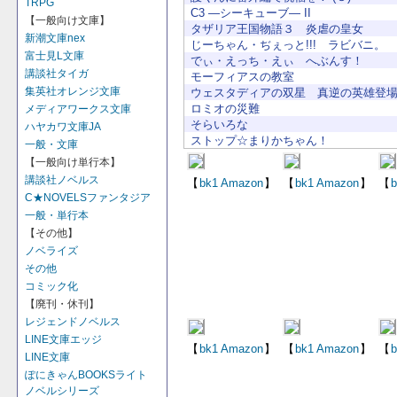
TRPG
C3 ―シーキューブ― II
【一般向け文庫】
タザリア王国物語３ 炎虐の皇女
新潮文庫nex
じーちゃん・ぢぇっと!!! ラビバニ。
富士見L文庫
でぃ・えっち・えぃ へぶんす！
講談社タイガ
モーフィアスの教室
集英社オレンジ文庫
ウェスタディアの双星 真逆の英雄登
ロミオの災難
メディアワークス文庫
そらいろな
ハヤカワ文庫JA
ストップ☆まりかちゃん！
一般・文庫
【一般向け単行本】
講談社ノベルス
【
bk1
Amazon
】
【
bk1
Amazon
】
【
b
C★NOVELSファンタジア
一般・単行本
【その他】
ノベライズ
その他
コミック化
【廃刊・休刊】
レジェンドノベルス
LINE文庫エッジ
【
bk1
Amazon
】
【
bk1
Amazon
】
【
b
LINE文庫
ぽにきゃんBOOKSライト
ノベルシリーズ