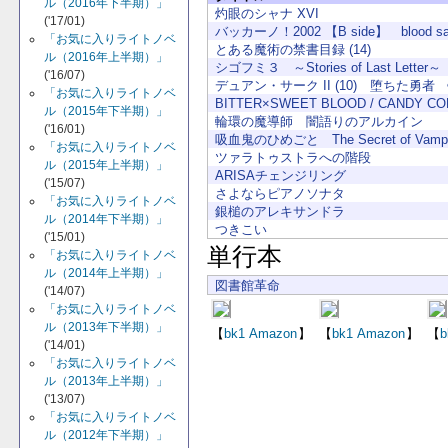
ル（2016年下半期）」
灼眼のシャナ XVI
('17/01)
バッカーノ！2002 【B side】 blood sa
「お気に入りライトノベ
とある魔術の禁書目録 (14)
ル（2016年上半期）」
シゴフミ３ ～Stories of Last Letter～
('16/07)
デュアン・サーク II (10) 堕ちた勇者 
「お気に入りライトノベ
BITTER×SWEET BLOOD / CANDY C
ル（2015年下半期）」
輪環の魔導師 闇語りのアルカイン
('16/01)
吸血鬼のひめごと The Secret of Vampi
「お気に入りライトノベ
ツァラトゥストラへの階段
ル（2015年上半期）」
ARISAチェンジリング
('15/07)
さよならピアノソナタ
「お気に入りライトノベ
銀槌のアレキサンドラ
ル（2014年下半期）」
つきこい
('15/01)
単行本
「お気に入りライトノベ
ル（2014年上半期）」
図書館革命
('14/07)
「お気に入りライトノベ
ル（2013年下半期）」
【
bk1
Amazon
】
【
bk1
Amazon
】
【
b
('14/01)
「お気に入りライトノベ
ル（2013年上半期）」
('13/07)
「お気に入りライトノベ
ル（2012年下半期）」