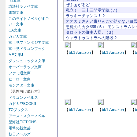
HJ文庫
ぜふぁがるど
講談社ラノベ文庫
私立！ 三十三間堂学院 (７)
電撃文庫
ラッキーチャンス！２
このライトノベルがすご
オオカミさんと毒りんごが効かない白
い！文庫
悪魔のミカタ666 (５) モンストラムレ
GA文庫
タロットの御主人様。 (３)
ガガガ文庫
ツァラトゥストラへの階段２
富士見ファンタジア文庫
富士見ドラゴンブック
【
bk1
Amazon
】
【
bk1
Amazon
】
【
b
MF文庫J
ダッシュエックス文庫
オーバーラップ文庫
ファミ通文庫
ヒーロー文庫
モンスター文庫
【男性向け単行本】
ドラゴンノベルス
カドカワBOOKS
【
bk1
Amazon
】
【
bk1
Amazon
】
【
b
TOブックス
アース・スターノベル
星海社FICTIONS
電撃の新文芸
朝日ノベルズ