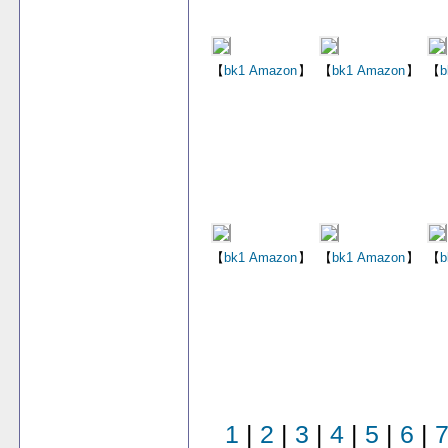
【
bk1
Amazon
】
【
bk1
Amazon
】
【
b
【
bk1
Amazon
】
【
bk1
Amazon
】
【
b
1
|
2
|
3
|
4
|
5
|
6
|