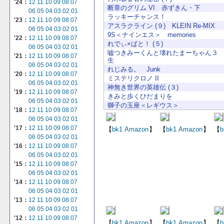
'24：
12
11
10
09
08
07
断章のグリム VI 赤ずきん・下
06
05
04
03
02
01
ラッキーチャンス！
'23：
12
11
10
09
08
07
アスラクライン (９) KLEIN Re-MIX
06
05
04
03
02
01
9S＜ナインエス＞ memories
'22：
12
11
10
09
08
07
れでぃ×ばと！ (５)
06
05
04
03
02
01
嘘つきみーくんと壊れたまーちゃん３
'21：
12
11
10
09
08
07
生
06
05
04
03
02
01
れじみる。 Junk
'20：
12
11
10
09
08
07
ミステリクロノ II
06
05
04
03
02
01
神無き世界の英雄伝 (３)
'19：
12
11
10
09
08
07
きみと歩くひだまりを
06
05
04
03
02
01
獅子の玉座＜レギウス＞
'18：
12
11
10
09
08
07
06
05
04
03
02
01
'17：
12
11
10
09
08
07
【
bk1
Amazon
】
【
bk1
Amazon
】
【
b
06
05
04
03
02
01
'16：
12
11
10
09
08
07
06
05
04
03
02
01
'15：
12
11
10
09
08
07
06
05
04
03
02
01
'14：
12
11
10
09
08
07
06
05
04
03
02
01
'13：
12
11
10
09
08
07
06
05
04
03
02
01
'12：
12
11
10
09
08
07
【
bk1
Amazon
】
【
bk1
Amazon
】
【
b