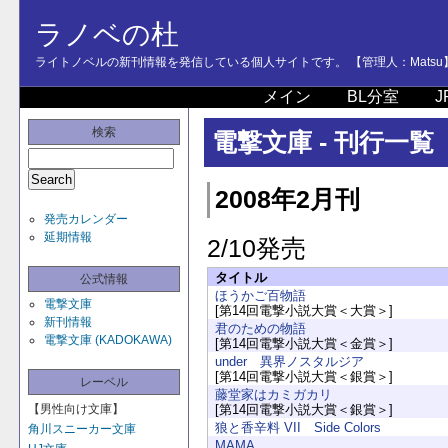
ラノベの杜
ライトノベルの新刊情報を発信している個人サイトです。 【管理人：Matsu
メイン
BL分室
J
検索
電撃文庫 - 刊行一覧
2008年2月刊
発売カレンダー
延期情報
2/10発売
タイトル
公式情報
ほうかご百物語
電撃文庫
[第14回電撃小説大賞＜大賞＞]
新刊情報
君のための物語
電撃文庫 (KADOKAWA)
[第14回電撃小説大賞＜金賞＞]
under 異界ノスタルジア
[第14回電撃小説大賞＜銀賞＞]
レーベル
藤堂家はカミガカリ
【男性向け文庫】
[第14回電撃小説大賞＜銀賞＞]
狼と香辛料 VII Side Colors
角川スニーカー文庫
MAMA