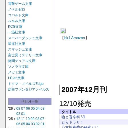
電撃ゲーム文庫
ノベルゼロ
コバルト文庫
ルルル文庫
KCG文庫
一迅社文庫
【
bk1
Amazon
】
スーパーダッシュ文庫
星海社文庫
スマッシュ文庫
富士見ミステリー文庫
徳間デュアル文庫
ソノラマ文庫
メガミ文庫
f-Clan文庫
トクマ・ノベルズEdge
2007年12月刊
幻狼ファンタジアノベルス
刊行月一覧
12/10発売
'26：
08
07
06
05
04
03
タイトル
02
01
狼と香辛料 VI
'25：
12
11
10
09
08
07
とらドラ６！
06
05
04
03
02
01
乃木坂春香の秘密 (７)