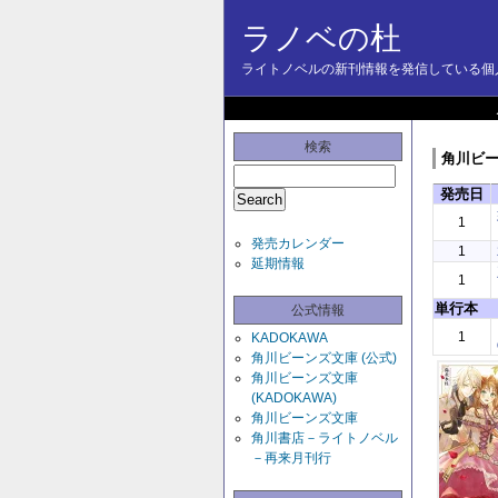
ラノベの杜
ライトノベルの新刊情報を発信している個人
検索
角川ビーン
発売日
1
発売カレンダー
1
延期情報
1
単行本
公式情報
1
KADOKAWA
角川ビーンズ文庫 (公式)
角川ビーンズ文庫
(KADOKAWA)
角川ビーンズ文庫
角川書店－ライトノベル
－再来月刊行