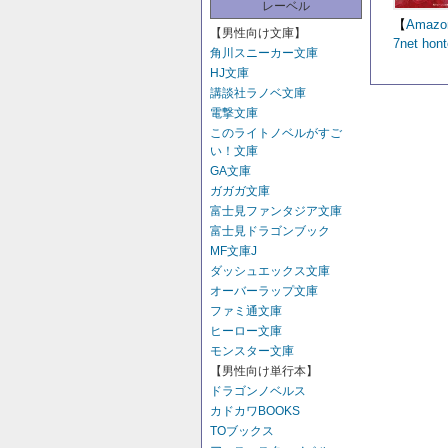
レーベル
【
Amazo
【男性向け文庫】
7net
hont
角川スニーカー文庫
HJ文庫
講談社ラノベ文庫
電撃文庫
このライトノベルがすご
い！文庫
GA文庫
ガガガ文庫
富士見ファンタジア文庫
富士見ドラゴンブック
MF文庫J
ダッシュエックス文庫
オーバーラップ文庫
ファミ通文庫
ヒーロー文庫
モンスター文庫
【男性向け単行本】
ドラゴンノベルス
カドカワBOOKS
TOブックス