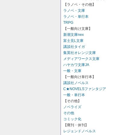
【ラノベ・その他】
ラノベ・文庫
ラノベ・単行本
TRPG
【一般向け文庫】
新潮文庫nex
富士見L文庫
講談社タイガ
集英社オレンジ文庫
メディアワークス文庫
ハヤカワ文庫JA
一般・文庫
【一般向け単行本】
講談社ノベルス
C★NOVELSファンタジア
一般・単行本
【その他】
ノベライズ
その他
コミック化
【廃刊・休刊】
レジェンドノベルス