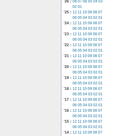
'26：
08
07
06
05
04
03
02
01
'25：
12
11
10
09
08
07
06
05
04
03
02
01
'24：
12
11
10
09
08
07
06
05
04
03
02
01
'23：
12
11
10
09
08
07
06
05
04
03
02
01
'22：
12
11
10
09
08
07
06
05
04
03
02
01
'21：
12
11
10
09
08
07
06
05
04
03
02
01
'20：
12
11
10
09
08
07
06
05
04
03
02
01
'19：
12
11
10
09
08
07
06
05
04
03
02
01
'18：
12
11
10
09
08
07
06
05
04
03
02
01
'17：
12
11
10
09
08
07
06
05
04
03
02
01
'16：
12
11
10
09
08
07
06
05
04
03
02
01
'15：
12
11
10
09
08
07
06
05
04
03
02
01
'14：
12
11
10
09
08
07