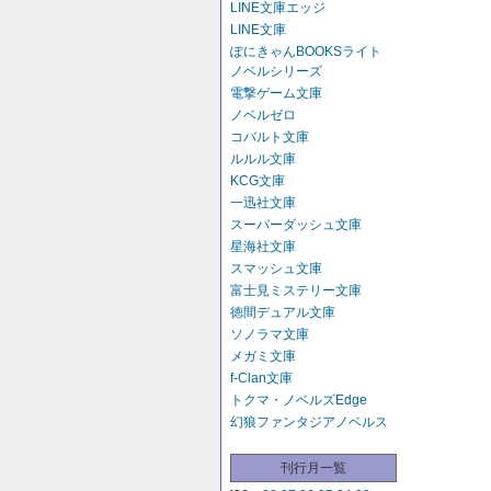
LINE文庫エッジ
LINE文庫
ぽにきゃんBOOKSライト
ノベルシリーズ
電撃ゲーム文庫
ノベルゼロ
コバルト文庫
ルルル文庫
KCG文庫
一迅社文庫
スーパーダッシュ文庫
星海社文庫
スマッシュ文庫
富士見ミステリー文庫
徳間デュアル文庫
ソノラマ文庫
メガミ文庫
f-Clan文庫
トクマ・ノベルズEdge
幻狼ファンタジアノベルス
刊行月一覧