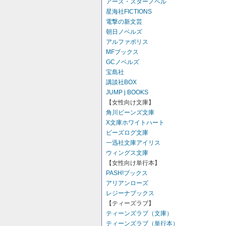
アース・スターノベル
星海社FICTIONS
電撃の新文芸
朝日ノベルズ
アルファポリス
MFブックス
GCノベルズ
宝島社
講談社BOX
JUMP j BOOKS
【女性向け文庫】
角川ビーンズ文庫
X文庫ホワイトハート
ビーズログ文庫
一迅社文庫アイリス
ウィングス文庫
【女性向け単行本】
PASH!ブックス
アリアンローズ
レジーナブックス
【ティーズラブ】
ティーンズラブ（文庫）
ティーンズラブ（単行本）