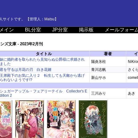
サイトです。 【管理人：Matsu】
メイン
BL分室
JP分室
掲示板
メールフォー
ズ文庫 - 2023年2月刊
タイトル
著者
イ
妹に婚約者を取られたら見知らぬ公爵様に求婚され
陽炎氷柱
NiKr
ました
君を守るは月花の刃 白き花婿
青川志帆
さく
王弟殿下のお気に入り２ 転生しても天敵から逃げ
新山サホ
comet
られないようです!?
シュガーアップル・フェアリーテイル Collector's E
三川みり
あき
dition 2