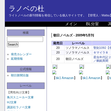
ラノベの杜
ライトノベルの新刊情報を発信している個人サイトです。 【管理人：Matsu
メイン
BL分室
J
検索
朝日ノベルズ - 2009年5月刊
発売日
レーベル
20
ソノラマノベルス
聖刻1092【
20
ソノラマノベルス
キマイラ８
発売カレンダー
星虫年代記
延期情報
20
朝日ノベルズ
／鵺姫異聞
公式情報
朝日新聞出版
【
bk1
Amazon
】
【
bk1
Amazon
】
【
b
レーベル
【男性向け文庫】
角川スニーカー文庫
HJ文庫
講談社ラノベ文庫