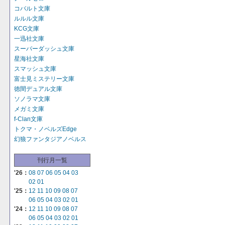
コバルト文庫
ルルル文庫
KCG文庫
一迅社文庫
スーパーダッシュ文庫
星海社文庫
スマッシュ文庫
富士見ミステリー文庫
徳間デュアル文庫
ソノラマ文庫
メガミ文庫
f-Clan文庫
トクマ・ノベルズEdge
幻狼ファンタジアノベルス
刊行月一覧
'26：
08
07
06
05
04
03
02
01
'25：
12
11
10
09
08
07
06
05
04
03
02
01
'24：
12
11
10
09
08
07
06
05
04
03
02
01