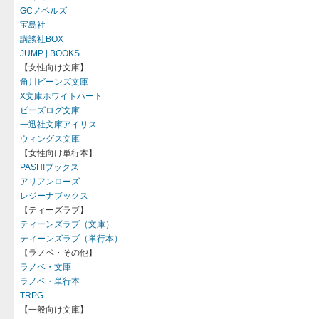
GCノベルズ
宝島社
講談社BOX
JUMP j BOOKS
【女性向け文庫】
角川ビーンズ文庫
X文庫ホワイトハート
ビーズログ文庫
一迅社文庫アイリス
ウィングス文庫
【女性向け単行本】
PASH!ブックス
アリアンローズ
レジーナブックス
【ティーズラブ】
ティーンズラブ（文庫）
ティーンズラブ（単行本）
【ラノベ・その他】
ラノベ・文庫
ラノベ・単行本
TRPG
【一般向け文庫】