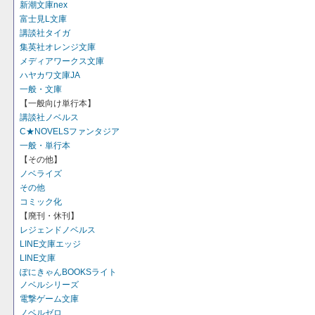
新潮文庫nex
富士見L文庫
講談社タイガ
集英社オレンジ文庫
メディアワークス文庫
ハヤカワ文庫JA
一般・文庫
【一般向け単行本】
講談社ノベルス
C★NOVELSファンタジア
一般・単行本
【その他】
ノベライズ
その他
コミック化
【廃刊・休刊】
レジェンドノベルス
LINE文庫エッジ
LINE文庫
ぽにきゃんBOOKSライト
ノベルシリーズ
電撃ゲーム文庫
ノベルゼロ