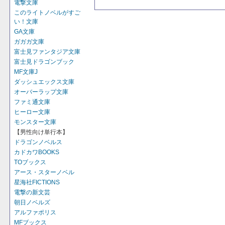
電撃文庫
このライトノベルがすご
い！文庫
GA文庫
ガガガ文庫
富士見ファンタジア文庫
富士見ドラゴンブック
MF文庫J
ダッシュエックス文庫
オーバーラップ文庫
ファミ通文庫
ヒーロー文庫
モンスター文庫
【男性向け単行本】
ドラゴンノベルス
カドカワBOOKS
TOブックス
アース・スターノベル
星海社FICTIONS
電撃の新文芸
朝日ノベルズ
アルファポリス
MFブックス