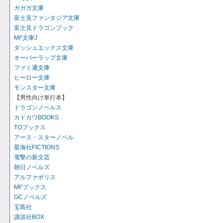
ガガガ文庫
富士見ファンタジア文庫
富士見ドラゴンブック
MF文庫J
ダッシュエックス文庫
オーバーラップ文庫
ファミ通文庫
ヒーロー文庫
モンスター文庫
【男性向け単行本】
ドラゴンノベルス
カドカワBOOKS
TOブックス
アース・スターノベル
星海社FICTIONS
電撃の新文芸
朝日ノベルズ
アルファポリス
MFブックス
GCノベルズ
宝島社
講談社BOX