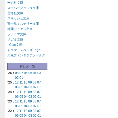
一迅社文庫
スーパーダッシュ文庫
星海社文庫
スマッシュ文庫
富士見ミステリー文庫
徳間デュアル文庫
ソノラマ文庫
メガミ文庫
f-Clan文庫
トクマ・ノベルズEdge
幻狼ファンタジアノベルス
刊行月一覧
'26：
08
07
06
05
04
03
02
01
'25：
12
11
10
09
08
07
06
05
04
03
02
01
'24：
12
11
10
09
08
07
06
05
04
03
02
01
'23：
12
11
10
09
08
07
06
05
04
03
02
01
'22：
12
11
10
09
08
07
06
05
04
03
02
01