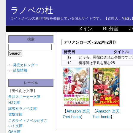
ラノベの杜
ライトノベルの新刊情報を発信している個人サイトです。 【管理人：Matsu
メイン
BL分室
J
検索
アリアンローズ - 2020年2月刊
発売日
タイトル
12
どうも、悪役にされた令嬢ですけ
12
魔導師は平凡を望む25
発売カレンダー
延期情報
レーベル
【男性向け文庫】
角川スニーカー文庫
HJ文庫
講談社ラノベ文庫
【
Amazon
楽天
【
Amazon
楽天
電撃文庫
7net
honto
】
7net
honto
】
このライトノベルがすご
い！文庫
GA文庫