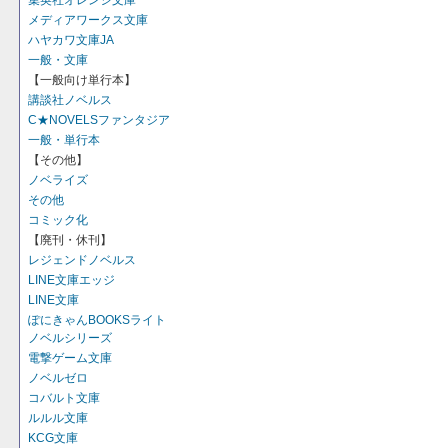
集英社オレンジ文庫
メディアワークス文庫
ハヤカワ文庫JA
一般・文庫
【一般向け単行本】
講談社ノベルス
C★NOVELSファンタジア
一般・単行本
【その他】
ノベライズ
その他
コミック化
【廃刊・休刊】
レジェンドノベルス
LINE文庫エッジ
LINE文庫
ぽにきゃんBOOKSライト
ノベルシリーズ
電撃ゲーム文庫
ノベルゼロ
コバルト文庫
ルルル文庫
KCG文庫