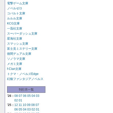
電撃ゲーム文庫
ノベルゼロ
コバルト文庫
ルルル文庫
KCG文庫
一迅社文庫
スーパーダッシュ文庫
星海社文庫
スマッシュ文庫
富士見ミステリー文庫
徳間デュアル文庫
ソノラマ文庫
メガミ文庫
f-Clan文庫
トクマ・ノベルズEdge
幻狼ファンタジアノベルス
刊行月一覧
'26：
08
07
06
05
04
03
02
01
'25：
12
11
10
09
08
07
06
05
04
03
02
01