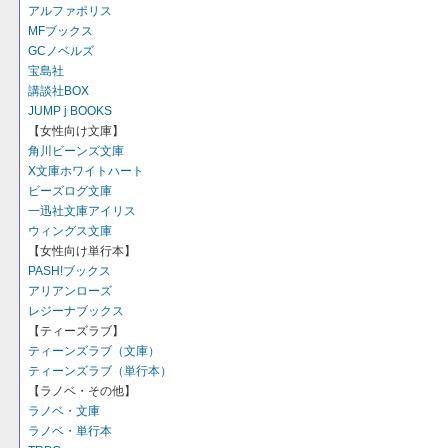
アルファポリス
MFブックス
GCノベルズ
宝島社
講談社BOX
JUMP j BOOKS
【女性向け文庫】
角川ビーンズ文庫
X文庫ホワイトハート
ビーズログ文庫
一迅社文庫アイリス
ウィングス文庫
【女性向け単行本】
PASH!ブックス
アリアンローズ
レジーナブックス
【ティーズラブ】
ティーンズラブ（文庫）
ティーンズラブ（単行本）
【ラノベ・その他】
ラノベ・文庫
ラノベ・単行本