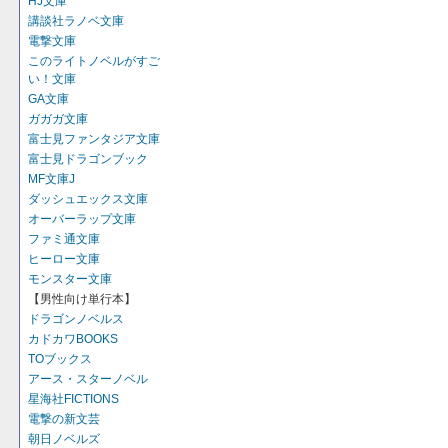
HJ文庫
講談社ラノベ文庫
電撃文庫
このライトノベルがすご
い！文庫
GA文庫
ガガガ文庫
富士見ファンタジア文庫
富士見ドラゴンブック
MF文庫J
ダッシュエックス文庫
オーバーラップ文庫
ファミ通文庫
ヒーロー文庫
モンスター文庫
【男性向け単行本】
ドラゴンノベルス
カドカワBOOKS
TOブックス
アース・スターノベル
星海社FICTIONS
電撃の新文芸
朝日ノベルズ