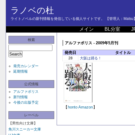
ラノベの杜
ライトノベルの新刊情報を発信している個人サイトです。 【管理人：Matsu
メイン
BL分室
J
検索
アルファポリス - 2009年5月刊
発売日
タイトル
28
大阪は踊る！
発売カレンダー
延期情報
公式情報
アルファポリス
新刊情報
今後の出版予定
【
honto
Amazon
】
レーベル
【男性向け文庫】
角川スニーカー文庫