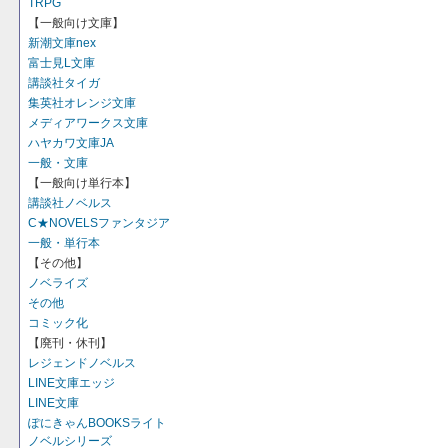
TRPG
【一般向け文庫】
新潮文庫nex
富士見L文庫
講談社タイガ
集英社オレンジ文庫
メディアワークス文庫
ハヤカワ文庫JA
一般・文庫
【一般向け単行本】
講談社ノベルス
C★NOVELSファンタジア
一般・単行本
【その他】
ノベライズ
その他
コミック化
【廃刊・休刊】
レジェンドノベルス
LINE文庫エッジ
LINE文庫
ぽにきゃんBOOKSライト
ノベルシリーズ