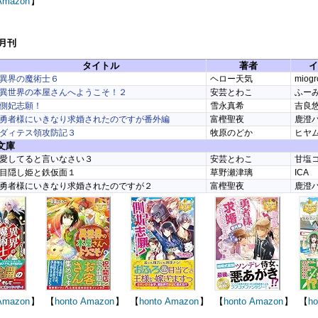
Amazon
】
8月刊
タイトル
著者
イ
異界の魔術士６
ヘロー天気
miogr
異世界の本屋さんへようこそ！２
安芸とわこ
ふー
側妃志願！
雪永真希
吉良
勇者様にいきなり求婚されたのですが番外編
富樫聖夜
鹿澄
ダィテス領攻防記３
牧原のどか
ヒヤ
文庫
愛してると言いなさい３
安芸とわこ
甘塩
目隠し姫と鉄仮面１
草野瀬津璃
ICA
勇者様にいきなり求婚されたのですが２
富樫聖夜
鹿澄
Amazon
】
【
honto
Amazon
】
【
honto
Amazon
】
【
honto
Amazon
】
【
ho