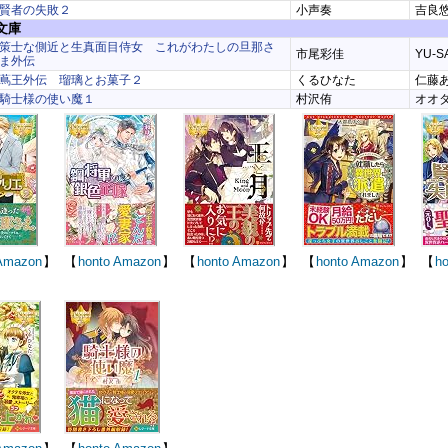
賢者の失敗２
小声奏
吉良
文庫
策士な側近と生真面目侍女 これがわたしの旦那さ
市尾彩佳
YU-S
ま外伝
蔦王外伝 瑠璃とお菓子２
くるひなた
仁藤
騎士様の使い魔１
村沢侑
オオ
Amazon
】
【
honto
Amazon
】
【
honto
Amazon
】
【
honto
Amazon
】
【
ho