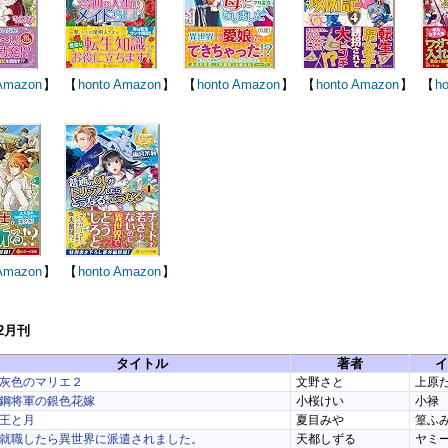
Amazon
】
【
honto
Amazon
】
【
honto
Amazon
】
【
honto
Amazon
】
【
ho
Amazon
】
【
honto
Amazon
】
12月刊
タイトル
著者
イ
灰色のマリエ２
文野さと
上原
鋼将軍の銀色花嫁
小桜けい
小禄
王と月
夏目みや
篁ふ
就職したら異世界に派遣されました。
天都しずる
ヤミ