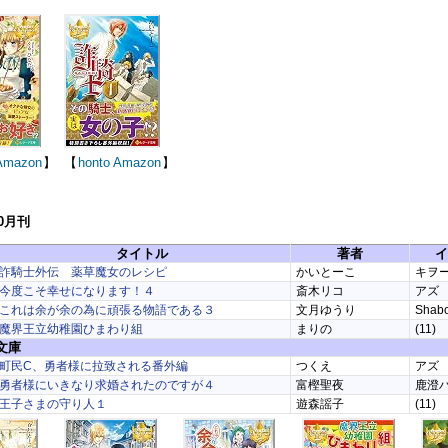
Amazon
】
【
honto
Amazon
】
10月刊
タイトル
著者
イ
詐騎士外伝 薬草魔女のレシピ
かいとーこ
キヲ
今度こそ幸せになります！４
斎木リコ
アズ
これは余が余の為に頑張る物語である３
文月ゆうり
Shab
魔界王立幼稚園ひまわり組
まりの
(11)
文庫
町民C、勇者様に拉致される番外編
つくえ
アズ
勇者様にいきなり求婚されたのですが４
富樫聖夜
鹿澄
王子さまの守り人１
遊森謡子
(11)