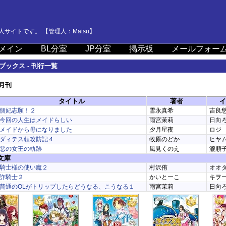
サイトです。 【管理人：Matsu】
メイン
BL分室
JP分室
掲示板
メールフォー
ブックス - 刊行一覧
1月刊
タイトル
著者
イ
側妃志願！２
雪永真希
吉良
今回の人生はメイドらしい
雨宮茉莉
日向
メイドから母になりました
夕月星夜
ロジ
ダィテス領攻防記４
牧原のどか
ヒヤ
悪の女王の軌跡
風見くのえ
瀧順
文庫
騎士様の使い魔２
村沢侑
オオ
詐騎士２
かいとーこ
キヲ
普通のOLがトリップしたらどうなる、こうなる１
雨宮茉莉
日向