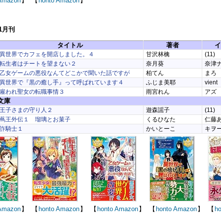
Amazon
】
【
honto
Amazon
】
11月刊
タイトル
著者
イ
異世界でカフェを開店しました。４
甘沢林檎
(11)
転生者はチートを望まない２
奈月葵
奈津
乙女ゲームの悪役なんてどこかで聞いた話ですが
柏てん
まろ
異世界で『黒の癒し手』って呼ばれています４
ふじま美耶
vient
雇われ聖女の転職事情３
雨宮れん
アズ
文庫
王子さまの守り人２
遊森謡子
(11)
蔦王外伝１ 瑠璃とお菓子
くるひなた
仁藤
詐騎士１
かいとーこ
キヲ
Amazon
】
【
honto
Amazon
】
【
honto
Amazon
】
【
honto
Amazon
】
【
ho