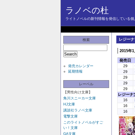
ラノベの杜
ライトノベルの新刊情報を発信している個人
レジーナ
検索
2015年
発売日
発売カレンダー
29
延期情報
29
29
29
レーベル
29
【男性向け文庫】
レジーナ
角川スニーカー文庫
16
HJ文庫
16
講談社ラノベ文庫
16
電撃文庫
このライトノベルがすご
い！文庫
GA文庫