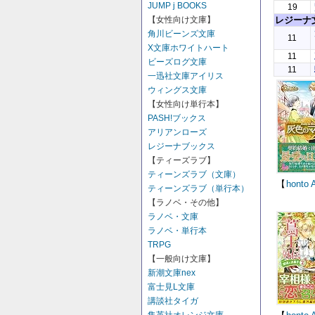
JUMP j BOOKS
19
レジーナ
【女性向け文庫】
角川ビーンズ文庫
11
X文庫ホワイトハート
11
ビーズログ文庫
11
一迅社文庫アイリス
ウィングス文庫
【女性向け単行本】
PASH!ブックス
アリアンローズ
レジーナブックス
【ティーズラブ】
ティーンズラブ（文庫）
【
honto
ティーンズラブ（単行本）
【ラノベ・その他】
ラノベ・文庫
ラノベ・単行本
TRPG
【一般向け文庫】
新潮文庫nex
富士見L文庫
講談社タイガ