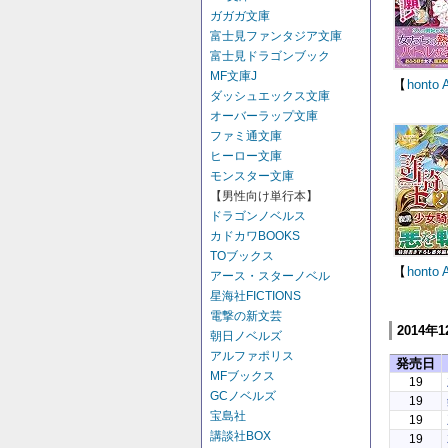
ガガガ文庫
富士見ファンタジア文庫
富士見ドラゴンブック
MF文庫J
【
honto
ダッシュエックス文庫
オーバーラップ文庫
ファミ通文庫
ヒーロー文庫
モンスター文庫
【男性向け単行本】
ドラゴンノベルス
カドカワBOOKS
TOブックス
【
honto
アース・スターノベル
星海社FICTIONS
電撃の新文芸
2014年
朝日ノベルズ
アルファポリス
発売日
MFブックス
19
GCノベルズ
19
宝島社
19
講談社BOX
19