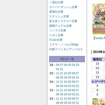
一迅社文庫
スーパーダッシュ文庫
星海社文庫
スマッシュ文庫
富士見ミステリー文庫
徳間デュアル文庫
ソノラマ文庫
メガミ文庫
【
honto
f-Clan文庫
トクマ・ノベルズEdge
幻狼ファンタジアノベルス
2014年
刊行月一覧
発売日
23
'26：
08
07
06
05
04
03
23
02
01
23
'25：
12
11
10
09
08
07
23
06
05
04
03
02
01
レジーナ
'24：
12
11
10
09
08
07
9
06
05
04
03
02
01
'23：
12
11
10
09
08
07
9
06
05
04
03
02
01
9
'22：
12
11
10
09
08
07
06
05
04
03
02
01