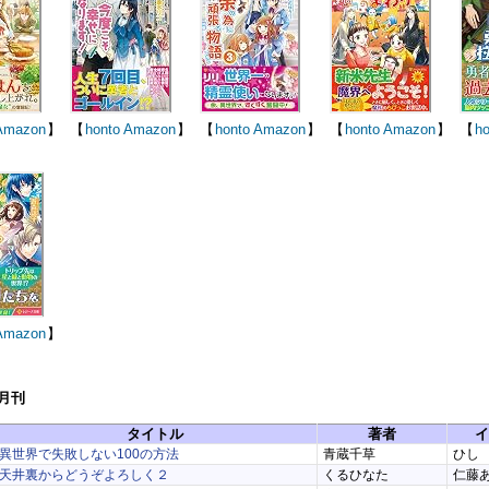
Amazon
】
【
honto
Amazon
】
【
honto
Amazon
】
【
honto
Amazon
】
【
ho
Amazon
】
9月刊
タイトル
著者
イ
異世界で失敗しない100の方法
青蔵千草
ひし
天井裏からどうぞよろしく２
くるひなた
仁藤