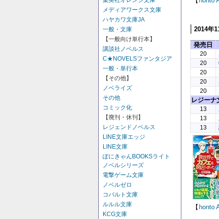
【
honto
集英社オレンジ文庫
メディアワークス文庫
ハヤカワ文庫JA
2014年
一般・文庫
【一般向け単行本】
発売日
講談社ノベルス
20
C★NOVELSファンタジア
20
一般・単行本
20
【その他】
20
ノベライズ
20
その他
レジーナ
コミック化
13
【廃刊・休刊】
13
レジェンドノベルス
13
LINE文庫エッジ
LINE文庫
ぽにきゃんBOOKSライト
ノベルシリーズ
電撃ゲーム文庫
ノベルゼロ
コバルト文庫
ルルル文庫
【
honto
KCG文庫