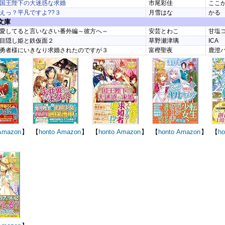
国王陛下の大迷惑な求婚
市尾彩佳
ここ
えっ？平凡ですよ??３
月雪はな
かる
文庫
愛してると言いなさい番外編～彼方へ～
安芸とわこ
甘塩
目隠し姫と鉄仮面２
草野瀬津璃
ICA
勇者様にいきなり求婚されたのですが３
富樫聖夜
鹿澄
Amazon
】
【
honto
Amazon
】
【
honto
Amazon
】
【
honto
Amazon
】
【
ho