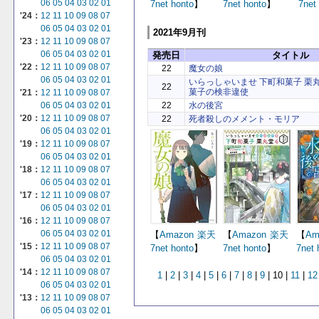
06
05
04
03
02
01
7net
honto
】
7net
honto
】
7net
'24：
12
11
10
09
08
07
06
05
04
03
02
01
2021年9月刊
'23：
12
11
10
09
08
07
06
05
04
03
02
01
発売日
タイトル
'22：
12
11
10
09
08
07
22
魔女の娘
06
05
04
03
02
01
いらっしゃいませ 下町和菓子 栗
22
菓子の検非違使
'21：
12
11
10
09
08
07
22
水の後宮
06
05
04
03
02
01
'20：
12
11
10
09
08
07
22
死者殺しのメメント・モリア
06
05
04
03
02
01
'19：
12
11
10
09
08
07
06
05
04
03
02
01
'18：
12
11
10
09
08
07
06
05
04
03
02
01
'17：
12
11
10
09
08
07
06
05
04
03
02
01
'16：
12
11
10
09
08
07
06
05
04
03
02
01
【
Amazon
楽天
【
Amazon
楽天
【
Am
'15：
12
11
10
09
08
07
7net
honto
】
7net
honto
】
7net
06
05
04
03
02
01
'14：
12
11
10
09
08
07
1
|
2
|
3
|
4
|
5
|
6
|
7
|
8
|
9
| 10 |
11
|
12
06
05
04
03
02
01
'13：
12
11
10
09
08
07
06
05
04
03
02
01