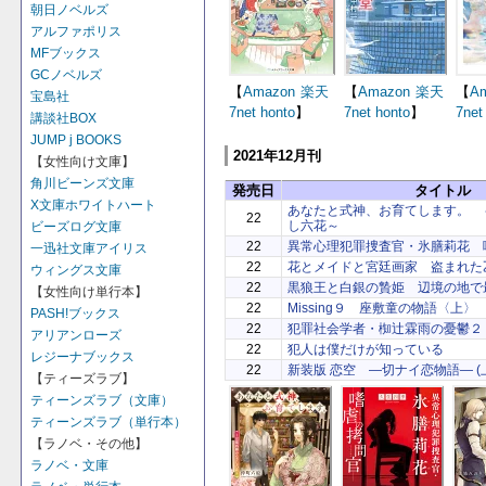
朝日ノベルズ
アルファポリス
MFブックス
GCノベルズ
【
Amazon
楽天
【
Amazon
楽天
【
A
宝島社
7net
honto
】
7net
honto
】
7net
講談社BOX
JUMP j BOOKS
2021年12月刊
【女性向け文庫】
角川ビーンズ文庫
発売日
タイトル
X文庫ホワイトハート
あなたと式神、お育てします。 
22
し六花～
ビーズログ文庫
22
異常心理犯罪捜査官・氷膳莉花 
一迅社文庫アイリス
22
花とメイドと宮廷画家 盗まれた
ウィングス文庫
22
黒狼王と白銀の贄姫 辺境の地で
【女性向け単行本】
22
Missing９ 座敷童の物語〈上〉
PASH!ブックス
22
犯罪社会学者・椥辻霖雨の憂鬱２
アリアンローズ
22
犯人は僕だけが知っている
レジーナブックス
22
新装版 恋空 ―切ナイ恋物語― (
【ティーズラブ】
ティーンズラブ（文庫）
ティーンズラブ（単行本）
【ラノベ・その他】
ラノベ・文庫