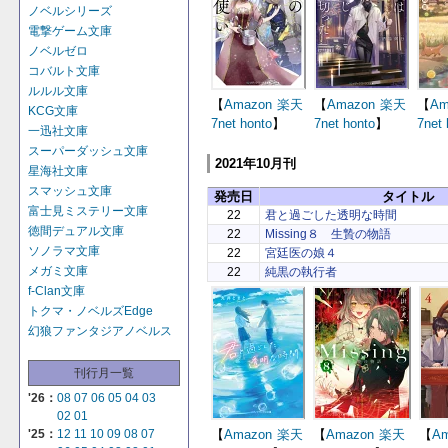
ノベルシリーズ
電撃ゲーム文庫
ノベルゼロ
コバルト文庫
ルルル文庫
【
Amazon
楽天
【
Amazon
楽天
【
Am
KCG文庫
7net
honto
】
7net
honto
】
7net
一迅社文庫
スーパーダッシュ文庫
2021年10月刊
星海社文庫
スマッシュ文庫
発売日
タイトル
富士見ミステリー文庫
22
君と過ごした透明な時間
徳間デュアル文庫
22
Missing８ 生贄の物語
ソノラマ文庫
22
宮廷医の娘４
メガミ文庫
22
純黒の執行者
f-Clan文庫
トクマ・ノベルズEdge
幻狼ファンタジアノベルス
刊行月一覧
'26：
08
07
06
05
04
03
02
01
【
Amazon
楽天
【
Amazon
楽天
【
Am
'25：
12
11
10
09
08
07