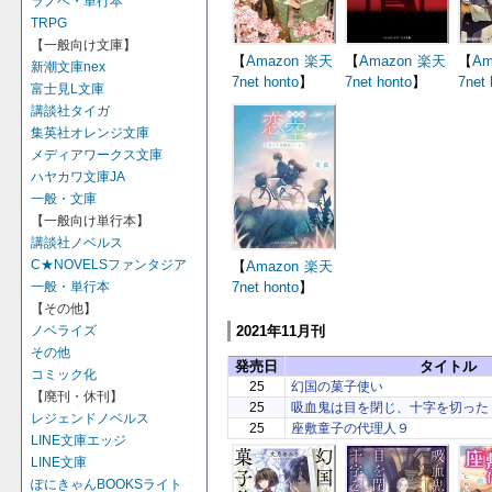
ラノベ・単行本
TRPG
【一般向け文庫】
【
Amazon
楽天
【
Amazon
楽天
【
Am
新潮文庫nex
7net
honto
】
7net
honto
】
7net
富士見L文庫
講談社タイガ
集英社オレンジ文庫
メディアワークス文庫
ハヤカワ文庫JA
一般・文庫
【一般向け単行本】
講談社ノベルス
C★NOVELSファンタジア
【
Amazon
楽天
7net
honto
】
一般・単行本
【その他】
2021年11月刊
ノベライズ
その他
発売日
タイトル
コミック化
25
幻国の菓子使い
【廃刊・休刊】
25
吸血鬼は目を閉じ、十字を切った
レジェンドノベルス
25
座敷童子の代理人９
LINE文庫エッジ
LINE文庫
ぽにきゃんBOOKSライト