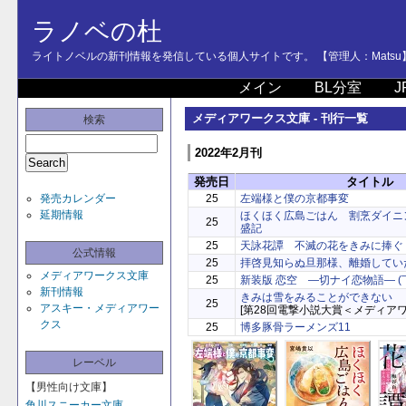
ラノベの杜
ライトノベルの新刊情報を発信している個人サイトです。 【管理人：Matsu
メイン
BL分室
J
メディアワークス文庫 - 刊行一覧
検索
2022年2月刊
発売日
タイトル
発売カレンダー
25
左端様と僕の京都事変
延期情報
ほくほく広島ごはん 割烹ダイニ
25
盛記
25
天詠花譚 不滅の花をきみに捧ぐ
公式情報
25
拝啓見知らぬ旦那様、離婚してい
メディアワークス文庫
25
新装版 恋空 ―切ナイ恋物語― (
新刊情報
きみは雪をみることができない
25
アスキー・メディアワー
[第28回電撃小説大賞＜メディア
クス
25
博多豚骨ラーメンズ11
レーベル
【男性向け文庫】
角川スニーカー文庫