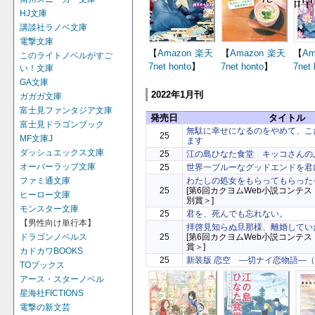
HJ文庫
講談社ラノベ文庫
電撃文庫
【
Amazon
楽天
【
Amazon
楽天
【
Am
このライトノベルがすご
7net
honto
】
7net
honto
】
7net
い！文庫
GA文庫
2022年1月刊
ガガガ文庫
富士見ファンタジア文庫
発売日
タイトル
富士見ドラゴンブック
無駄に幸せになるのをやめて、こ
25
MF文庫J
ます
ダッシュエックス文庫
25
江の島ひなた食堂 キッコさんの
オーバーラップ文庫
25
世界一ブルーなグッドエンドを君
わたしの処女をもらってもらった
ファミ通文庫
25
[第6回カクヨムWeb小説コンテ
ヒーロー文庫
別賞＞]
モンスター文庫
25
君を、死んでも忘れない。
【男性向け単行本】
拝啓見知らぬ旦那様、離婚してい
25
[第6回カクヨムWeb小説コンテ
ドラゴンノベルス
賞＞]
カドカワBOOKS
25
新装版 恋空 ―切ナイ恋物語―
TOブックス
アース・スターノベル
星海社FICTIONS
電撃の新文芸