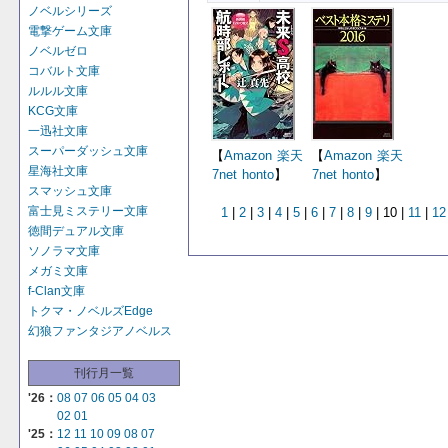
ノベルシリーズ
電撃ゲーム文庫
ノベルゼロ
コバルト文庫
ルルル文庫
KCG文庫
一迅社文庫
スーパーダッシュ文庫
【
Amazon
楽天
【
Amazon
楽天
星海社文庫
7net
honto
】
7net
honto
】
スマッシュ文庫
富士見ミステリー文庫
1
|
2
|
3
|
4
|
5
|
6
|
7
|
8
|
9
| 10 |
11
|
12
徳間デュアル文庫
ソノラマ文庫
メガミ文庫
f-Clan文庫
トクマ・ノベルズEdge
幻狼ファンタジアノベルス
刊行月一覧
'26：
08
07
06
05
04
03
02
01
'25：
12
11
10
09
08
07