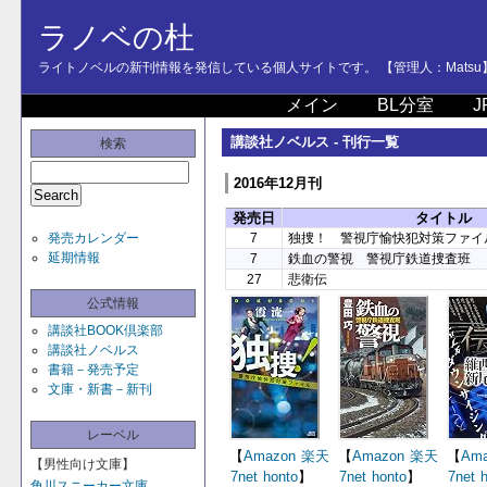
ラノベの杜
ライトノベルの新刊情報を発信している個人サイトです。 【管理人：Matsu
メイン
BL分室
J
講談社ノベルス - 刊行一覧
検索
2016年12月刊
発売日
タイトル
発売カレンダー
7
独捜！ 警視庁愉快犯対策ファイ
延期情報
7
鉄血の警視 警視庁鉄道捜査班
27
悲衛伝
公式情報
講談社BOOK倶楽部
講談社ノベルス
書籍－発売予定
文庫・新書－新刊
レーベル
【
Amazon
楽天
【
Amazon
楽天
【
Ama
【男性向け文庫】
7net
honto
】
7net
honto
】
7net
角川スニーカー文庫