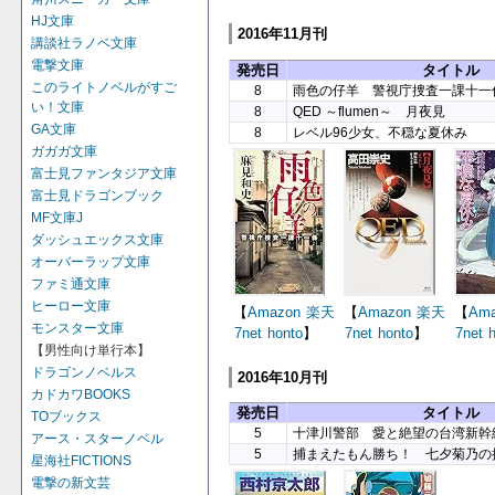
HJ文庫
2016年11月刊
講談社ラノベ文庫
電撃文庫
発売日
タイトル
このライトノベルがすご
8
雨色の仔羊 警視庁捜査一課十一
い！文庫
8
QED ～flumen～ 月夜見
GA文庫
8
レベル96少女、不穏な夏休み
ガガガ文庫
富士見ファンタジア文庫
富士見ドラゴンブック
MF文庫J
ダッシュエックス文庫
オーバーラップ文庫
ファミ通文庫
ヒーロー文庫
【
Amazon
楽天
【
Amazon
楽天
【
Ama
モンスター文庫
7net
honto
】
7net
honto
】
7net
【男性向け単行本】
ドラゴンノベルス
2016年10月刊
カドカワBOOKS
発売日
タイトル
TOブックス
5
十津川警部 愛と絶望の台湾新幹
アース・スターノベル
5
捕まえたもん勝ち！ 七夕菊乃の
星海社FICTIONS
電撃の新文芸