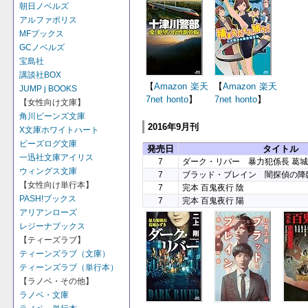
朝日ノベルズ
アルファポリス
MFブックス
GCノベルズ
宝島社
講談社BOX
【
Amazon
楽天
【
Amazon
楽天
JUMP j BOOKS
7net
honto
】
7net
honto
】
【女性向け文庫】
角川ビーンズ文庫
2016年9月刊
X文庫ホワイトハート
ビーズログ文庫
発売日
タイトル
一迅社文庫アイリス
7
ダーク・リバー 暴力犯係長 葛
ウィングス文庫
7
ブラッド・ブレイン 闇探偵の降
【女性向け単行本】
7
完本 百鬼夜行 陰
PASH!ブックス
7
完本 百鬼夜行 陽
アリアンローズ
レジーナブックス
【ティーズラブ】
ティーンズラブ（文庫）
ティーンズラブ（単行本）
【ラノベ・その他】
ラノベ・文庫