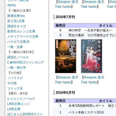
ラノベ・単行本
【
Amazon
楽天
【
Amazon
楽天
【
Ama
TRPG
7net
honto
】
7net
honto
】
7net
【一般向け文庫】
新潮文庫nex
2016年7月刊
富士見L文庫
発売日
タイトル
講談社タイガ
6
神の時空 ―五色不動の猛火―
集英社オレンジ文庫
6
聖女の毒杯 その可能性はすでに
メディアワークス文庫
ハヤカワ文庫JA
一般・文庫
【一般向け単行本】
講談社ノベルス
C★NOVELSファンタジア
一般・単行本
【その他】
【
Amazon
楽天
【
Amazon
楽天
ノベライズ
7net
honto
】
7net
honto
】
その他
コミック化
2016年6月刊
【廃刊・休刊】
レジェンドノベルス
発売日
タイトル
LINE文庫エッジ
1
未来S高校航時部レポート 独立！
LINE文庫
1
ベスト本格ミステリ2016
ぽにきゃんBOOKSライト