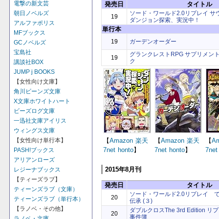
電撃の新文芸
発売日
タイトル
ソード・ワールド2.0リプレイ 
朝日ノベルズ
19
ダンジョン探索、実況中！
アルファポリス
単行本
MFブックス
19
ガーデンオーダー
GCノベルズ
宝島社
グランクレストRPG サプリメン
19
ク
講談社BOX
JUMP j BOOKS
【女性向け文庫】
角川ビーンズ文庫
X文庫ホワイトハート
ビーズログ文庫
一迅社文庫アイリス
ウィングス文庫
【
Amazon
楽天
【
Amazon
楽天
【
A
【女性向け単行本】
7net
honto
】
7net
honto
】
7net
PASH!ブックス
アリアンローズ
2015年8月刊
レジーナブックス
【ティーズラブ】
発売日
タイトル
ティーンズラブ（文庫）
ソード・ワールド2.0リプレイ 
20
ティーンズラブ（単行本）
伝承 (３)
【ラノベ・その他】
ダブルクロスThe 3rd Edition
20
事件簿
ラノベ・文庫