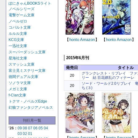
ぽにきゃんBOOKSライト
ノベルシリーズ
電撃ゲーム文庫
ノベルゼロ
コバルト文庫
ルルル文庫
【
honto
Amazon
】
【
honto
Amazon
】
KCG文庫
一迅社文庫
スーパーダッシュ文庫
2015年6月刊
星海社文庫
スマッシュ文庫
発売日
タイトル
富士見ミステリー文庫
グランクレスト・リプレイ ファ
20
徳間デュアル文庫
リー 結 百花繚乱のフィナーレ
ソノラマ文庫
ソード・ワールド2.0リプレイ 
20
ち (３)
メガミ文庫
f-Clan文庫
トクマ・ノベルズEdge
幻狼ファンタジアノベルス
刊行月一覧
'26：
09
08
07
06
05
04
03
02
01
【
honto
Amazon
】
【
honto
Amazon
】