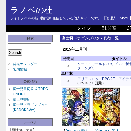
ラノベの杜
ライトノベルの新刊情報を発信している個人サイトです。 【管理人：Matsu
メイン
BL分室
J
富士見ドラゴンブック - 刊行一覧
検索
2015年11月刊
発売日
タイトル
発売カレンダー
ソード・ワールド2.0リプレイ 
20
ターンズ３
延期情報
単行本
アリアンロッドRPG 2E アイテ
20
公式情報
('15/10より延期)
富士見書房公式 TRPG
ONLINE
富士見書房
富士見ドラゴンブック
(KADOKAWA)
レーベル
【男性向け文庫】
【
Amazon
楽天
【
Amazon
楽天