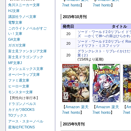
角川スニーカー文庫
7net
honto
】
7net
honto
】
HJ文庫
講談社ラノベ文庫
2015年10月刊
電撃文庫
発売日
タイトル
このライトノベルがすご
ソード・ワールド2.0リプレイ 
い！文庫
20
ズ ―かくて神への扉はひらかれ
GA文庫
ソード・ワールド2.0リプレイ Rock '
20
ガガガ文庫
ンドリフト・ミスフィッツ
グランクレスト・リプレイかけだ
富士見ファンタジア文庫
20
業 (２)
富士見ドラゴンブック
('15/09より延期)
MF文庫J
ダッシュエックス文庫
オーバーラップ文庫
ファミ通文庫
ヒーロー文庫
モンスター文庫
【男性向け単行本】
ドラゴンノベルス
【
Amazon
楽天
【
Amazon
楽天
【
Am
カドカワBOOKS
7net
honto
】
7net
honto
】
7net
TOブックス
アース・スターノベル
2015年9月刊
星海社FICTIONS