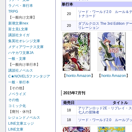
単行本
ラノベ・単行本
TRPG
ソード・ワールド2.0 ルール＆
20
トナコード
【一般向け文庫】
新潮文庫nex
ダブルクロス The 3rd Editio
20
リレーション
富士見L文庫
講談社タイガ
集英社オレンジ文庫
メディアワークス文庫
ハヤカワ文庫JA
一般・文庫
【一般向け単行本】
講談社ノベルス
【
honto
Amazon
】
【
honto
Amazon
】
C★NOVELSファンタジア
一般・単行本
【その他】
2015年7月刊
ノベライズ
その他
発売日
タイトル
コミック化
アリアンロッド2E・リプレイ・
18
【廃刊・休刊】
七人の冒険者
レジェンドノベルス
18
ソード・ワールド2.0 ルールブッ
LINE文庫エッジ
LINE文庫