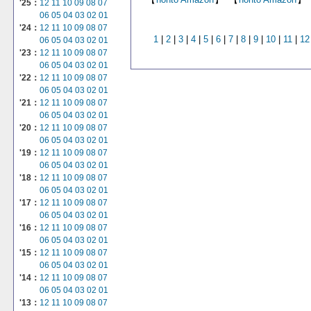
'25：
12
11
10
09
08
07
06
05
04
03
02
01
'24：
12
11
10
09
08
07
1
|
2
|
3
|
4
|
5
|
6
|
7
|
8
|
9
|
10
|
11
|
12
06
05
04
03
02
01
'23：
12
11
10
09
08
07
06
05
04
03
02
01
'22：
12
11
10
09
08
07
06
05
04
03
02
01
'21：
12
11
10
09
08
07
06
05
04
03
02
01
'20：
12
11
10
09
08
07
06
05
04
03
02
01
'19：
12
11
10
09
08
07
06
05
04
03
02
01
'18：
12
11
10
09
08
07
06
05
04
03
02
01
'17：
12
11
10
09
08
07
06
05
04
03
02
01
'16：
12
11
10
09
08
07
06
05
04
03
02
01
'15：
12
11
10
09
08
07
06
05
04
03
02
01
'14：
12
11
10
09
08
07
06
05
04
03
02
01
'13：
12
11
10
09
08
07