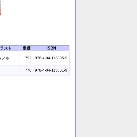
天
ラスト
定価
ISBN
 ノネ
792
978-4-04-113835-9
770
978-4-04-113851-9