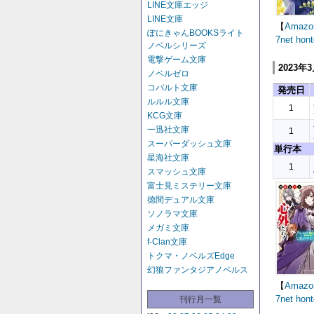
LINE文庫エッジ
LINE文庫
【
Amazo
ぽにきゃんBOOKSライト
7net
hont
ノベルシリーズ
電撃ゲーム文庫
2023年
ノベルゼロ
コバルト文庫
発売日
ルルル文庫
1
KCG文庫
一迅社文庫
1
スーパーダッシュ文庫
単行本
星海社文庫
1
スマッシュ文庫
富士見ミステリー文庫
徳間デュアル文庫
ソノラマ文庫
メガミ文庫
f-Clan文庫
トクマ・ノベルズEdge
幻狼ファンタジアノベルス
【
Amazo
7net
hont
刊行月一覧