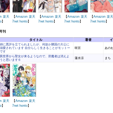
n
楽天
【
Amazon
楽天
【
Amazon
楽天
【
Amazon
楽天
【
Amazon
楽
o
】
7net
honto
】
7net
honto
】
7net
honto
】
7net
honto
】
7月刊
タイトル
著者
イ
姉に悪評を立てられましたが、何故か隣国の大公に
溺愛されています 自分らしく生きることがモットー
咲宮
あのね
です
異世界から聖女が来るようなので、邪魔者は消えよ
蓮水涼
まち
うと思います６
n
楽天
【
Amazon
楽天
o
】
7net
honto
】