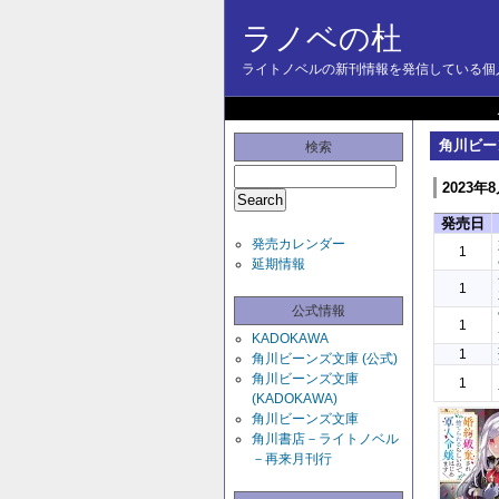
ラノベの杜
ライトノベルの新刊情報を発信している個人
角川ビー
検索
2023年
発売日
発売カレンダー
1
延期情報
1
公式情報
1
KADOKAWA
1
角川ビーンズ文庫 (公式)
角川ビーンズ文庫
1
(KADOKAWA)
角川ビーンズ文庫
角川書店－ライトノベル
－再来月刊行