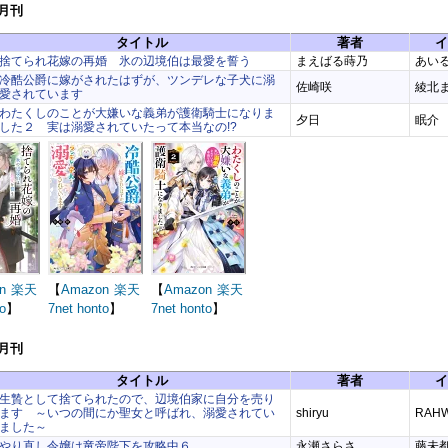
6月刊
タイトル
著者
イ
捨てられ花嫁の再婚 氷の辺境伯は最愛を誓う
まえばる蒔乃
あい
冷酷公爵に嫁がされたはずが、ツンデレな子犬に溺
佐崎咲
綾北
愛されています
わたくしのことが大嫌いな義弟が護衛騎士になりま
夕日
眠介
した２ 実は溺愛されていたって本当なの!?
n
楽天
【
Amazon
楽天
【
Amazon
楽天
o
】
7net
honto
】
7net
honto
】
5月刊
タイトル
著者
イ
生贄として捨てられたので、辺境伯家に自分を売り
ます ～いつの間にか聖女と呼ばれ、溺愛されてい
shiryu
RAHW
ました～
やり直し令嬢は竜帝陛下を攻略中６
永瀬さらさ
藤未