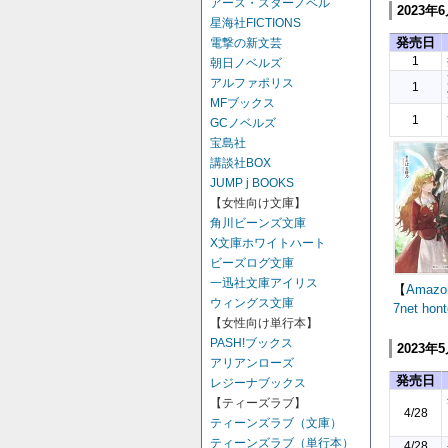
アース・スターノベル
2023年
星海社FICTIONS
発売日
電撃の新文芸
1
朝日ノベルズ
アルファポリス
1
MFブックス
1
GCノベルズ
宝島社
講談社BOX
JUMP j BOOKS
【女性向け文庫】
角川ビーンズ文庫
X文庫ホワイトハート
ビーズログ文庫
一迅社文庫アイリス
【
Amazo
ウィングス文庫
7net
hont
【女性向け単行本】
PASH!ブックス
2023年
アリアンローズ
発売日
レジーナブックス
【ティーズラブ】
4/28
ティーンズラブ（文庫）
ティーンズラブ（単行本）
4/28