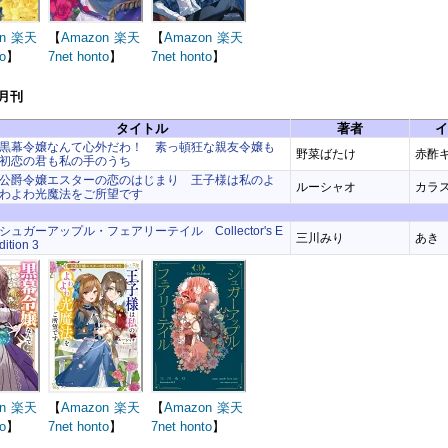
n
楽天
【
Amazon
楽天
【
Amazon
楽天
o
】
7net
honto
】
7net
honto
】
3月刊
タイトル
著者
イ
黒幕令嬢なんて心外だわ！ 素っ頓狂な親友令嬢も
野菜ばたけ
赤酢
初恋の君も私の手のうち
公爵令嬢エスターの恋のはじまり 王子様は私のよ
ルーシャオ
カラス
わよわ光魔法をご所望です
シュガーアップル・フェアリーテイル Collector's E
三川みり
あき
dition 3
n
楽天
【
Amazon
楽天
【
Amazon
楽天
o
】
7net
honto
】
7net
honto
】