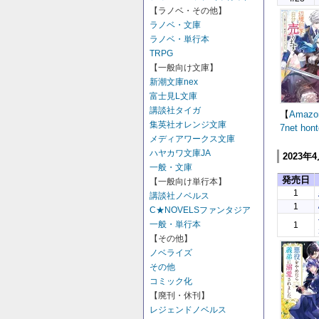
【ラノベ・その他】
ラノベ・文庫
ラノベ・単行本
TRPG
【一般向け文庫】
新潮文庫nex
富士見L文庫
講談社タイガ
【
Amazo
集英社オレンジ文庫
7net
hont
メディアワークス文庫
ハヤカワ文庫JA
2023年
一般・文庫
発売日
【一般向け単行本】
1
講談社ノベルス
1
C★NOVELSファンタジア
一般・単行本
1
【その他】
ノベライズ
その他
コミック化
【廃刊・休刊】
レジェンドノベルス