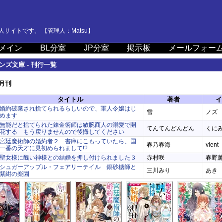
サイトです。 【管理人：Matsu】
メイン
BL分室
JP分室
掲示板
メールフォー
ンズ文庫 - 刊行一覧
8月刊
タイトル
著者
イ
婚約破棄され捨てられるらしいので、軍人令嬢はじ
雪
ノズ
めます
無能だと捨てられた錬金術師は敏腕商人の溺愛で開
てんてんどんどん
くに
花する もう戻りませんので後悔してください
宮廷魔術師の婚約者２ 書庫にこもっていたら、国
春乃春海
vient
一番の天才に見初められまして!?
聖女様に醜い神様との結婚を押し付けられました３
赤村咲
春野
シュガーアップル・フェアリーテイル 銀砂糖師と
三川みり
あき
紫紺の楽園