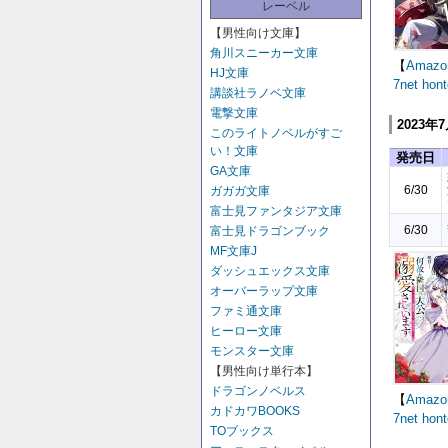
レーベル
【男性向け文庫】
角川スニーカー文庫
【
Amazo
HJ文庫
7net
hont
講談社ラノベ文庫
電撃文庫
2023年
このライトノベルがすご
い！文庫
発売日
GA文庫
6/30
ガガガ文庫
富士見ファンタジア文庫
6/30
富士見ドラゴンブック
MF文庫J
ダッシュエックス文庫
オーバーラップ文庫
ファミ通文庫
ヒーロー文庫
モンスター文庫
【男性向け単行本】
ドラゴンノベルス
【
Amazo
カドカワBOOKS
7net
hont
TOブックス