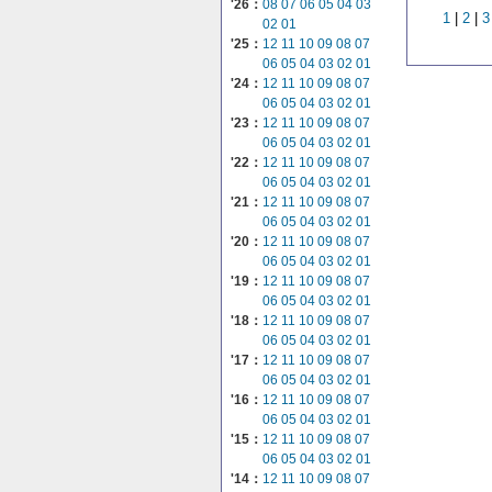
'26：
08
07
06
05
04
03
1
|
2
|
3
02
01
'25：
12
11
10
09
08
07
06
05
04
03
02
01
'24：
12
11
10
09
08
07
06
05
04
03
02
01
'23：
12
11
10
09
08
07
06
05
04
03
02
01
'22：
12
11
10
09
08
07
06
05
04
03
02
01
'21：
12
11
10
09
08
07
06
05
04
03
02
01
'20：
12
11
10
09
08
07
06
05
04
03
02
01
'19：
12
11
10
09
08
07
06
05
04
03
02
01
'18：
12
11
10
09
08
07
06
05
04
03
02
01
'17：
12
11
10
09
08
07
06
05
04
03
02
01
'16：
12
11
10
09
08
07
06
05
04
03
02
01
'15：
12
11
10
09
08
07
06
05
04
03
02
01
'14：
12
11
10
09
08
07