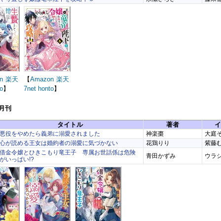
n
楽天
【
Amazon
楽天
o
】
7net
honto
】
4月刊
タイトル
著者
イ
悪役をやめたら義弟に溺愛されました
神楽棗
大庭
心が読める王女は婚約者の溺愛に気づかない
花鶏りり
紫藤
借金令嬢とひきこもり竜王子 専属お世話係は危険
青田かずみ
ウラ
がいっぱい!?