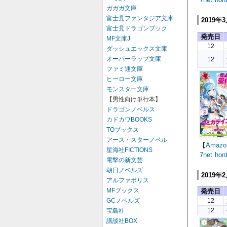
ガガガ文庫
富士見ファンタジア文庫
2019年
富士見ドラゴンブック
発売日
MF文庫J
12
ダッシュエックス文庫
オーバーラップ文庫
12
ファミ通文庫
ヒーロー文庫
モンスター文庫
【男性向け単行本】
ドラゴンノベルス
カドカワBOOKS
TOブックス
アース・スターノベル
【
Amazo
星海社FICTIONS
7net
hon
電撃の新文芸
朝日ノベルズ
2019年
アルファポリス
MFブックス
発売日
12
GCノベルズ
12
宝島社
講談社BOX