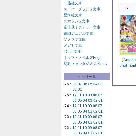
一迅社文庫
12
スーパーダッシュ文庫
星海社文庫
スマッシュ文庫
富士見ミステリー文庫
徳間デュアル文庫
ソノラマ文庫
メガミ文庫
f-Clan文庫
トクマ・ノベルズEdge
【
Amazo
幻狼ファンタジアノベルス
7net
hon
刊行月一覧
'26：
08
07
06
05
04
03
02
01
'25：
12
11
10
09
08
07
06
05
04
03
02
01
'24：
12
11
10
09
08
07
06
05
04
03
02
01
'23：
12
11
10
09
08
07
06
05
04
03
02
01
'22：
12
11
10
09
08
07
06
05
04
03
02
01