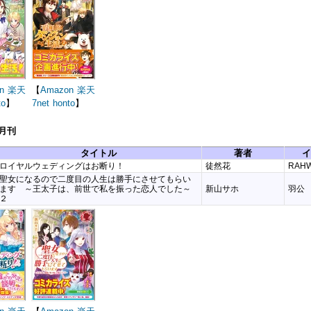
n
楽天
【
Amazon
楽天
to
】
7net
honto
】
1月刊
タイトル
著者
イ
ロイヤルウェディングはお断り！
徒然花
RAHW
聖女になるので二度目の人生は勝手にさせてもらい
ます ～王太子は、前世で私を振った恋人でした～
新山サホ
羽公
２