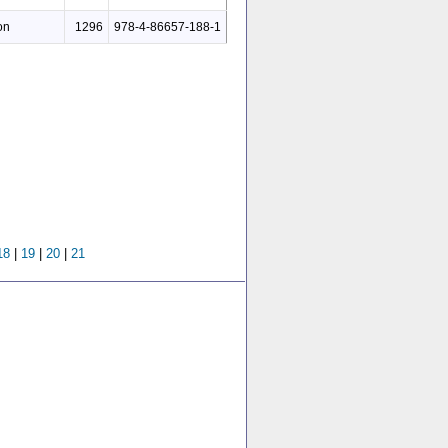
on
1296
978-4-86657-188-1
18
|
19
|
20
|
21