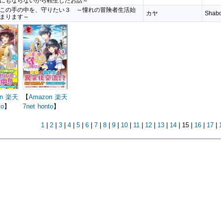
にもならないから転生したお話～
この手の中を、守りたい３ ～憧れの冒険者生活始
カヤ
Shab
まります～
n
楽天
【
Amazon
楽天
to
】
7net
honto
】
1
|
2
|
3
|
4
|
5
|
6
|
7
|
8
|
9
|
10
|
11
|
12
|
13
|
14
| 15 |
16
|
17
|