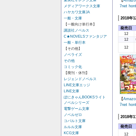
集英社オレンジ文庫
【
Amazo
7net
hon
メディアワークス文庫
ハヤカワ文庫JA
2018年
一般・文庫
【一般向け単行本】
発売日
講談社ノベルス
12
C★NOVELSファンタジア
12
一般・単行本
12
【その他】
ノベライズ
その他
コミック化
【廃刊・休刊】
レジェンドノベルス
LINE文庫エッジ
LINE文庫
ぽにきゃんBOOKSライト
【
Amazo
ノベルシリーズ
7net
hon
電撃ゲーム文庫
ノベルゼロ
2018年
コバルト文庫
発売日
ルルル文庫
KCG文庫
12