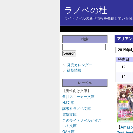
ラノベの杜
ライトノベルの新刊情報を発信している個人
アリアン
検索
2019年
発売日
発売カレンダー
12
延期情報
12
レーベル
【男性向け文庫】
角川スニーカー文庫
HJ文庫
講談社ラノベ文庫
電撃文庫
このライトノベルがすご
い！文庫
【
Amazo
GA文庫
7net
hon