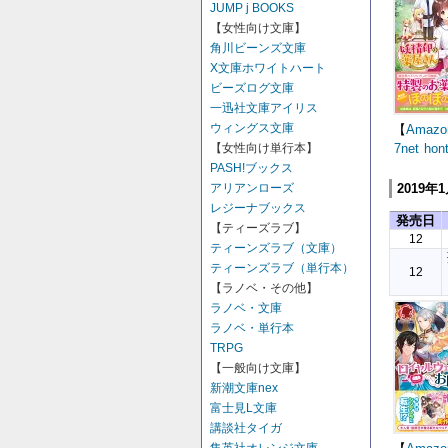
JUMP j BOOKS
【女性向け文庫】
角川ビーンズ文庫
X文庫ホワイトハート
ビーズログ文庫
一迅社文庫アイリス
ウィングス文庫
【
Amazo
7net
hon
【女性向け単行本】
PASH!ブックス
2019年
アリアンローズ
レジーナブックス
発売日
【ティーズラブ】
12
ティーンズラブ（文庫）
ティーンズラブ（単行本）
12
【ラノベ・その他】
ラノベ・文庫
ラノベ・単行本
TRPG
【一般向け文庫】
新潮文庫nex
富士見L文庫
講談社タイガ