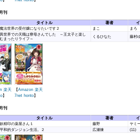
3月刊
タイトル
著者
イ
魔法世界の受付嬢になりたいです２
まこ
まろ
異世界での天職は寮母さんでした ～王太子と楽し
くるひなた
藤村
むまったりライフ～
n
楽天
【
Amazon
楽天
to
】
7net
honto
】
2月刊
タイトル
著者
イ
妖精印の薬屋さん１
藤野
ヤミ
平和的ダンジョン生活。２
広瀬煉
(11)