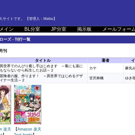
サイトです。 【管理人：Matsu】
メイン
BL分室
JP分室
掲示板
メールフォー
ローズ - 刊行一覧
4月刊
タイトル
著者
イ
異世界でのんびり癒し手はじめます ～毒にも薬に
カヤ
麻先
もならないから転生したお話～２
冒険者の服、作ります！ ～異世界ではじめるデザ
甘沢林檎
ゆき
イナー生活～２
n
楽天
【
Amazon
楽天
to
】
7net
honto
】