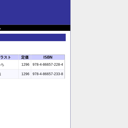
ム
ラスト
定価
ISBN
みち
1296
978-4-86657-228-4
哉
1296
978-4-86657-233-8