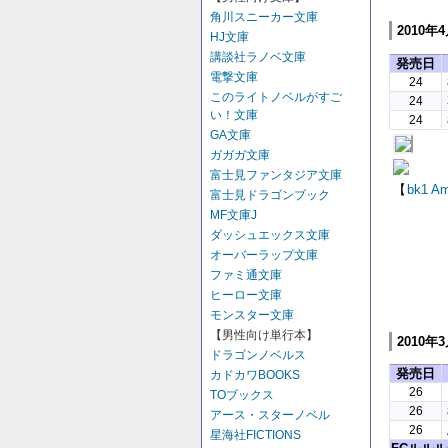
角川スニーカー文庫
2010年
HJ文庫
講談社ラノベ文庫
発売日
電撃文庫
24
このライトノベルがすご
24
い！文庫
24
GA文庫
ガガガ文庫
富士見ファンタジア文庫
【
bk1
Am
富士見ドラゴンブック
MF文庫J
ダッシュエックス文庫
オーバーラップ文庫
ファミ通文庫
ヒーロー文庫
モンスター文庫
【男性向け単行本】
2010年
ドラゴンノベルス
発売日
カドカワBOOKS
26
TOブックス
26
アース・スターノベル
26
星海社FICTIONS