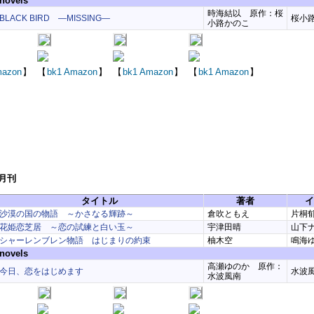
ovels
時海結以 原作：桜
BLACK BIRD ―MISSING―
桜小
小路かのこ
azon
】
【
bk1
Amazon
】
【
bk1
Amazon
】
【
bk1
Amazon
】
2月刊
タイトル
著者
イ
沙漠の国の物語 ～かさなる輝跡～
倉吹ともえ
片桐
花姫恋芝居 ～恋の試練と白い玉～
宇津田晴
山下
シャーレンブレン物語 はじまりの約束
柚木空
鳴海
ovels
高瀬ゆのか 原作：
今日、恋をはじめます
水波
水波風南