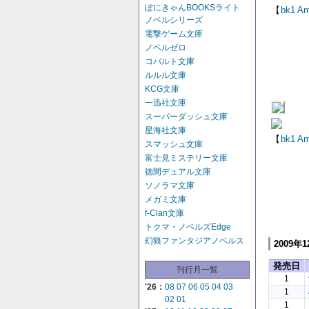
ぽにきゃんBOOKSライト
【
bk1
Am
ノベルシリーズ
電撃ゲーム文庫
ノベルゼロ
コバルト文庫
ルルル文庫
KCG文庫
一迅社文庫
スーパーダッシュ文庫
星海社文庫
【
bk1
Am
スマッシュ文庫
富士見ミステリー文庫
徳間デュアル文庫
ソノラマ文庫
メガミ文庫
f-Clan文庫
トクマ・ノベルズEdge
幻狼ファンタジアノベルス
2009年
発売日
刊行月一覧
1
'26：
08
07
06
05
04
03
1
02
01
1