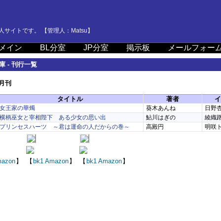
サイトです。 【管理人：Matsu】
メイン
BL分室
JP分室
掲示板
メールフォー
 - 刊行一覧
5月刊
タイトル
著者
イ
女王家の華燭
葵木あんね
日野
横柄巫女と宰相陛下 ある少女の思い出
鮎川はぎの
綾織
プリンセスハーツ ～君は運命の人だからの巻～
高殿円
明咲
azon
】
【
bk1
Amazon
】
【
bk1
Amazon
】