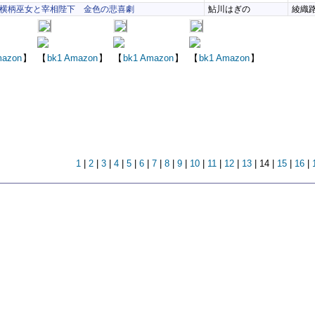
横柄巫女と宰相陛下 金色の悲喜劇
鮎川はぎの
綾織
azon
】
【
bk1
Amazon
】
【
bk1
Amazon
】
【
bk1
Amazon
】
1
|
2
|
3
|
4
|
5
|
6
|
7
|
8
|
9
|
10
|
11
|
12
|
13
| 14 |
15
|
16
|