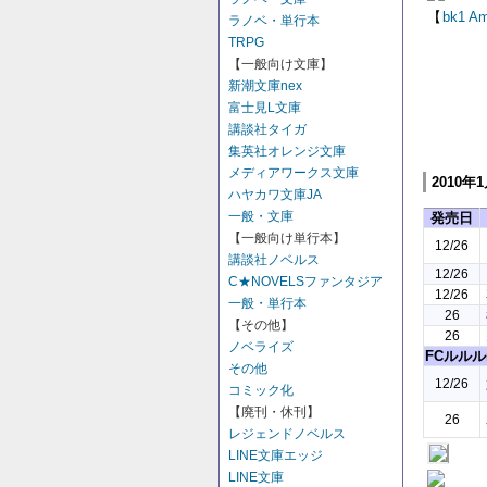
【
bk1
Am
ラノベ・単行本
TRPG
【一般向け文庫】
新潮文庫nex
富士見L文庫
講談社タイガ
集英社オレンジ文庫
メディアワークス文庫
2010年
ハヤカワ文庫JA
一般・文庫
発売日
【一般向け単行本】
12/26
講談社ノベルス
12/26
C★NOVELSファンタジア
12/26
一般・単行本
26
【その他】
26
ノベライズ
FCルルルn
その他
12/26
コミック化
【廃刊・休刊】
26
レジェンドノベルス
LINE文庫エッジ
LINE文庫