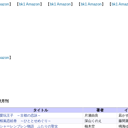
azon
】
【
bk1
Amazon
】
【
bk1
Amazon
】
【
bk1
Amazon
】
【
bk1
Amaz
azon
】
12月刊
タイトル
著者
イ
愛玩王子 ～古都の恋詠～
片瀬由良
凪か
桜嵐恋絵巻 ～ひととせめぐり～
深山くのえ
藤間
シャーレンブレン物語 ふたりの聖女
柚木空
鳴海