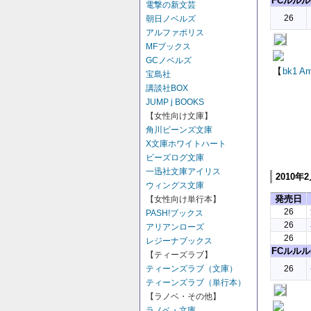
FCルルルn
電撃の新文芸
26
朝日ノベルズ
アルファポリス
MFブックス
GCノベルズ
【
bk1
Am
宝島社
講談社BOX
JUMP j BOOKS
【女性向け文庫】
角川ビーンズ文庫
X文庫ホワイトハート
ビーズログ文庫
一迅社文庫アイリス
2010年
ウィングス文庫
発売日
【女性向け単行本】
26
PASH!ブックス
26
アリアンローズ
26
レジーナブックス
FCルルルn
【ティーズラブ】
ティーンズラブ（文庫）
26
ティーンズラブ（単行本）
【ラノベ・その他】
ラノベ・文庫