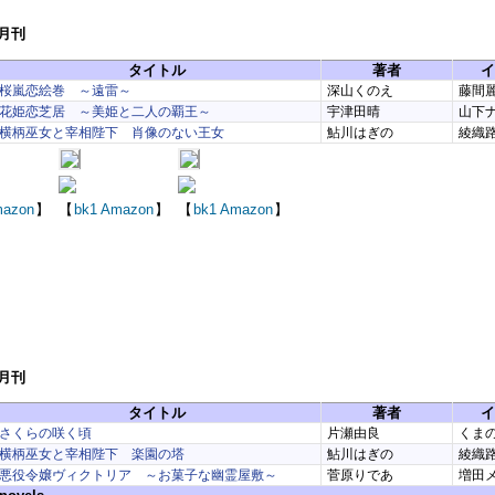
4月刊
タイトル
著者
イ
桜嵐恋絵巻 ～遠雷～
深山くのえ
藤間
花姫恋芝居 ～美姫と二人の覇王～
宇津田晴
山下
横柄巫女と宰相陛下 肖像のない王女
鮎川はぎの
綾織
azon
】
【
bk1
Amazon
】
【
bk1
Amazon
】
3月刊
タイトル
著者
イ
さくらの咲く頃
片瀬由良
くま
横柄巫女と宰相陛下 楽園の塔
鮎川はぎの
綾織
悪役令嬢ヴィクトリア ～お菓子な幽霊屋敷～
菅原りであ
増田