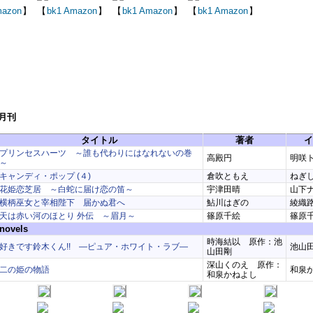
azon
】
【
bk1
Amazon
】
【
bk1
Amazon
】
【
bk1
Amazon
】
1月刊
タイトル
著者
イ
プリンセスハーツ ～誰も代わりにはなれないの巻
高殿円
明咲
～
キャンディ・ポップ (４)
倉吹ともえ
ねぎ
花姫恋芝居 ～白蛇に届け恋の笛～
宇津田晴
山下
横柄巫女と宰相陛下 届かぬ君へ
鮎川はぎの
綾織
天は赤い河のほとり 外伝 ～眉月～
篠原千絵
篠原
ovels
時海結以 原作：池
好きです鈴木くん!! ―ピュア・ホワイト・ラブ―
池山
山田剛
深山くのえ 原作：
二の姫の物語
和泉
和泉かねよし