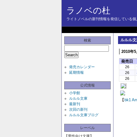
ラノベの杜
ライトノベルの新刊情報を発信している個人
ルルル文庫
検索
2010年
発売日
発売カレンダー
26
延期情報
26
26
公式情報
小学館
ルルル文庫
【
bk1
Am
最新刊
次回の新刊
ルルル文庫ブログ
レーベル
【男性向け文庫】