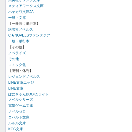
集英社オレンジ文庫
メディアワークス文庫
ハヤカワ文庫JA
一般・文庫
【一般向け単行本】
講談社ノベルス
C★NOVELSファンタジア
一般・単行本
【その他】
ノベライズ
その他
コミック化
【廃刊・休刊】
レジェンドノベルス
LINE文庫エッジ
LINE文庫
ぽにきゃんBOOKSライト
ノベルシリーズ
電撃ゲーム文庫
ノベルゼロ
コバルト文庫
ルルル文庫
KCG文庫