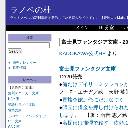
ラノベの杜
ライトノベルの新刊情報を発信している個人サイトです。 【管理人：Matsu
メイン
BL分室
J
検索
富士見ファンタジア文庫 - 20
KADOKAWA公式HP
より
発売カレンダー
延期情報
富士見ファンタジア文庫
12/20発売
レーベル
●
俺だけデイリーミッション
【男性向け文庫】
ノ・F・エナガ／絵：天野 英
角川スニーカー文庫
●
貴族令嬢。俺にだけなつく
HJ文庫
講談社ラノベ文庫
●
師匠に借金を押し付けられ
電撃文庫
します。
【著：雨音 恵／絵
このライトノベルがすご
い！文庫
●
名探偵は推理で殺す 依頼.
GA文庫