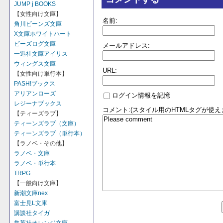
JUMP j BOOKS
【女性向け文庫】
名前:
角川ビーンズ文庫
X文庫ホワイトハート
ビーズログ文庫
メールアドレス:
一迅社文庫アイリス
ウィングス文庫
URL:
【女性向け単行本】
PASH!ブックス
アリアンローズ
ログイン情報を記憶
レジーナブックス
コメント:(スタイル用のHTMLタグが使え
【ティーズラブ】
ティーンズラブ（文庫）
ティーンズラブ（単行本）
【ラノベ・その他】
ラノベ・文庫
ラノベ・単行本
TRPG
【一般向け文庫】
新潮文庫nex
富士見L文庫
講談社タイガ