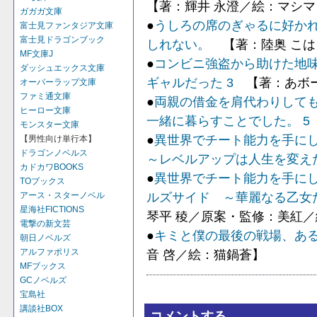
【著：輝井 永澄／絵：マシマ
ガガガ文庫
●
うしろの席のぎゃるに好かれ
富士見ファンタジア文庫
富士見ドラゴンブック
しれない。
【著：陸奥 こは
MF文庫J
●
コンビニ強盗から助けた地
ダッシュエックス文庫
ギャルだった 3
【著：あボー
オーバーラップ文庫
ファミ通文庫
●
両親の借金を肩代わりして
ヒーロー文庫
一緒に暮らすことでした。 5
モンスター文庫
●
異世界でチート能力を手にし
【男性向け単行本】
ドラゴンノベルス
～レベルアップは人生を変え
カドカワBOOKS
●
異世界でチート能力を手にし
TOブックス
ルズサイド ～華麗なる乙女
アース・スターノベル
星海社FICTIONS
琴平 稜／原案・監修：美紅／
電撃の新文芸
●
キミと僕の最後の戦場、ある
朝日ノベルズ
アルファポリス
音 啓／絵：猫鍋蒼】
MFブックス
GCノベルズ
宝島社
講談社BOX
コメントする