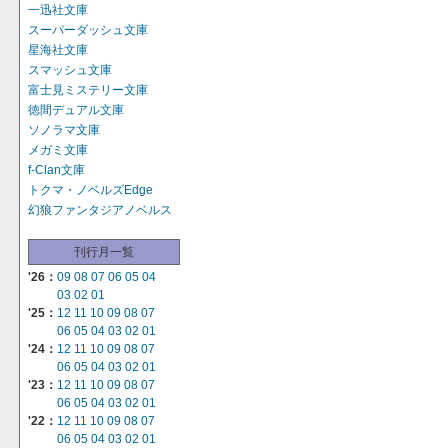
一迅社文庫
スーパーダッシュ文庫
星海社文庫
スマッシュ文庫
富士見ミステリー文庫
徳間デュアル文庫
ソノラマ文庫
メガミ文庫
f-Clan文庫
トクマ・ノベルズEdge
幻狼ファンタジアノベルス
刊行月一覧
'26：
09
08
07
06
05
04
03
02
01
'25：
12
11
10
09
08
07
06
05
04
03
02
01
'24：
12
11
10
09
08
07
06
05
04
03
02
01
'23：
12
11
10
09
08
07
06
05
04
03
02
01
'22：
12
11
10
09
08
07
06
05
04
03
02
01