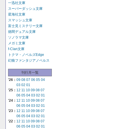
一迅社文庫
スーパーダッシュ文庫
星海社文庫
スマッシュ文庫
富士見ミステリー文庫
徳間デュアル文庫
ソノラマ文庫
メガミ文庫
f-Clan文庫
トクマ・ノベルズEdge
幻狼ファンタジアノベルス
刊行月一覧
'26：
09
08
07
06
05
04
03
02
01
'25：
12
11
10
09
08
07
06
05
04
03
02
01
'24：
12
11
10
09
08
07
06
05
04
03
02
01
'23：
12
11
10
09
08
07
06
05
04
03
02
01
'22：
12
11
10
09
08
07
06
05
04
03
02
01