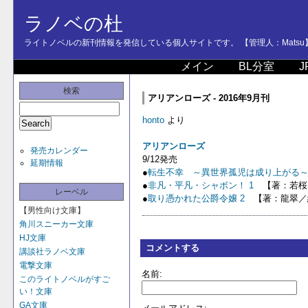
ラノベの杜
ライトノベルの新刊情報を発信している個人サイトです。 【管理人：Matsu
メイン
BL分室
J
検索
アリアンローズ - 2016年9月刊
honto
より
アリアンローズ
発売カレンダー
9/12発売
延期情報
●
転生不幸 ～異世界孤児は成り上がる～ 
●
非凡・平凡・シャボン！ 1
【著：若桜な
レーベル
●
取り憑かれた公爵令嬢 2
【著：龍翠／
【男性向け文庫】
角川スニーカー文庫
HJ文庫
コメントする
講談社ラノベ文庫
電撃文庫
名前:
このライトノベルがすご
い！文庫
GA文庫