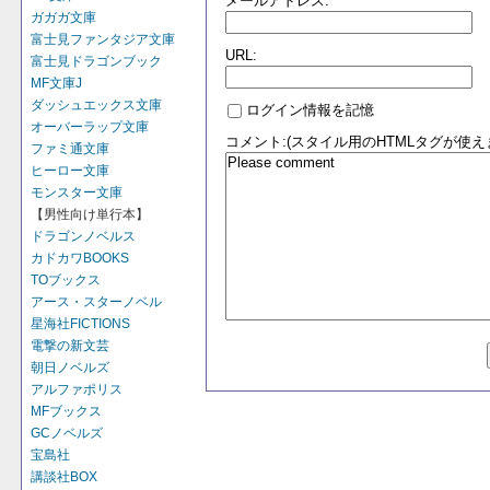
メールアドレス:
ガガガ文庫
富士見ファンタジア文庫
URL:
富士見ドラゴンブック
MF文庫J
ダッシュエックス文庫
ログイン情報を記憶
オーバーラップ文庫
コメント:(スタイル用のHTMLタグが使え
ファミ通文庫
ヒーロー文庫
モンスター文庫
【男性向け単行本】
ドラゴンノベルス
カドカワBOOKS
TOブックス
アース・スターノベル
星海社FICTIONS
電撃の新文芸
朝日ノベルズ
アルファポリス
MFブックス
GCノベルズ
宝島社
講談社BOX