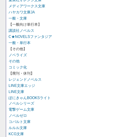
集英社オレンジ文庫
メディアワークス文庫
ハヤカワ文庫JA
一般・文庫
【一般向け単行本】
講談社ノベルス
C★NOVELSファンタジア
一般・単行本
【その他】
ノベライズ
その他
コミック化
【廃刊・休刊】
レジェンドノベルス
LINE文庫エッジ
LINE文庫
ぽにきゃんBOOKSライト
ノベルシリーズ
電撃ゲーム文庫
ノベルゼロ
コバルト文庫
ルルル文庫
KCG文庫