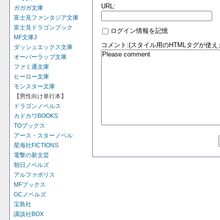
URL:
ガガガ文庫
富士見ファンタジア文庫
富士見ドラゴンブック
ログイン情報を記憶
MF文庫J
コメント:(スタイル用のHTMLタグが使え
ダッシュエックス文庫
オーバーラップ文庫
ファミ通文庫
ヒーロー文庫
モンスター文庫
【男性向け単行本】
ドラゴンノベルス
カドカワBOOKS
TOブックス
アース・スターノベル
星海社FICTIONS
電撃の新文芸
朝日ノベルズ
アルファポリス
MFブックス
GCノベルズ
宝島社
講談社BOX