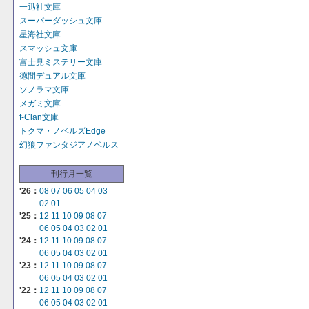
一迅社文庫
スーパーダッシュ文庫
星海社文庫
スマッシュ文庫
富士見ミステリー文庫
徳間デュアル文庫
ソノラマ文庫
メガミ文庫
f-Clan文庫
トクマ・ノベルズEdge
幻狼ファンタジアノベルス
刊行月一覧
'26：
08
07
06
05
04
03
02
01
'25：
12
11
10
09
08
07
06
05
04
03
02
01
'24：
12
11
10
09
08
07
06
05
04
03
02
01
'23：
12
11
10
09
08
07
06
05
04
03
02
01
'22：
12
11
10
09
08
07
06
05
04
03
02
01