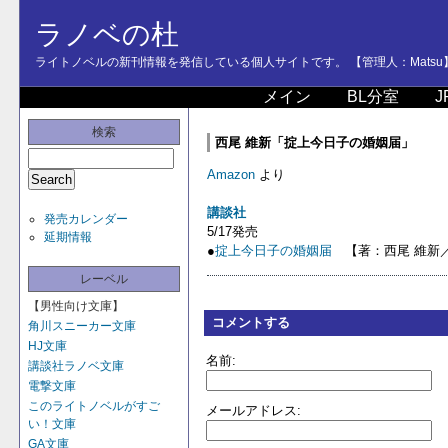
ラノベの杜
ライトノベルの新刊情報を発信している個人サイトです。 【管理人：Matsu
メイン
BL分室
J
検索
西尾 維新「掟上今日子の婚姻届」
Amazon
より
講談社
発売カレンダー
5/17発売
延期情報
●
掟上今日子の婚姻届
【著：西尾 維新／
レーベル
【男性向け文庫】
コメントする
角川スニーカー文庫
HJ文庫
名前:
講談社ラノベ文庫
電撃文庫
このライトノベルがすご
メールアドレス:
い！文庫
GA文庫