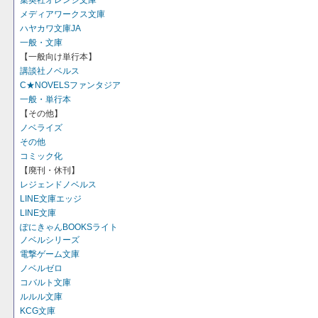
集英社オレンジ文庫
メディアワークス文庫
ハヤカワ文庫JA
一般・文庫
【一般向け単行本】
講談社ノベルス
C★NOVELSファンタジア
一般・単行本
【その他】
ノベライズ
その他
コミック化
【廃刊・休刊】
レジェンドノベルス
LINE文庫エッジ
LINE文庫
ぽにきゃんBOOKSライト
ノベルシリーズ
電撃ゲーム文庫
ノベルゼロ
コバルト文庫
ルルル文庫
KCG文庫