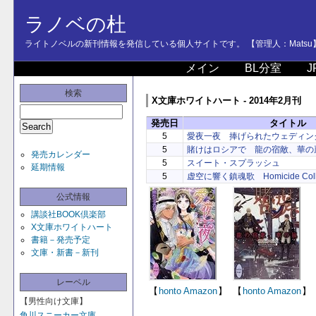
ラノベの杜
ライトノベルの新刊情報を発信している個人サイトです。 【管理人：Matsu
メイン
BL分室
J
検索
X文庫ホワイトハート - 2014年2月刊
発売日
タイトル
5
愛夜一夜 捧げられたウェディン
5
賭けはロシアで 龍の宿敵、華の
発売カレンダー
5
スイート・スプラッシュ
延期情報
5
虚空に響く鎮魂歌 Homicide Colle
公式情報
講談社BOOK倶楽部
X文庫ホワイトハート
書籍－発売予定
文庫・新書－新刊
レーベル
【
honto
Amazon
】
【
honto
Amazon
】
【男性向け文庫】
角川スニーカー文庫