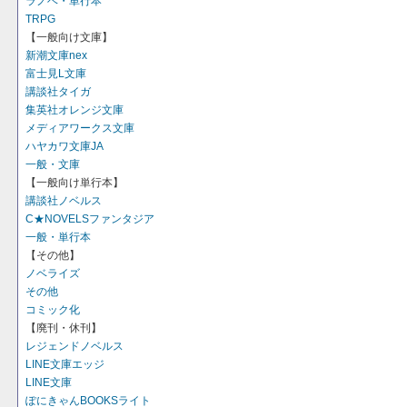
ラノベ・単行本
TRPG
【一般向け文庫】
新潮文庫nex
富士見L文庫
講談社タイガ
集英社オレンジ文庫
メディアワークス文庫
ハヤカワ文庫JA
一般・文庫
【一般向け単行本】
講談社ノベルス
C★NOVELSファンタジア
一般・単行本
【その他】
ノベライズ
その他
コミック化
【廃刊・休刊】
レジェンドノベルス
LINE文庫エッジ
LINE文庫
ぽにきゃんBOOKSライト