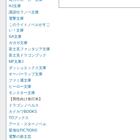
HJ文庫
講談社ラノベ文庫
電撃文庫
このライトノベルがすご
い！文庫
GA文庫
ガガガ文庫
富士見ファンタジア文庫
富士見ドラゴンブック
MF文庫J
ダッシュエックス文庫
オーバーラップ文庫
ファミ通文庫
ヒーロー文庫
モンスター文庫
【男性向け単行本】
ドラゴンノベルス
カドカワBOOKS
TOブックス
アース・スターノベル
星海社FICTIONS
電撃の新文芸