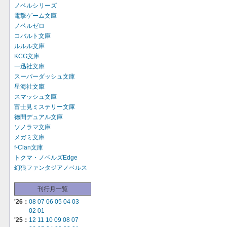
ノベルシリーズ
電撃ゲーム文庫
ノベルゼロ
コバルト文庫
ルルル文庫
KCG文庫
一迅社文庫
スーパーダッシュ文庫
星海社文庫
スマッシュ文庫
富士見ミステリー文庫
徳間デュアル文庫
ソノラマ文庫
メガミ文庫
f-Clan文庫
トクマ・ノベルズEdge
幻狼ファンタジアノベルス
刊行月一覧
'26：
08
07
06
05
04
03
02
01
'25：
12
11
10
09
08
07