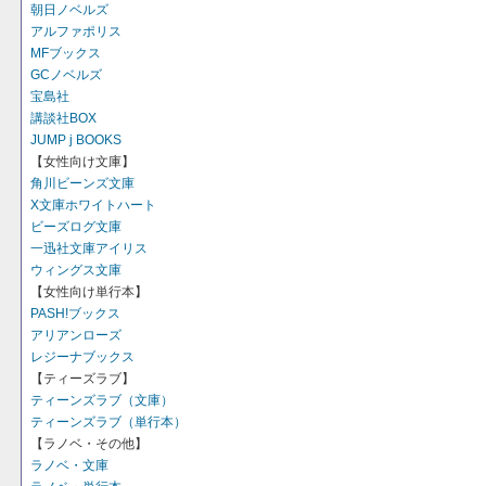
朝日ノベルズ
アルファポリス
MFブックス
GCノベルズ
宝島社
講談社BOX
JUMP j BOOKS
【女性向け文庫】
角川ビーンズ文庫
X文庫ホワイトハート
ビーズログ文庫
一迅社文庫アイリス
ウィングス文庫
【女性向け単行本】
PASH!ブックス
アリアンローズ
レジーナブックス
【ティーズラブ】
ティーンズラブ（文庫）
ティーンズラブ（単行本）
【ラノベ・その他】
ラノベ・文庫