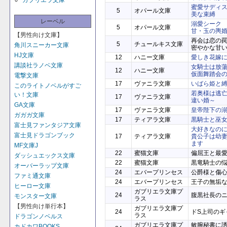
ガブリエラ文庫
蜜愛サディ
5
オパール文庫
美な束縛
レーベル
溺愛シーク
5
オパール文庫
甘・玉の輿
【男性向け文庫】
再会は恋の罠
5
チュールキス文庫
角川スニーカー文庫
密やかな甘
HJ文庫
12
ハニー文庫
愛しき花嫁
講談社ラノベ文庫
女騎士は放
12
ハニー文庫
仮面舞踏会
電撃文庫
17
ヴァニラ文庫
いばら姫と
このライトノベルがすご
若奥様は逃
い！文庫
17
ヴァニラ文庫
違い婚～
GA文庫
17
ヴァニラ文庫
皇帝陛下の
ガガガ文庫
17
ティアラ文庫
黒騎士と巫
富士見ファンタジア文庫
大好きなのに
富士見ドラゴンブック
17
ティアラ文庫
貴公子は幼
ます
MF文庫J
22
蜜猫文庫
偏屈王と最
ダッシュエックス文庫
22
蜜猫文庫
黒竜騎士の
オーバーラップ文庫
24
エバープリンセス
公爵様と傷
ファミ通文庫
24
エバープリンセス
王子の無垢
ヒーロー文庫
ガブリエラ文庫プ
24
腹黒社長の
モンスター文庫
ラス
【男性向け単行本】
ガブリエラ文庫プ
24
ドS上司のギ
ラス
ドラゴンノベルス
ガブリエラ文庫プ
敏腕秘書に
カドカワBOOKS