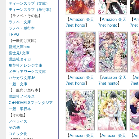
ティーンズラブ（文庫）
ティーンズラブ（単行本）
【ラノベ・その他】
【
Amazon
楽天
【
Amazon
楽天
【
Am
ラノベ・文庫
7net
honto
】
7net
honto
】
7net
ラノベ・単行本
TRPG
【一般向け文庫】
新潮文庫nex
富士見L文庫
講談社タイガ
集英社オレンジ文庫
メディアワークス文庫
【
Amazon
楽天
【
Amazon
楽天
【
A
ハヤカワ文庫JA
7net
honto
】
7net
honto
】
7net
一般・文庫
【一般向け単行本】
講談社ノベルス
C★NOVELSファンタジア
一般・単行本
【その他】
ノベライズ
その他
コミック化
【
Amazon
楽天
【
Amazon
楽天
【
Am