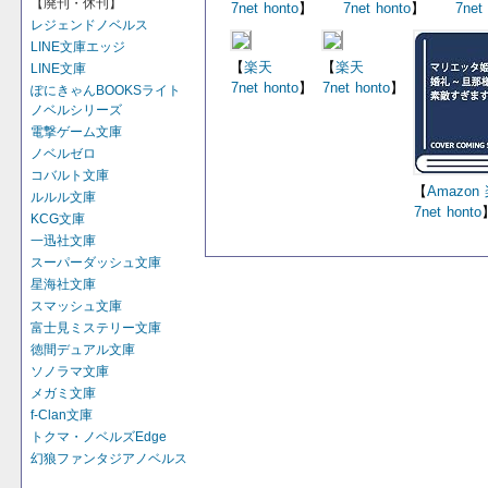
【廃刊・休刊】
7net
honto
】
7net
honto
】
7net
レジェンドノベルス
LINE文庫エッジ
【
楽天
【
楽天
LINE文庫
7net
honto
】
7net
honto
】
ぽにきゃんBOOKSライト
ノベルシリーズ
電撃ゲーム文庫
ノベルゼロ
コバルト文庫
【
Amazon
ルルル文庫
7net
honto
KCG文庫
一迅社文庫
スーパーダッシュ文庫
星海社文庫
スマッシュ文庫
富士見ミステリー文庫
徳間デュアル文庫
ソノラマ文庫
メガミ文庫
f-Clan文庫
トクマ・ノベルズEdge
幻狼ファンタジアノベルス