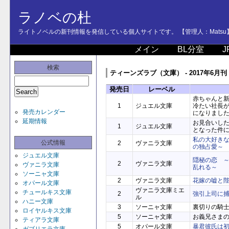
ラノベの杜
ライトノベルの新刊情報を発信している個人サイトです。 【管理人：Matsu
メイン
BL分室
J
検索
ティーンズラブ（文庫） - 2017年6月刊
発売日
レーベル
赤ちゃんと
1
ジュエル文庫
冷たい社長
発売カレンダー
になりまし
延期情報
お見合いし
1
ジュエル文庫
となった件に
私の大好き
公式情報
2
ヴァニラ文庫
の独占愛～
ジュエル文庫
隠秘の恋 
2
ヴァニラ文庫
ヴァニラ文庫
乱れる～
ソーニャ文庫
2
ヴァニラ文庫
花嫁の嘘と
オパール文庫
ヴァニラ文庫ミエ
チュールキス文庫
2
強引上司に
ル
ハニー文庫
3
ソーニャ文庫
裏切りの騎
ロイヤルキス文庫
5
ソーニャ文庫
お義兄さま
ティアラ文庫
5
オパール文庫
暴君彼氏は