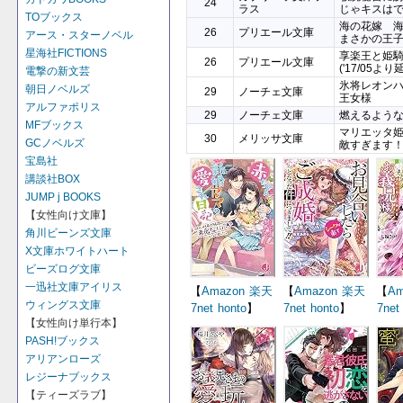
24
ラス
じゃキスは
TOブックス
海の花嫁 
26
プリエール文庫
アース・スターノベル
まさかの王
星海社FICTIONS
享楽王と姫
26
プリエール文庫
('17/05より
電撃の新文芸
氷将レオン
朝日ノベルズ
29
ノーチェ文庫
王女様
アルファポリス
29
ノーチェ文庫
燃えるよう
MFブックス
マリエッタ
30
メリッサ文庫
GCノベルズ
敵すぎます
宝島社
講談社BOX
JUMP j BOOKS
【女性向け文庫】
角川ビーンズ文庫
X文庫ホワイトハート
ビーズログ文庫
一迅社文庫アイリス
【
Amazon
楽天
【
Amazon
楽天
【
Am
ウィングス文庫
7net
honto
】
7net
honto
】
7net
【女性向け単行本】
PASH!ブックス
アリアンローズ
レジーナブックス
【ティーズラブ】