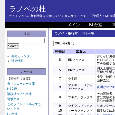
ラノベの杜
ライトノベルの新刊情報を発信している個人サイトです。 【管理人：Matsu
メイン
BL分室
J
ラノベ・単行本 - 刊行一覧
検索
2019年2月刊
発売日
出版元
発売カレンダー
おしかけ勇
5
BKブックス
たおっさん
延期情報
フを応援す
四天王最弱
5
BKブックス
レーベル
平穏な生活
小説「映画 
【男性向け文庫】
7
小学館
面探査記」
角川スニーカー文庫
アスキー・メディ
9
夜明けのブ
HJ文庫
アワークス
その冒険者
講談社ラノベ文庫
9
ツギクルブックス
体は無敵の
電撃文庫
最強の魔導
このライトノベルがすご
9
ツギクルブックス
リオンクー
い！文庫
15
サーガフォレスト
転生幼女は
GA文庫