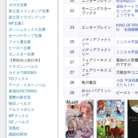
20
エンターブレイン
幼女戦記11 Ale
ガガガ文庫
成長チート
モーニングスター
22
なったが、
富士見ファンタジア文庫
ブックス
ようです８
富士見ドラゴンブック
MF文庫J
KING OF PR
23
エンターブレイン
ダッシュエックス文庫
O- 全国横
オーバーラップ文庫
メディアファクト
ファミ通文庫
25
ミニスカ宇
リー
ヒーロー文庫
メディアファクト
25
ミニスカ宇
モンスター文庫
リー
フェアリーキス ピ
最凶の人型
【男性向け単行本】
27
ュア
のですが。
ドラゴンノベルス
フェアリーキス ピ
27
万能女中コ
カドカワBOOKS
ュア
TOブックス
小説 宇宙戦
28
角川書店
士たち (４)
アース・スターノベル
みらいパブリッシ
星海社FICTIONS
28
ビースト・
ング
電撃の新文芸
朝日ノベルズ
アルファポリス
MFブックス
GCノベルズ
宝島社
講談社BOX