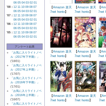
06
05
04
03
02
01
'08：
12
11
10
09
08
07
【
Amazon
楽天
【
Amazon
楽天
【
Am
06
05
04
03
02
01
7net
honto
】
7net
honto
】
7net
'07：
12
11
10
09
08
07
06
05
04
03
02
01
'06：
12
11
10
09
08
07
06
05
04
03
02
01
'05：
12
11
10
09
08
07
06
05
04
03
02
01
アンケート結果
【
Amazon
楽天
【
Amazon
楽天
【
Am
「お気に入りライトノベ
7net
honto
】
7net
honto
】
7net
ル（2017年下半期）」
('18/01)
「お気に入りライトノベ
ル（2017年上半期）」
('17/07)
「お気に入りライトノベ
ル（2016年下半期）」
('17/01)
「お気に入りライトノベ
ル（2016年上半期）」
【
Amazon
楽天
【
Amazon
楽天
【
Am
('16/07)
7net
honto
】
7net
honto
】
7net
「お気に入りライトノベ