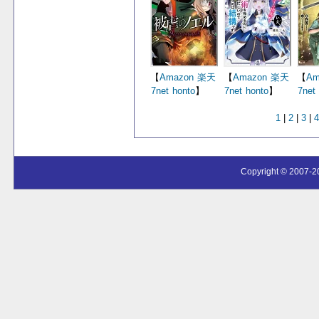
【
Amazon
楽天
【
Amazon
楽天
【
Am
7net
honto
】
7net
honto
】
7net
1
|
2
|
3
|
4
Copyright © 2007-