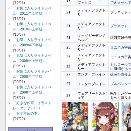
17
ブックス
できません
('12/01)
「お気に入りライトノベ
メディアファクト
21
プラネット・
ル（2011年上半期）」
リー
('11/07)
メディアファクト
「お気に入りライトノベ
21
プラネット・
リー
ル（2010年上半期）」
('10/07)
マッグガーデンノ
21
銀河英雄伝説
ベルズ
「お気に入りライトノベ
ル（2009年下半期）」
メディアファクト
25
ミニスカ宇
リー
('10/01)
メディアファクト
「お気に入りライトノベ
25
ミニスカ宇
リー
ル（2009年上半期）」
メディアファクト
もしロール
('09/07)
25
リー
にSNSがあ
「お気に入りライトノベ
27
エンターブレイン
破滅の魔導王
ル（2008年下半期）」
('09/01)
27
エンターブレイン
ブルバスター
「お気に入りライトノベ
ル（2008年上半期）」
フェアリーキス ピ
転生したゲ
27
ュア
をへし折り
('08/07)
「好きな作家、イラスト
レータ」
('08/03)
「おすすめの本」
('07/09)