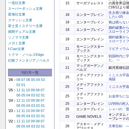
一迅社文庫
15
サーガフォレスト
の異世界辺
('18/12より
スーパーダッシュ文庫
生き残り錬
星海社文庫
18
エンターブレイン
したい05
スマッシュ文庫
18
エンターブレイン
狼は眠らない
富士見ミステリー文庫
婚約破棄か
18
エンターブレイン
スローライフ
徳間デュアル文庫
婚約破棄か
ソノラマ文庫
18
エンターブレイン
スローライフ
メガミ文庫
モーニングスター
21
リビティウ
f-Clan文庫
ブックス
トクマ・ノベルズEdge
モーニングスター
戦国時代に
21
ブックス
た。 一
幻狼ファンタジアノベルス
マッグガーデンノ
21
銀河英雄伝説
ベルズ
刊行月一覧
メディアファクト
ミニスカ宇
25
リー
海賊
'26：
08
07
06
05
04
03
メディアファクト
02
01
25
ミニスカ宇
リー
'25：
12
11
10
09
08
07
メディアファクト
06
05
04
03
02
01
25
お金持ちに
リー
'24：
12
11
10
09
08
07
25
エンターブレイン
LV999の村
06
05
04
03
02
01
25
エンターブレイン
シャバの「普
'23：
12
11
10
09
08
07
キングダム 
06
05
04
03
02
01
25
GAME NOVELS
ーブレード
'22：
12
11
10
09
08
07
アスキー・メディ
26
天華百剣 
06
05
04
03
02
01
アワークス