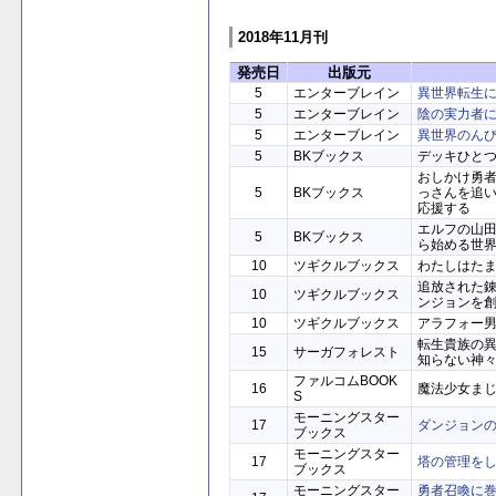
2018年11月刊
発売日
出版元
5
エンターブレイン
異世界転生
5
エンターブレイン
陰の実力者に
5
エンターブレイン
異世界のんび
5
BKブックス
デッキひと
おしかけ勇者
5
BKブックス
っさんを追
応援する
エルフの山田
5
BKブックス
ら始める世
10
ツギクルブックス
わたしはた
追放された
10
ツギクルブックス
ンジョンを
10
ツギクルブックス
アラフォー
転生貴族の
15
サーガフォレスト
知らない神
ファルコムBOOK
16
魔法少女まじ
S
モーニングスター
17
ダンジョンの
ブックス
モーニングスター
17
塔の管理をし
ブックス
モーニングスター
勇者召喚に