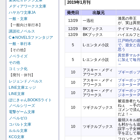
集英社オレンジ文庫
2019年1月刊
メディアワークス文庫
発売日
出版元
ハヤカワ文庫JA
漆黒の帝王
一般・文庫
12/29
一迅社
が、実は異
【一般向け単行本】
12/29
BKブックス
テイマーさん
講談社ノベルス
12/29
BKブックス
ハイエルフ
C★NOVELSファンタジア
江戸時代の
一般・単行本
5
L-エンタメ小説
で、遊女と
思う
【その他】
異世界マル
ノベライズ
5
L-エンタメ小説
に加えて毎
その他
～
コミック化
アスキー・メディ
10
ブギーポッ
アワークス
【廃刊・休刊】
アスキー・メディ
ブギーポップ
レジェンドノベルス
10
アワークス
ジネーター Pa
LINE文庫エッジ
アスキー・メディ
ブギーポップ
10
LINE文庫
アワークス
ジネーター Pa
ぽにきゃんBOOKSライト
被追放者た
ねぇ ～手
ノベルシリーズ
10
ツギクルブックス
ゴメンで済
電撃ゲーム文庫
だよ！～
ノベルゼロ
最弱スキル
も村からも
コバルト文庫
10
ツギクルブックス
誤字っ子女
ルルル文庫
字を正して
KCG文庫
フロンティ