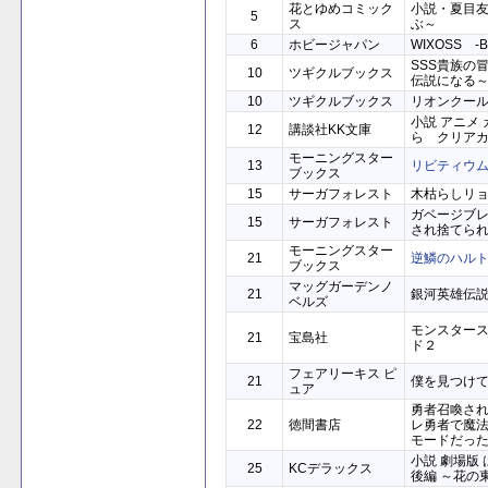
花とゆめコミック
小説・夏目
5
ス
ぶ～
6
ホビージャパン
WIXOSS -B
SSS貴族の
10
ツギクルブックス
伝説になる
10
ツギクルブックス
リオンクー
小説 アニメ
12
講談社KK文庫
ら クリア
モーニングスター
13
リビティウ
ブックス
15
サーガフォレスト
木枯らしリョ
ガベージブ
15
サーガフォレスト
され捨てら
モーニングスター
21
逆鱗のハル
ブックス
マッグガーデンノ
21
銀河英雄伝説
ベルズ
モンスター
21
宝島社
ド２
フェアリーキス ピ
21
僕を見つけ
ュア
勇者召喚さ
22
徳間書店
レ勇者で魔
モードだっ
小説 劇場版
25
KCデラックス
後編 ～花の