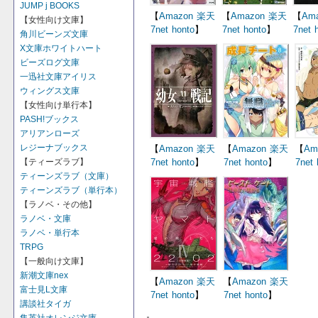
JUMP j BOOKS
【
Amazon
楽天
【
Amazon
楽天
【
Am
【女性向け文庫】
7net
honto
】
7net
honto
】
7net
角川ビーンズ文庫
X文庫ホワイトハート
ビーズログ文庫
一迅社文庫アイリス
ウィングス文庫
【女性向け単行本】
PASH!ブックス
アリアンローズ
レジーナブックス
【
Amazon
楽天
【
Amazon
楽天
【
Am
【ティーズラブ】
7net
honto
】
7net
honto
】
7net
ティーンズラブ（文庫）
ティーンズラブ（単行本）
【ラノベ・その他】
ラノベ・文庫
ラノベ・単行本
TRPG
【一般向け文庫】
新潮文庫nex
【
Amazon
楽天
【
Amazon
楽天
富士見L文庫
7net
honto
】
7net
honto
】
講談社タイガ