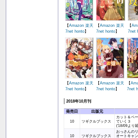
【
Amazon
楽天
【
Amazon
楽天
【
Am
7net
honto
】
7net
honto
】
7net
【
Amazon
楽天
【
Amazon
楽天
【
Ama
7net
honto
】
7net
honto
】
7net
2018年10月刊
発売日
出版元
カット＆ペ
10
ツギクルブックス
ていく３
('18/09より
おっさんの
10
ツギクルブックス
オートキャ