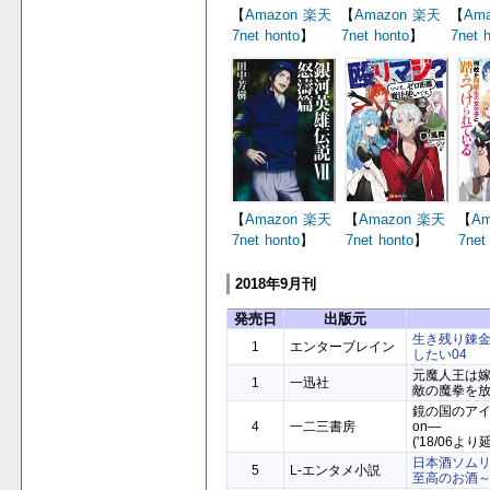
【
Amazon
楽天
【
Amazon
楽天
【
Ama
7net
honto
】
7net
honto
】
7net
【
Amazon
楽天
【
Amazon
楽天
【
Am
7net
honto
】
7net
honto
】
7net
2018年9月刊
発売日
出版元
生き残り錬
1
エンターブレイン
したい04
元魔人王は
1
一迅社
敵の魔拳を
鏡の国のアイリ
4
一二三書房
on―
('18/06より
日本酒ソム
5
L-エンタメ小説
至高のお酒