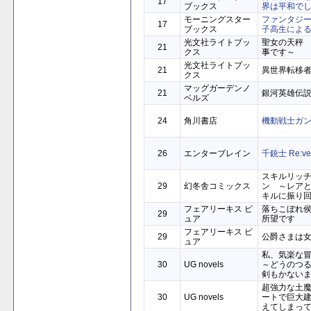
17
ブックス
界は平和で
モーニングスター
ファンタジ
17
ブックス
子高生によ
光文社ライトブッ
聖女の天秤
21
クス
事です～
光文社ライトブッ
21
異世界転移
クス
マッグガーデンノ
21
銀河英雄伝説 
ベルズ
24
角川書店
機動戦士ガン
26
エンターブレイン
千銃士 Re:ver
スキルリッ
29
幻冬舎コミックス
ン ～レア
キルに振り
フェアリーキス ピ
落ちこぼれ
29
ュア
所望です
フェアリーキス ピ
29
公爵さまは
ュア
私、気楽な
30
UG novels
～どうのつる
剣もかない
超強力な土
30
UG novels
ートで巨大
えてしまっ