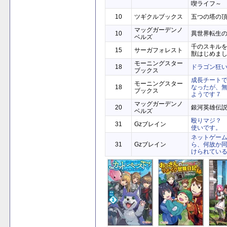
喫ライフ～
10
ツギクルブックス
五つの塔の
マッグガーデンノ
10
異世界転生
ベルズ
千のスキル
15
サーガフォレスト
獣はじめま
モーニングスター
18
ドラゴン狂
ブックス
成長チート
モーニングスター
18
なったが、
ブックス
ようです７
マッグガーデンノ
20
銀河英雄伝説 
ベルズ
殴りマジ？
31
Gzブレイン
使いです。
ネットゲー
31
Gzブレイン
ら、何故か
けられてい