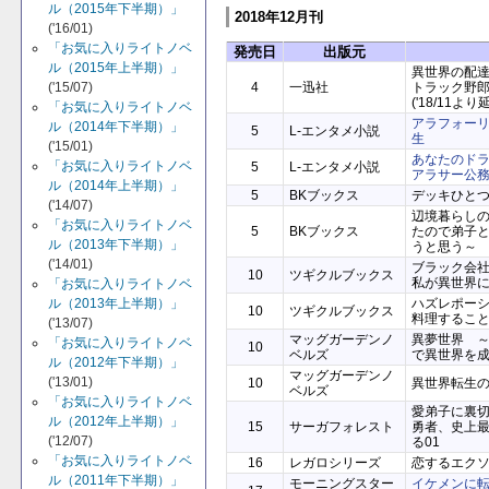
ル（2015年下半期）」
2018年12月刊
('16/01)
「お気に入りライトノベ
発売日
出版元
ル（2015年上半期）」
異世界の配
4
一迅社
トラック野
('15/07)
('18/11より
「お気に入りライトノベ
アラフォー
ル（2014年下半期）」
5
L-エンタメ小説
生
('15/01)
あなたのド
「お気に入りライトノベ
5
L-エンタメ小説
アラサー公
ル（2014年上半期）」
5
BKブックス
デッキひと
('14/07)
辺境暮らし
「お気に入りライトノベ
5
BKブックス
たので弟子
ル（2013年下半期）」
うと思う～
('14/01)
ブラック会
10
ツギクルブックス
私が異世界
「お気に入りライトノベ
ハズレポー
ル（2013年上半期）」
10
ツギクルブックス
料理するこ
('13/07)
マッグガーデンノ
異夢世界 
「お気に入りライトノベ
10
ベルズ
で異世界を
ル（2012年下半期）」
マッグガーデンノ
('13/01)
10
異世界転生
ベルズ
「お気に入りライトノベ
愛弟子に裏
ル（2012年上半期）」
15
サーガフォレスト
勇者、史上
('12/07)
る01
「お気に入りライトノベ
16
レガロシリーズ
恋するエク
ル（2011年下半期）」
モーニングスター
イケメンに