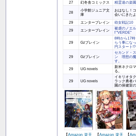
27
幻冬舎コミックス
精霊達の楽
小学館ジュニア文
おはなし！
28
庫
会いにきた
29
エンターブレイン
幼女戦記10 Vir
被虐のノエル Mo
29
エンターブレイン
f "VERDE"
8時から17
29
Gzブレイン
らう事になっ
円スタート!?
セカンド・
29
Gzブレイン
ン 理想の
す。
新米ネクロ
29
UG novels
る。
イキリオタ
29
UG novels
ラック勇者
園の保健室
【
Amazon
楽天
【
Amazon
楽天
【
Am