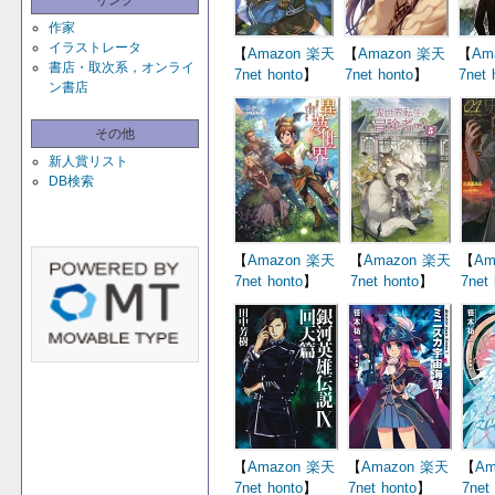
リンク
作家
イラストレータ
【
Amazon
楽天
【
Amazon
楽天
【
Am
書店・取次系，オンライ
7net
honto
】
7net
honto
】
7net
ン書店
その他
新人賞リスト
DB検索
【
Amazon
楽天
【
Amazon
楽天
【
Am
7net
honto
】
7net
honto
】
7net
【
Amazon
楽天
【
Amazon
楽天
【
Am
7net
honto
】
7net
honto
】
7net