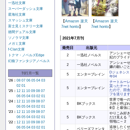
一迅社文庫
スーパーダッシュ文庫
星海社文庫
スマッシュ文庫
【
Amazon
楽天
【
Amazon
楽天
富士見ミステリー文庫
7net
honto
】
7net
honto
】
徳間デュアル文庫
ソノラマ文庫
2021年7月刊
メガミ文庫
発売日
出版元
f-Clan文庫
アンシェー
2
一迅社ノベルス
トクマ・ノベルズEdge
妃のプライ
幻狼ファンタジアノベルス
アンシェー
2
一迅社ノベルス
嬢の願いご
Dジェネシス
刊行月一覧
5
エンターブレイン
年04
'26：
08
07
06
05
04
03
チートルー
02
01
貰ったチー
5
エンターブレイン
たので、田
'25：
12
11
10
09
08
07
フを送りま
06
05
04
03
02
01
世界で唯一
'24：
12
11
10
09
08
07
5
BKブックス
力外と呼ば
06
05
04
03
02
01
剣】と最強
'23：
12
11
10
09
08
07
やりこみ好
06
05
04
03
02
01
5
BKブックス
だけ見える
領地に～２
'22：
12
11
10
09
08
07
追放したく
06
05
04
03
02
01
ベリーズファンタ