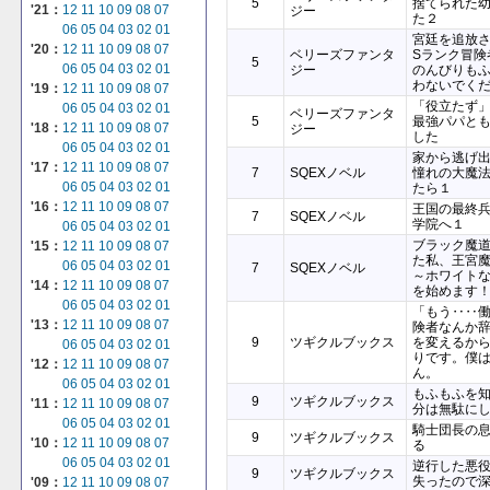
5
捨てられた
'21：
12
11
10
09
08
07
ジー
た２
06
05
04
03
02
01
宮廷を追放
'20：
12
11
10
09
08
07
ベリーズファンタ
Sランク冒険
5
06
05
04
03
02
01
ジー
のんびりも
わないでく
'19：
12
11
10
09
08
07
「役立たず
06
05
04
03
02
01
ベリーズファンタ
5
最強パパと
'18：
12
11
10
09
08
07
ジー
した
06
05
04
03
02
01
家から逃げ
'17：
12
11
10
09
08
07
7
SQEXノベル
憧れの大魔
06
05
04
03
02
01
たら１
'16：
12
11
10
09
08
07
王国の最終
7
SQEXノベル
学院へ１
06
05
04
03
02
01
ブラック魔
'15：
12
11
10
09
08
07
た私、王宮
06
05
04
03
02
01
7
SQEXノベル
～ホワイト
'14：
12
11
10
09
08
07
を始めます
06
05
04
03
02
01
「もう‥‥
'13：
12
11
10
09
08
07
険者なんか
9
ツギクルブックス
を変えるか
06
05
04
03
02
01
りです。僕
'12：
12
11
10
09
08
07
ん。
06
05
04
03
02
01
もふもふを
9
ツギクルブックス
'11：
12
11
10
09
08
07
分は無駄に
06
05
04
03
02
01
騎士団長の
9
ツギクルブックス
'10：
12
11
10
09
08
07
る
06
05
04
03
02
01
逆行した悪
9
ツギクルブックス
失ったので
'09：
12
11
10
09
08
07