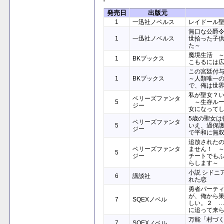
発売日
出版元
1
一迅社ノベルス
レイドール
無口な公爵
1
一迅社ノベルス
世拾った子
た～
魔境生活 
1
BKブックス
こもるには
この宮廷付
1
BKブックス
～人類唯一
で、俺は世
私が聖女？
ベリーズファンタ
5
～生存ルー
ジー
女になって
5歳の聖女は
ベリーズファンタ
5
いえ、過保
ジー
で平和に無
追放された
ベリーズファンタ
ません！ 
5
ジー
チートでも
らします～
小説 シドニ
6
講談社
れた恋
勇者パーテ
が、俺から
7
SQEXノベル
しい。２ 
に追って来
万能「村づ
7
SQEXノベル