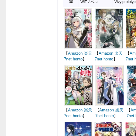
30
WITノベル
Vivy prototyp
【
Amazon
楽天
【
Amazon
楽天
【
Am
7net
honto
】
7net
honto
】
7net
【
Amazon
楽天
【
Amazon
楽天
【
Am
7net
honto
】
7net
honto
】
7net