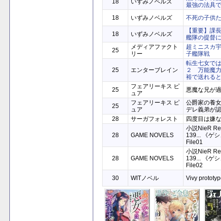
18
いずみノベルズ
最強の法具
18
いずみノベルズ
不死の子供
【重要】課長
18
いずみノベルズ
艦隊の提督
メディアファクト
超ミニスカ
25
リー
子艦隊戦
転生七女で
25
エンターブレイン
２ 万能魔
裕で送れると
フェアリーキス ピ
25
悪魔な兄が
ュア
フェアリーキス ピ
公爵家の養
25
ュア
デレ義弟が
28
サーガフォレスト
四度目は嫌
小説NieR Repl
28
GAME NOVELS
139... 
File01
小説NieR Repl
28
GAME NOVELS
139... 
File02
‎30
WITノベル
Vivy prototyp