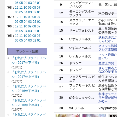
マッグガーデン・
06
05
04
03
02
01
9
元、落ちこ
ノベルズ
'08：
12
11
10
09
08
07
モーニングスター
06
05
04
03
02
01
12
家の猫がポ
ブックス
'07：
12
11
10
09
08
07
スクウェア・エニ
小説FINAL F
06
05
04
03
02
01
15
ックス
Trace of Two
'06：
12
11
10
09
08
07
異世界領地
15
サーガフォレスト
06
05
04
03
02
01
公共事業～
'05：
12
11
10
09
08
07
妖精美少女
16
いずみノベルズ
06
05
04
03
02
01
るんだが？
ネメシス戦域
16
いずみノベルズ
アシア電撃
アンケート結果
ネット通販
16
いずみノベルズ
「お気に入りライトノベ
師 (２)
ル（2017年下半期）」
26
ドワンゴ
魔空士の翼 Sk
('18/01)
さらば勇者
26
ドワンゴ
GOODBYE M
「お気に入りライトノベ
フェアリーキス ピ
転生ぽっち
ル（2017年上半期）」
27
ュア
んを所望致
('17/07)
フェアリーキス ピ
悲惨な結婚
「お気に入りライトノベ
27
ュア
な侯爵様と
ル（2016年下半期）」
相棒はスライ
('17/01)
30
幻冬舎コミックス
得た僕が最
「お気に入りライトノベ
がる～
ル（2016年上半期）」
30
WITノベル
Vivy prototyp
('16/07)
「お気に入りライトノベ