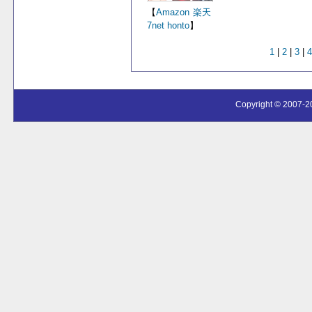
【
Amazon
楽天
7net
honto
】
1
|
2
|
3
|
4
Copyright © 2007-