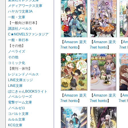
集英社オレンジ文庫
メディアワークス文庫
ハヤカワ文庫JA
一般・文庫
【一般向け単行本】
講談社ノベルス
C★NOVELSファンタジア
一般・単行本
【
Amazon
楽天
【
Amazon
楽天
【
Am
【その他】
7net
honto
】
7net
honto
】
7net
ノベライズ
その他
コミック化
【廃刊・休刊】
レジェンドノベルス
LINE文庫エッジ
LINE文庫
ぽにきゃんBOOKSライト
【
Amazon
楽天
【
Amazon
楽天
【
Am
ノベルシリーズ
7net
honto
】
7net
honto
】
7net
電撃ゲーム文庫
ノベルゼロ
コバルト文庫
ルルル文庫
KCG文庫