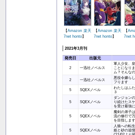
【
Amazon
楽天
【
Amazon
楽天
【
Ama
7net
honto
】
7net
honto
】
7net
h
2021年3月刊
発売日
出版元
軍人少女、
2
一迅社ノベルス
ことになり
ム？そんな
悪役令嬢ら
2
一迅社ノベルス
フります
わたしはふ
5
SQEXノベル
３
ダンジョンの
5
SQEXノベル
り続けたス
を受け最強
魔剣の弟子
5
SQEXノベル
流の修行で
を目指しま
人狼への転生
5
SQEXノベル
姫と砂の追
('21/02より