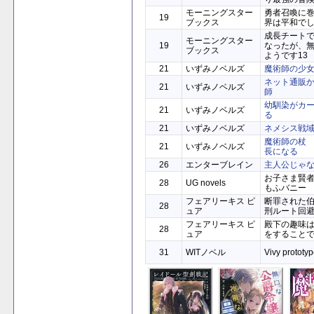
モーニングスター
勇者召喚に
19
ブックス
界は平和でし
成長チート
モーニングスター
19
なったが、
ブックス
ようです13
21
いずみノベルズ
魔術師の少
ネット通販
21
いずみノベルズ
師
幼馴染がカ
21
いずみノベルズ
る
21
いずみノベルズ
ネメシス戦
魔術師の杖
21
いずみノベルズ
長になる
26
エンターブレイン
主人公じゃな
お子さま賢者の
28
UG novels
もふバニー
フェアリーキス ピ
断罪された
28
ュア
刑ルート回
フェアリーキス ピ
殿下の趣味
28
ュア
をすること
31
WITノベル
Vivy prototyp