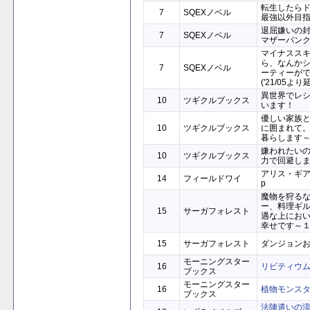
転生したら
7
SQEXノベル
最強以外目指
退屈嫌いの
7
SQEXノベル
マザーパン
マイナスス
ら、なんか
7
SQEXノベル
ーティーが
('21/05より
異世界でレ
10
ツギクルブックス
います！
優しい家族
10
ツギクルブックス
に囲まれて
暮らします
嫌われたい
10
ツギクルブックス
力で回避し
アリス・ギア・
14
フィールドワイ
p
魔物を狩る
ー、料理ギ
15
サーガフォレスト
遇な上にお
幸せです～
15
サーガフォレスト
ダンジョン
モーニングスター
16
リビティウム
ブックス
モーニングスター
16
植物モンス
ブックス
法陣遣いの