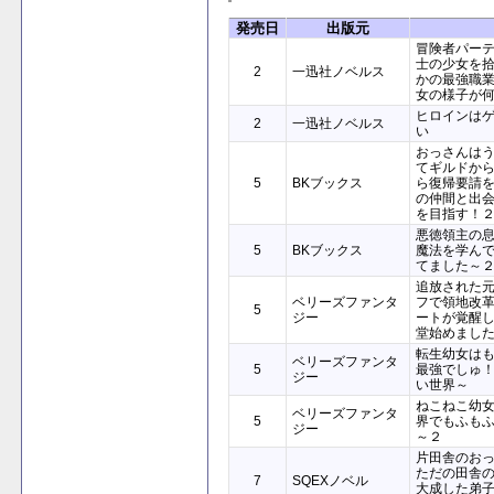
発売日
出版元
冒険者パー
士の少女を
2
一迅社ノベルス
かの最強職業
女の様子が
ヒロインは
2
一迅社ノベルス
い
おっさんは
てギルドか
5
BKブックス
ら復帰要請
の仲間と出
を目指す！
悪徳領主の息
5
BKブックス
魔法を学ん
てました～
追放された
ベリーズファンタ
フで領地改
5
ジー
ートが覚醒
堂始めまし
転生幼女は
ベリーズファンタ
5
最強でしゅ
ジー
い世界～
ねこねこ幼
ベリーズファンタ
5
界でもふも
ジー
～２
片田舎のお
ただの田舎
7
SQEXノベル
大成した弟