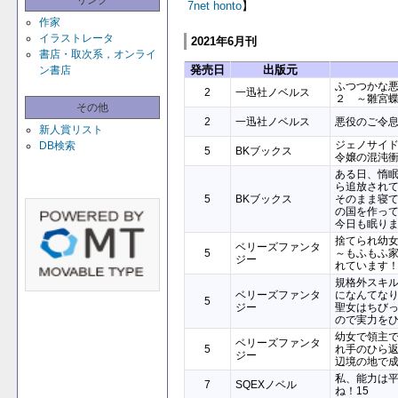
リンク
7net
honto
】
作家
イラストレータ
2021年6月刊
書店・取次系，オンライ
発売日
出版元
ン書店
ふつつかな
2
一迅社ノベルス
２ ～雛宮
その他
2
一迅社ノベルス
悪役のご令
新人賞リスト
ジェノサイ
DB検索
5
BKブックス
令嬢の混沌
ある日、惰
ら追放され
5
BKブックス
そのまま寝
の国を作っ
今日も眠り
捨てられ幼
ベリーズファンタ
5
～もふもふ
ジー
れています
規格外スキ
ベリーズファンタ
になんてな
5
ジー
聖女はちび
ので実力を
幼女で領主で
ベリーズファンタ
5
れ手のひら
ジー
辺境の地で
私、能力は
7
SQEXノベル
ね！15