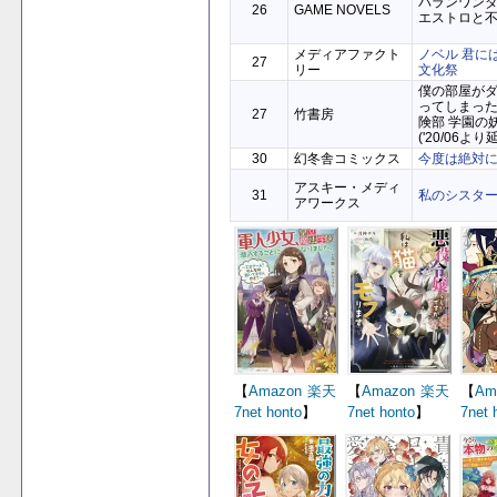
バランワン
26
GAME NOVELS
エストロと
メディアファクト
ノベル 君に
27
リー
文化祭
僕の部屋が
ってしまっ
27
竹書房
険部 学園の
('20/06より
30
幻冬舎コミックス
今度は絶対
アスキー・メディ
31
私のシスタ
アワークス
【
Amazon
楽天
【
Amazon
楽天
【
Am
7net
honto
】
7net
honto
】
7net