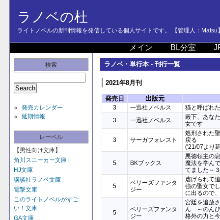
ラノベの杜
ライトノベルの新刊情報を発信している個人サイトです。 【管理人：Matsu
メイン
BL分室
J
ラノベ・単行本 - 刊行一覧
検索
2021年8月刊
発売日
出版元
発売カレンダー
3
一迅社ノベルス
猫と呼ばれ
延期情報
殿下、あな
3
一迅社ノベルス
女です
処刑された
レーベル
3
サーガフォレスト
戻る
('21/07より
【男性向け文庫】
悪徳領主の息
角川スニーカー文庫
5
BKブックス
魔法を学ん
HJ文庫
てました～
虐げられて
講談社ラノベ文庫
ベリーズファンタ
5
強の聖女で
電撃文庫
ジー
に出るので
このライトノベルがすご
宮廷を追放
い！文庫
ベリーズファンタ
ん ～のん
5
ジー
格外の力と
GA文庫