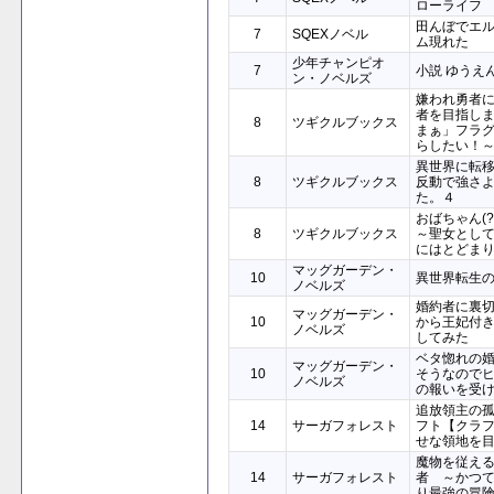
ローライフ
田んぼでエ
7
SQEXノベル
ム現れた
少年チャンピオ
7
小説 ゆうえ
ン・ノベルズ
嫌われ勇者
者を目指し
8
ツギクルブックス
まぁ」フラ
らしたい！
異世界に転
8
ツギクルブックス
反動で強さ
た。４
おばちゃん(
8
ツギクルブックス
～聖女とし
にはとどま
マッグガーデン・
10
異世界転生の
ノベルズ
婚約者に裏
マッグガーデン・
10
から王妃付
ノベルズ
してみた
ベタ惚れの
マッグガーデン・
10
そうなので
ノベルズ
の報いを受
追放領主の
14
サーガフォレスト
フト【クラ
せな領地を
魔物を従える
14
サーガフォレスト
者 ～かつ
り最強の冒