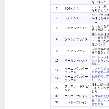
ない件～１
この度、私
7
SQEXノベル
なりました
パイプ使い
7
SQEXノベル
が使える毒
～１
もふもふを
9
ツギクルブックス
分は無駄に
悪役令嬢は
～好き勝手
9
ツギクルブックス
『王太子妃
るのですが
没落貴族の俺
9
ツギクルブックス
器用貧乏』
バートレッ
15
サーガフォレスト
イフしたい
闘記～
モーニングスター
キスから始
19
ブックス
台特急北斗
モーニングスター
戦国時代に
19
ブックス
た。 四
憧れの騎士様
フェアリーキス ピ
27
いしたら相
ュア
した
30
エンターブレイン
異世界のんび
異世界のんび
30
エンターブレイン
付特装版