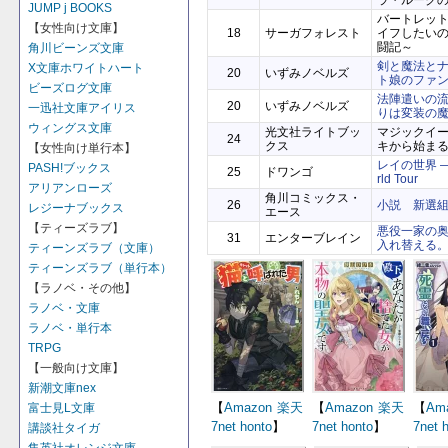
ラ・ルーク
JUMP j BOOKS
バートレッ
【女性向け文庫】
18
サーガフォレスト
イフしたい
闘記～
角川ビーンズ文庫
剣と魔法とナ
X文庫ホワイトハート
20
いずみノベルズ
ト娘のファ
ビーズログ文庫
法陣遣いの流
20
いずみノベルズ
一迅社文庫アイリス
りは変装の
ウィングス文庫
光文社ライトブッ
マジックイ
24
クス
キから始ま
【女性向け単行本】
レイの世界 ―R
PASH!ブックス
25
ドワンゴ
rld Tour
アリアンローズ
角川コミックス・
26
小説 新選
レジーナブックス
エース
【ティーズラブ】
悪役一家の
31
エンターブレイン
入れ替える。 
ティーンズラブ（文庫）
ティーンズラブ（単行本）
【ラノベ・その他】
ラノベ・文庫
ラノベ・単行本
TRPG
【一般向け文庫】
新潮文庫nex
【
Amazon
楽天
【
Amazon
楽天
【
Am
富士見L文庫
7net
honto
】
7net
honto
】
7net
講談社タイガ