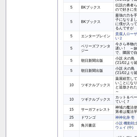
伝説の勇者
5
BKブックス
ので好きに
最強の力を
子になりま
5
BKブックス
に僕が入っ
るんですが
貴腐人ロー
5
エンターブレイン
い２
今さら本物
ベリーズファンタ
5
遅い！ ～
ジー
で、隣国で
小説 火の鳥
5
朝日新聞出版
('21/02より
小説 火の鳥
5
朝日新聞出版
('21/02より
薬屋経営し
いことにな
10
ツギクルブックス
と追放され
～
カット＆ペ
10
ツギクルブックス
ていく７
神域の魔法
15
サーガフォレスト
第者は魔法
25
ドワンゴ
神神化身 壱
小説 機動戦
26
角川書店
ウェイ (中)