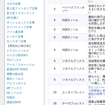
い～
ガガガ文庫
追放された
ベリーズファンタ
富士見ファンタジア文庫
5
ままに生き
ジー
い
富士見ドラゴンブック
魔剣の弟子
MF文庫J
6
SQEXノベル
流の修行で
ダッシュエックス文庫
を目指しま
オーバーラップ文庫
悪役令嬢は
6
SQEXノベル
た!?２
ファミ通文庫
逃がした魚
ヒーロー文庫
6
SQEXノベル
た魚が大き
モンスター文庫
最高難度迷
【男性向け単行本】
にされたSラ
6
SQEXノベル
まくって誰
ドラゴンノベルス
俺の勘だと
カドカワBOOKS
思う～１
TOブックス
6
ツギクルブックス
追放悪役令
アース・スターノベル
異世界に転
6
ツギクルブックス
反動で強さ
星海社FICTIONS
た。５
電撃の新文芸
妹ちゃん、
朝日ノベルズ
6
ツギクルブックス
た ～え、
「○○返し」
アルファポリス
Sランクパー
MFブックス
で世界樹と
10
エンターブレイン
GCノベルズ
固定の世界
長！～
宝島社
我輩は猫魔
講談社BOX
18
サーガフォレスト