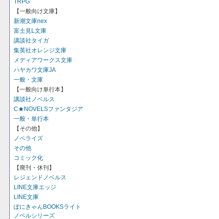
TRPG
【一般向け文庫】
新潮文庫nex
富士見L文庫
講談社タイガ
集英社オレンジ文庫
メディアワークス文庫
ハヤカワ文庫JA
一般・文庫
【一般向け単行本】
講談社ノベルス
C★NOVELSファンタジア
一般・単行本
【その他】
ノベライズ
その他
コミック化
【廃刊・休刊】
レジェンドノベルス
LINE文庫エッジ
LINE文庫
ぽにきゃんBOOKSライト
ノベルシリーズ