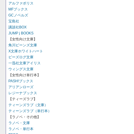
アルファポリス
MFブックス
GCノベルズ
宝島社
講談社BOX
JUMP j BOOKS
【女性向け文庫】
角川ビーンズ文庫
X文庫ホワイトハート
ビーズログ文庫
一迅社文庫アイリス
ウィングス文庫
【女性向け単行本】
PASH!ブックス
アリアンローズ
レジーナブックス
【ティーズラブ】
ティーンズラブ（文庫）
ティーンズラブ（単行本）
【ラノベ・その他】
ラノベ・文庫
ラノベ・単行本