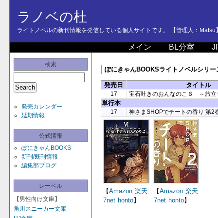
ラノベの杜
ライトノベルの新刊情報を発信している個人サイトです。 【管理人：Matsu
メイン
BL分室
J
検索
ぽにきゃんBOOKSライトノベルシリーズ -
発売日
タイトル
17
宝石吐きのおんなのこ６ ～旅立
単行本
発売カレンダー
17
神さまSHOPでチートの香り 第2
延期情報
公式情報
ぽにきゃんBOOKS
新刊/既刊情報
編集部ブログ
レーベル
【
Amazon
楽天
【
Amazon
楽天
【男性向け文庫】
7net
honto
】
7net
honto
】
角川スニーカー文庫