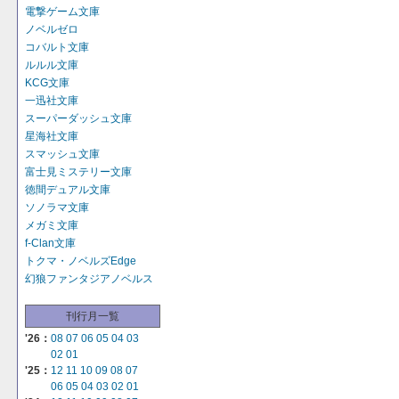
電撃ゲーム文庫
ノベルゼロ
コバルト文庫
ルルル文庫
KCG文庫
一迅社文庫
スーパーダッシュ文庫
星海社文庫
スマッシュ文庫
富士見ミステリー文庫
徳間デュアル文庫
ソノラマ文庫
メガミ文庫
f-Clan文庫
トクマ・ノベルズEdge
幻狼ファンタジアノベルス
刊行月一覧
'26：
08
07
06
05
04
03
02
01
'25：
12
11
10
09
08
07
06
05
04
03
02
01