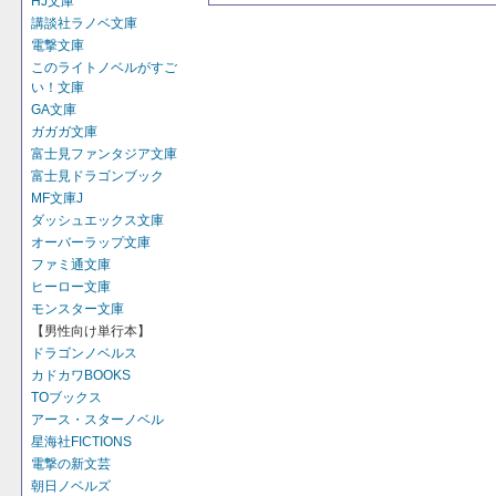
HJ文庫
講談社ラノベ文庫
電撃文庫
このライトノベルがすご
い！文庫
GA文庫
ガガガ文庫
富士見ファンタジア文庫
富士見ドラゴンブック
MF文庫J
ダッシュエックス文庫
オーバーラップ文庫
ファミ通文庫
ヒーロー文庫
モンスター文庫
【男性向け単行本】
ドラゴンノベルス
カドカワBOOKS
TOブックス
アース・スターノベル
星海社FICTIONS
電撃の新文芸
朝日ノベルズ