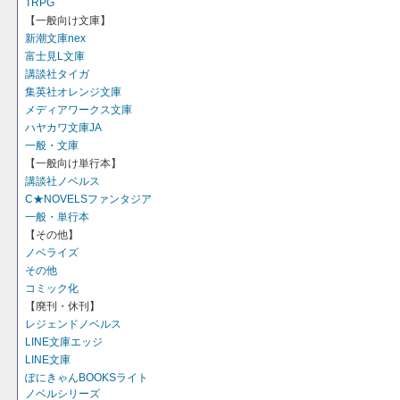
TRPG
【一般向け文庫】
新潮文庫nex
富士見L文庫
講談社タイガ
集英社オレンジ文庫
メディアワークス文庫
ハヤカワ文庫JA
一般・文庫
【一般向け単行本】
講談社ノベルス
C★NOVELSファンタジア
一般・単行本
【その他】
ノベライズ
その他
コミック化
【廃刊・休刊】
レジェンドノベルス
LINE文庫エッジ
LINE文庫
ぽにきゃんBOOKSライト
ノベルシリーズ