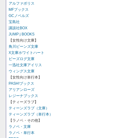
アルファポリス
MFブックス
GCノベルズ
宝島社
講談社BOX
JUMP j BOOKS
【女性向け文庫】
角川ビーンズ文庫
X文庫ホワイトハート
ビーズログ文庫
一迅社文庫アイリス
ウィングス文庫
【女性向け単行本】
PASH!ブックス
アリアンローズ
レジーナブックス
【ティーズラブ】
ティーンズラブ（文庫）
ティーンズラブ（単行本）
【ラノベ・その他】
ラノベ・文庫
ラノベ・単行本