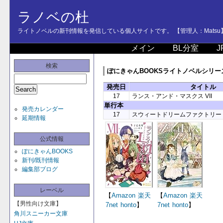
ラノベの杜
ライトノベルの新刊情報を発信している個人サイトです。 【管理人：Matsu
メイン
BL分室
J
検索
ぽにきゃんBOOKSライトノベルシリーズ -
発売日
タイトル
17
ランス・アンド・マスクス VII
単行本
発売カレンダー
17
スウィートドリームファクトリー
延期情報
公式情報
ぽにきゃんBOOKS
新刊/既刊情報
編集部ブログ
レーベル
【
Amazon
楽天
【
Amazon
楽天
【男性向け文庫】
7net
honto
】
7net
honto
】
角川スニーカー文庫