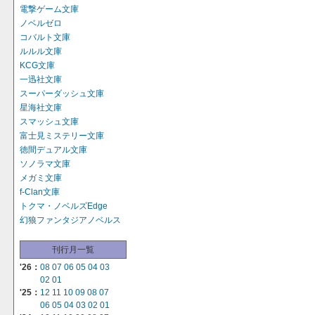
電撃ゲーム文庫
ノベルゼロ
コバルト文庫
ルルル文庫
KCG文庫
一迅社文庫
スーパーダッシュ文庫
星海社文庫
スマッシュ文庫
富士見ミステリー文庫
徳間デュアル文庫
ソノラマ文庫
メガミ文庫
f-Clan文庫
トクマ・ノベルズEdge
幻狼ファンタジアノベルス
刊行月一覧
'26：
08
07
06
05
04
03
02
01
'25：
12
11
10
09
08
07
06
05
04
03
02
01