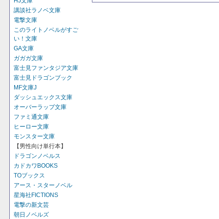
HJ文庫
講談社ラノベ文庫
電撃文庫
このライトノベルがすご
い！文庫
GA文庫
ガガガ文庫
富士見ファンタジア文庫
富士見ドラゴンブック
MF文庫J
ダッシュエックス文庫
オーバーラップ文庫
ファミ通文庫
ヒーロー文庫
モンスター文庫
【男性向け単行本】
ドラゴンノベルス
カドカワBOOKS
TOブックス
アース・スターノベル
星海社FICTIONS
電撃の新文芸
朝日ノベルズ