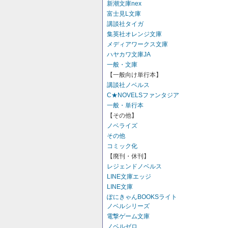
新潮文庫nex
富士見L文庫
講談社タイガ
集英社オレンジ文庫
メディアワークス文庫
ハヤカワ文庫JA
一般・文庫
【一般向け単行本】
講談社ノベルス
C★NOVELSファンタジア
一般・単行本
【その他】
ノベライズ
その他
コミック化
【廃刊・休刊】
レジェンドノベルス
LINE文庫エッジ
LINE文庫
ぽにきゃんBOOKSライト
ノベルシリーズ
電撃ゲーム文庫
ノベルゼロ