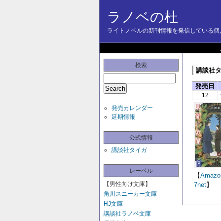
ラノベの杜
ライトノベルの新刊情報を発信している個人
検索
講談社タイ
発売日
12
発売カレンダー
延期情報
公式情報
講談社タイガ
レーベル
【
Amazo
【男性向け文庫】
7net
】
角川スニーカー文庫
HJ文庫
講談社ラノベ文庫