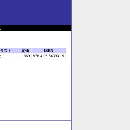
ム
ラスト
定価
ISBN
秋
869
978-4-06-543931-9