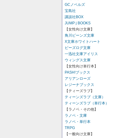
GCノベルズ
宝島社
講談社BOX
JUMP j BOOKS
【女性向け文庫】
角川ビーンズ文庫
X文庫ホワイトハート
ビーズログ文庫
一迅社文庫アイリス
ウィングス文庫
【女性向け単行本】
PASH!ブックス
アリアンローズ
レジーナブックス
【ティーズラブ】
ティーンズラブ（文庫）
ティーンズラブ（単行本）
【ラノベ・その他】
ラノベ・文庫
ラノベ・単行本
TRPG
【一般向け文庫】