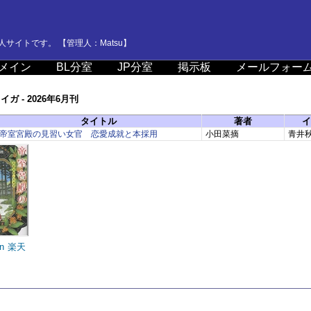
サイトです。 【管理人：Matsu】
メイン
BL分室
JP分室
掲示板
メールフォー
ガ - 2026年6月刊
タイトル
著者
イ
帝室宮殿の見習い女官 恋愛成就と本採用
小田菜摘
青井
n
楽天