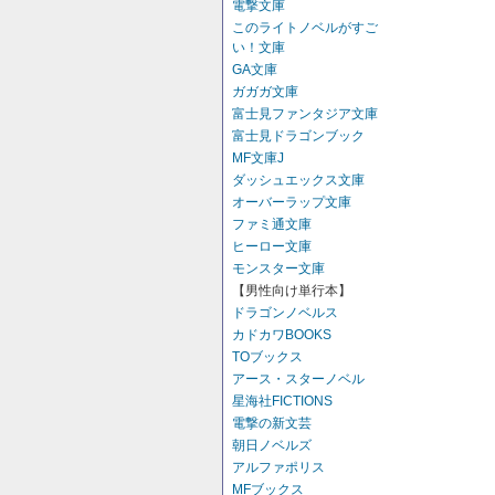
電撃文庫
このライトノベルがすご
い！文庫
GA文庫
ガガガ文庫
富士見ファンタジア文庫
富士見ドラゴンブック
MF文庫J
ダッシュエックス文庫
オーバーラップ文庫
ファミ通文庫
ヒーロー文庫
モンスター文庫
【男性向け単行本】
ドラゴンノベルス
カドカワBOOKS
TOブックス
アース・スターノベル
星海社FICTIONS
電撃の新文芸
朝日ノベルズ
アルファポリス
MFブックス