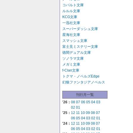
コバルト文庫
ルルル文庫
KCG文庫
一迅社文庫
スーパーダッシュ文庫
星海社文庫
スマッシュ文庫
富士見ミステリー文庫
徳間デュアル文庫
ソノラマ文庫
メガミ文庫
f-Clan文庫
トクマ・ノベルズEdge
幻狼ファンタジアノベルス
刊行月一覧
'26：
08
07
06
05
04
03
02
01
'25：
12
11
10
09
08
07
06
05
04
03
02
01
'24：
12
11
10
09
08
07
06
05
04
03
02
01