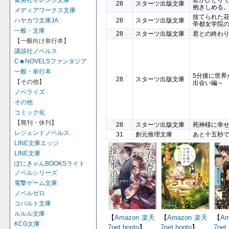
集英社オレンジ文庫
君がひとり
28
スターツ出版文庫
抱きしめる
メディアワークス文庫
捨てられた
ハヤカワ文庫JA
28
スターツ出版文庫
帝都女学院
一般・文庫
28
スターツ出版文庫
君との終わ
【一般向け単行本】
講談社ノベルス
C★NOVELSファンタジア
一般・単行本
5分後に世界
28
スターツ出版文庫
【その他】
出会い編～
ノベライズ
その他
コミック化
【廃刊・休刊】
28
スターツ出版文庫
死神様に幸
レジェンドノベルス
31
創元推理文庫
あと十五秒
LINE文庫エッジ
LINE文庫
ぽにきゃんBOOKSライト
ノベルシリーズ
電撃ゲーム文庫
ノベルゼロ
コバルト文庫
ルルル文庫
【
Amazon
楽天
【
Amazon
楽天
【
Am
KCG文庫
7net
honto
】
7net
honto
】
7net