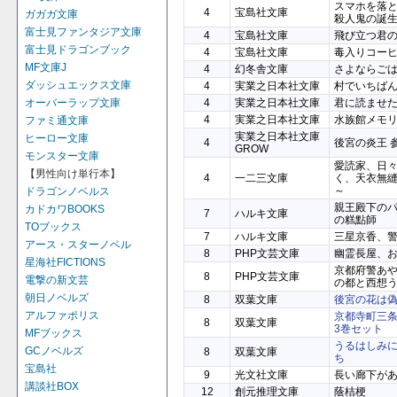
スマホを落
4
宝島社文庫
ガガガ文庫
殺人鬼の誕
富士見ファンタジア文庫
4
宝島社文庫
飛び立つ君
富士見ドラゴンブック
4
宝島社文庫
毒入りコー
MF文庫J
4
幻冬舎文庫
さよならご
ダッシュエックス文庫
4
実業之日本社文庫
村でいちば
オーバーラップ文庫
4
実業之日本社文庫
君に読ませ
4
実業之日本社文庫
水族館メモ
ファミ通文庫
実業之日本社文庫
ヒーロー文庫
4
後宮の炎王 
GROW
モンスター文庫
愛読家、日
【男性向け単行本】
4
一二三文庫
く、天衣無
～
ドラゴンノベルス
親王殿下の
カドカワBOOKS
7
ハルキ文庫
の糕點師
TOブックス
7
ハルキ文庫
三星京香、
アース・スターノベル
8
PHP文芸文庫
幽霊長屋、お
星海社FICTIONS
京都府警あ
8
PHP文芸文庫
電撃の新文芸
の都と西想
朝日ノベルズ
8
双葉文庫
後宮の花は
アルファポリス
京都寺町三
8
双葉文庫
3巻セット
MFブックス
うるはしみ
GCノベルズ
8
双葉文庫
ち
宝島社
9
光文社文庫
長い廊下があ
講談社BOX
12
創元推理文庫
蔭桔梗