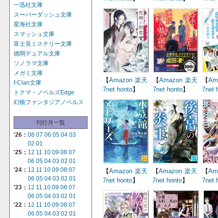
一迅社文庫
スーパーダッシュ文庫
星海社文庫
スマッシュ文庫
富士見ミステリー文庫
徳間デュアル文庫
ソノラマ文庫
メガミ文庫
【
Amazon
楽天
【
Amazon
楽天
【
Am
f-Clan文庫
7net
honto
】
7net
honto
】
7net
トクマ・ノベルズEdge
幻狼ファンタジアノベルス
刊行月一覧
'26：
08
07
06
05
04
03
02
01
'25：
12
11
10
09
08
07
06
05
04
03
02
01
'24：
12
11
10
09
08
07
【
Amazon
楽天
【
Amazon
楽天
【
Am
06
05
04
03
02
01
7net
honto
】
7net
honto
】
7net
'23：
12
11
10
09
08
07
06
05
04
03
02
01
'22：
12
11
10
09
08
07
06
05
04
03
02
01