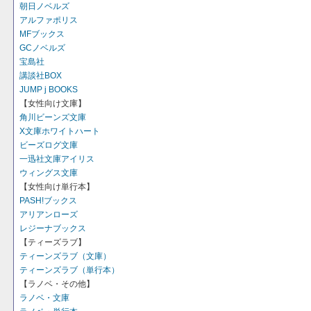
朝日ノベルズ
アルファポリス
MFブックス
GCノベルズ
宝島社
講談社BOX
JUMP j BOOKS
【女性向け文庫】
角川ビーンズ文庫
X文庫ホワイトハート
ビーズログ文庫
一迅社文庫アイリス
ウィングス文庫
【女性向け単行本】
PASH!ブックス
アリアンローズ
レジーナブックス
【ティーズラブ】
ティーンズラブ（文庫）
ティーンズラブ（単行本）
【ラノベ・その他】
ラノベ・文庫