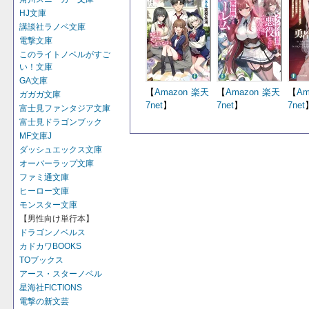
HJ文庫
講談社ラノベ文庫
電撃文庫
このライトノベルがすご
い！文庫
GA文庫
【
Amazon
楽天
【
Amazon
楽天
【
Am
ガガガ文庫
7net
】
7net
】
7net
富士見ファンタジア文庫
富士見ドラゴンブック
MF文庫J
ダッシュエックス文庫
オーバーラップ文庫
ファミ通文庫
ヒーロー文庫
モンスター文庫
【男性向け単行本】
ドラゴンノベルス
カドカワBOOKS
TOブックス
アース・スターノベル
星海社FICTIONS
電撃の新文芸