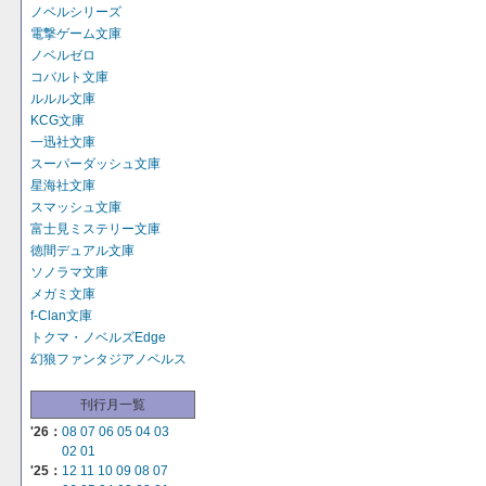
ノベルシリーズ
電撃ゲーム文庫
ノベルゼロ
コバルト文庫
ルルル文庫
KCG文庫
一迅社文庫
スーパーダッシュ文庫
星海社文庫
スマッシュ文庫
富士見ミステリー文庫
徳間デュアル文庫
ソノラマ文庫
メガミ文庫
f-Clan文庫
トクマ・ノベルズEdge
幻狼ファンタジアノベルス
刊行月一覧
'26：
08
07
06
05
04
03
02
01
'25：
12
11
10
09
08
07