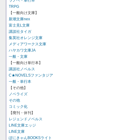
ラノベ・単行本
TRPG
【一般向け文庫】
新潮文庫nex
富士見L文庫
講談社タイガ
集英社オレンジ文庫
メディアワークス文庫
ハヤカワ文庫JA
一般・文庫
【一般向け単行本】
講談社ノベルス
C★NOVELSファンタジア
一般・単行本
【その他】
ノベライズ
その他
コミック化
【廃刊・休刊】
レジェンドノベルス
LINE文庫エッジ
LINE文庫
ぽにきゃんBOOKSライト