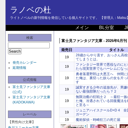
ラノベの杜
ライトノベルの新刊情報を発信している個人サイトです。 【管理人：Matsu
メイン
BL分室
J
検索
富士見ファンタジア文庫 - 2026年6月刊
発売日
タイトル
28歳からやり直す、おっさん高
19
てしまうとは。
発売カレンダー
ファンタジー世界で悪役なのにヒ
19
延期情報
たら現実世界でもハーレムになっ
勇者落選野郎は大悪王へ 仲間に
19
た俺は、裏切った奴らの女を片っ
公式情報
す
富士見ファンタジア文庫
誠実すぎる少年の追放先が、男嫌
19
ない最強部隊だったら？２
(公式)
無限治癒の狂戦士２ ～最狂一族
富士見ファンタジア文庫
19
た俺、冷遇されている回復魔法を
(KADOKAWA)
と至る～
ジュニアハイスクールD×D 4 
19
レーベル
ガーデン
19
魔術探偵・時崎狂三の死亡届
【男性向け文庫】
角川スニーカー文庫