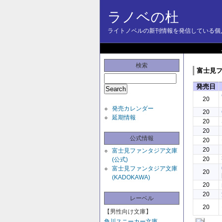
ラノベの杜
ライトノベルの新刊情報を発信している個人
検索
富士見フ
発売日
20
発売カレンダー
20
延期情報
20
20
公式情報
20
20
富士見ファンタジア文庫
20
(公式)
富士見ファンタジア文庫
20
(KADOKAWA)
20
20
レーベル
20
【男性向け文庫】
角川スニーカー文庫