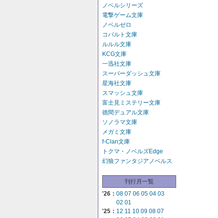
ノベルシリーズ
電撃ゲーム文庫
ノベルゼロ
コバルト文庫
ルルル文庫
KCG文庫
一迅社文庫
スーパーダッシュ文庫
星海社文庫
スマッシュ文庫
富士見ミステリー文庫
徳間デュアル文庫
ソノラマ文庫
メガミ文庫
f-Clan文庫
トクマ・ノベルズEdge
幻狼ファンタジアノベルス
刊行月一覧
'26：
08
07
06
05
04
03
02
01
'25：
12
11
10
09
08
07