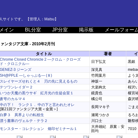
サイトです。 【管理人：Matsu】
メイン
BL分室
JP分室
掲示板
メールフォー
ァンタジア文庫 - 2010年2月刊
タイトル
著者
イ
Chrome Closed Chronicle 2 ―クロム・クローズ
日下弘文
黒銀
ド・クロニクル―
GENEZ-3 ジーンズ
深見真
meba
SH@PPLE ―しゃっぷる― (８)
竹岡葉月
よう
スレイヤーズせれくと４ 刃の先に見えるもの
神坂一
あら
テツワンレイダー２
大楽絢太
桜沢
いつか天魔の黒ウサギ 紅月光の生徒会室１
鏡貴也
榎宮
蒼穹のカルマ４
橘公司
森沢
中の下！ ランク１． 中の下と言われたオレ
長岡マキ子
ごま
[第21回ファンタジア大賞＜金賞＞]
白夢３ 異界よりの転校生
瀬尾つかさ
るろ
漂う書庫のヴェルテ・テラ２
川口士
雛祭
大井雄紀 原案：安
モンスター・コレクション 烙印ゼミナール１
7010
田均