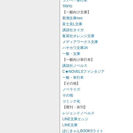
ラノベ・単行本
TRPG
【一般向け文庫】
新潮文庫nex
富士見L文庫
講談社タイガ
集英社オレンジ文庫
メディアワークス文庫
ハヤカワ文庫JA
一般・文庫
【一般向け単行本】
講談社ノベルス
C★NOVELSファンタジア
一般・単行本
【その他】
ノベライズ
その他
コミック化
【廃刊・休刊】
レジェンドノベルス
LINE文庫エッジ
LINE文庫
ぽにきゃんBOOKSライト