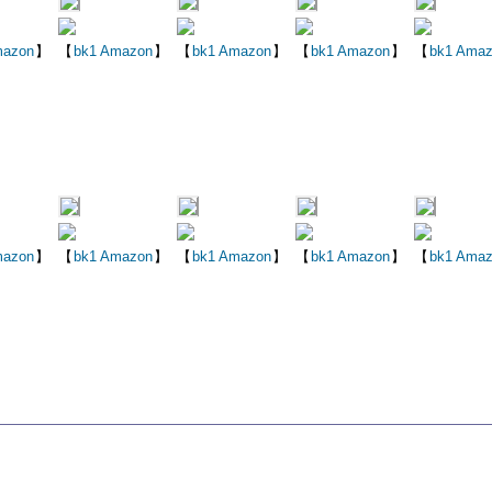
azon
】
【
bk1
Amazon
】
【
bk1
Amazon
】
【
bk1
Amazon
】
【
bk1
Amaz
azon
】
【
bk1
Amazon
】
【
bk1
Amazon
】
【
bk1
Amazon
】
【
bk1
Amaz