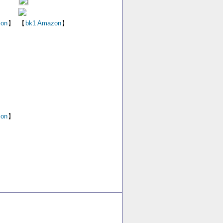
on
】
【
bk1
Amazon
】
on
】