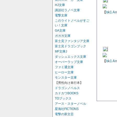
HJ文庫
講談社ラノベ文庫
【
bk1
Am
電撃文庫
このライトノベルがすご
い！文庫
GA文庫
ガガガ文庫
富士見ファンタジア文庫
富士見ドラゴンブック
MF文庫J
ダッシュエックス文庫
【
bk1
Am
オーバーラップ文庫
ファミ通文庫
ヒーロー文庫
モンスター文庫
【男性向け単行本】
ドラゴンノベルス
カドカワBOOKS
TOブックス
アース・スターノベル
星海社FICTIONS
電撃の新文芸