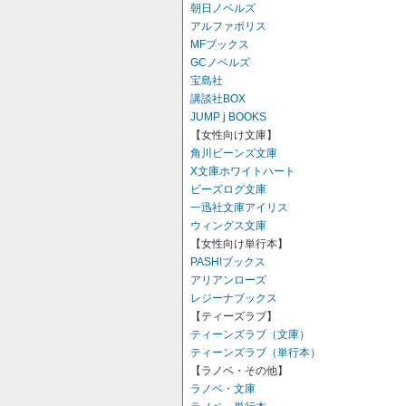
朝日ノベルズ
アルファポリス
MFブックス
GCノベルズ
宝島社
講談社BOX
JUMP j BOOKS
【女性向け文庫】
角川ビーンズ文庫
X文庫ホワイトハート
ビーズログ文庫
一迅社文庫アイリス
ウィングス文庫
【女性向け単行本】
PASH!ブックス
アリアンローズ
レジーナブックス
【ティーズラブ】
ティーンズラブ（文庫）
ティーンズラブ（単行本）
【ラノベ・その他】
ラノベ・文庫