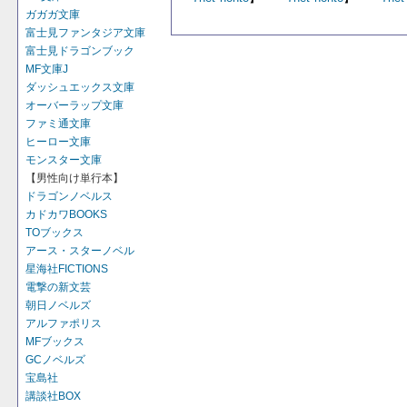
ガガガ文庫
富士見ファンタジア文庫
富士見ドラゴンブック
MF文庫J
ダッシュエックス文庫
オーバーラップ文庫
ファミ通文庫
ヒーロー文庫
モンスター文庫
【男性向け単行本】
ドラゴンノベルス
カドカワBOOKS
TOブックス
アース・スターノベル
星海社FICTIONS
電撃の新文芸
朝日ノベルズ
アルファポリス
MFブックス
GCノベルズ
宝島社
講談社BOX