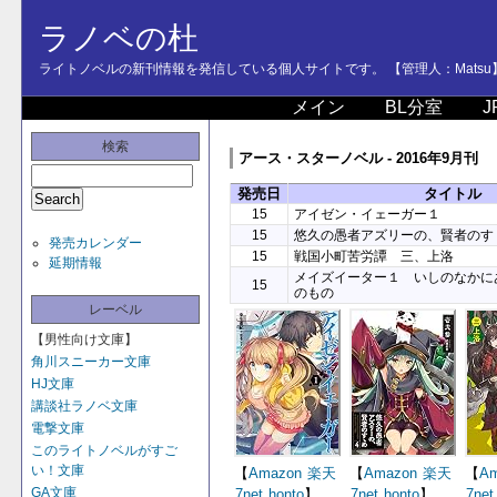
ラノベの杜
ライトノベルの新刊情報を発信している個人サイトです。 【管理人：Matsu
メイン
BL分室
J
検索
アース・スターノベル - 2016年9月刊
発売日
タイトル
15
アイゼン・イェーガー１
15
悠久の愚者アズリーの、賢者のす
発売カレンダー
15
戦国小町苦労譚 三、上洛
延期情報
メイズイーター１ いしのなかに
15
のもの
レーベル
【男性向け文庫】
角川スニーカー文庫
HJ文庫
講談社ラノベ文庫
電撃文庫
このライトノベルがすご
い！文庫
【
Amazon
楽天
【
Amazon
楽天
【
Am
GA文庫
7net
honto
】
7net
honto
】
7net