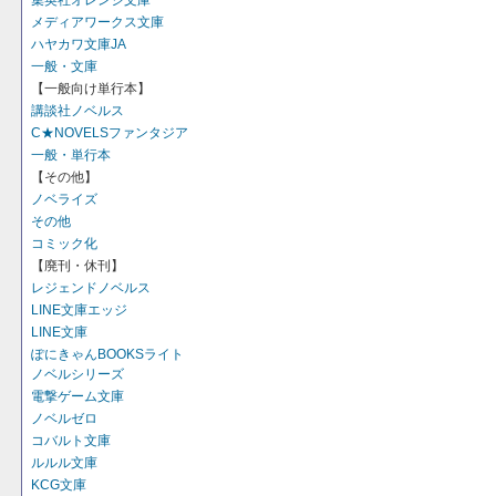
集英社オレンジ文庫
メディアワークス文庫
ハヤカワ文庫JA
一般・文庫
【一般向け単行本】
講談社ノベルス
C★NOVELSファンタジア
一般・単行本
【その他】
ノベライズ
その他
コミック化
【廃刊・休刊】
レジェンドノベルス
LINE文庫エッジ
LINE文庫
ぽにきゃんBOOKSライト
ノベルシリーズ
電撃ゲーム文庫
ノベルゼロ
コバルト文庫
ルルル文庫
KCG文庫