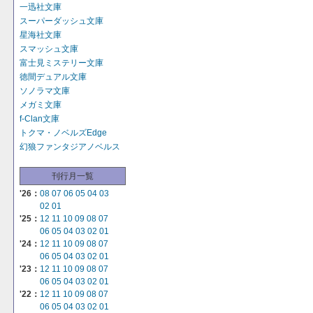
一迅社文庫
スーパーダッシュ文庫
星海社文庫
スマッシュ文庫
富士見ミステリー文庫
徳間デュアル文庫
ソノラマ文庫
メガミ文庫
f-Clan文庫
トクマ・ノベルズEdge
幻狼ファンタジアノベルス
刊行月一覧
'26：
08
07
06
05
04
03
02
01
'25：
12
11
10
09
08
07
06
05
04
03
02
01
'24：
12
11
10
09
08
07
06
05
04
03
02
01
'23：
12
11
10
09
08
07
06
05
04
03
02
01
'22：
12
11
10
09
08
07
06
05
04
03
02
01